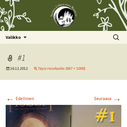
Siirry
Haku:
Valikko
sisältöön
#1
16.12.2012
Täysi resoluutio (667 × 1000)
←
→
Edellinen
Seuraava