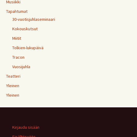
Musiikki
Tapahtumat
30-vuotisjuhlaseminaari
Kokouskutsut
Miitit
Tolkien-lukupäivä
Tracon
Vuosijuhla
Teatteri
Yleinen
Yleinen
Kirjaudu sisään
Sisältösyöte