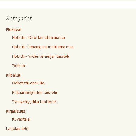
Kategoriat
Elokuvat
Hobitti – Odottamaton matka
Hobitti – Smaugin autioittama maa
Hobitti – Viiden armeijan taistelu
Tolkien
Kilpailut
Odotettu ensi-ilta
Pukuarmeijoiden taistelu
Tynnyrikyydillä teatteriin
Kirjallisuus
Kuvastaja
Legolas-lehti