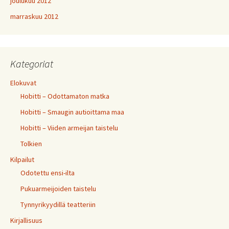
joulukuu 2012
marraskuu 2012
Kategoriat
Elokuvat
Hobitti – Odottamaton matka
Hobitti – Smaugin autioittama maa
Hobitti – Viiden armeijan taistelu
Tolkien
Kilpailut
Odotettu ensi-ilta
Pukuarmeijoiden taistelu
Tynnyrikyydillä teatteriin
Kirjallisuus