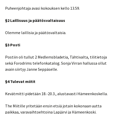
Puheenjohtaja avasi kokouksen kello 13.59.
§2 Laillisuus ja päätösvaltaisuus
Olemme laillisia ja päätösvaltaisia.
§3 Posti
Postiin oli tullut 2 Medlemsbladetia, Tähtivalta, tilitietoja
sekä Forodrims telefonkatalog. Sonja Virran hallussa ollut
avain siirtyy Janne Seppäselle.
§4 Tulevat miitit
Kevätmitti pidetään 18.-20.3., alustavasti Hämeenkoskella.
The Miitille yritetään ensin etsiä jotain kokonaan uutta
paikkaa, varavaihtoehtoina Lapjärvi ja Hämeenkoski.