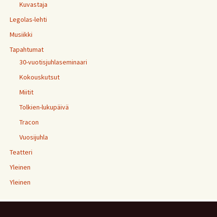
Kuvastaja
Legolas-lehti
Musiikki
Tapahtumat
30-vuotisjuhlaseminaari
Kokouskutsut
Miitit
Tolkien-lukupäivä
Tracon
Vuosijuhla
Teatteri
Yleinen
Yleinen