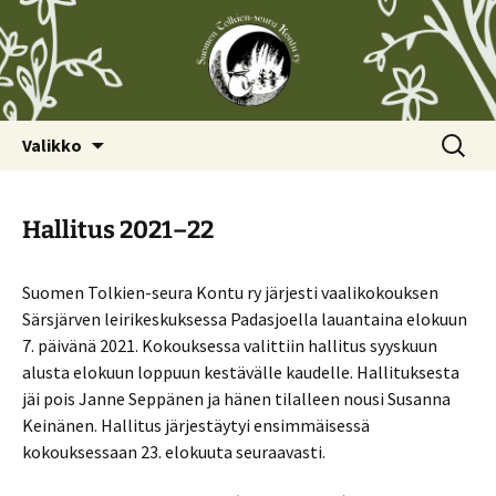
Siirry
Haku:
Valikko
sisältöön
Hallitus 2021–22
Suomen Tolkien-seura Kontu ry järjesti vaalikokouksen
Särsjärven leirikeskuksessa Padasjoella lauantaina elokuun
7. päivänä 2021. Kokouksessa valittiin hallitus syyskuun
alusta elokuun loppuun kestävälle kaudelle. Hallituksesta
jäi pois Janne Seppänen ja hänen tilalleen nousi Susanna
Keinänen. Hallitus järjestäytyi ensimmäisessä
kokouksessaan 23. elokuuta seuraavasti.