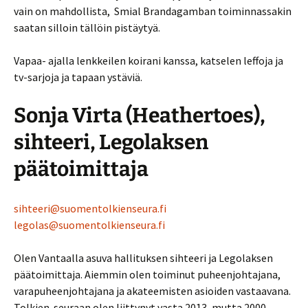
vain on mahdollista, Smial Brandagamban toiminnassakin
saatan silloin tällöin pistäytyä.
Vapaa- ajalla lenkkeilen koirani kanssa, katselen leffoja ja
tv-sarjoja ja tapaan ystäviä.
Sonja Virta (Heathertoes),
sihteeri, Legolaksen
päätoimittaja
sihteeri@suomentolkienseura.fi
legolas@suomentolkienseura.fi
Olen Vantaalla asuva hallituksen sihteeri ja Legolaksen
päätoimittaja. Aiemmin olen toiminut puheenjohtajana,
varapuheenjohtajana ja akateemisten asioiden vastaavana.
Tolkien-seuraan olen liittynyt vasta 2013, mutta 2000-