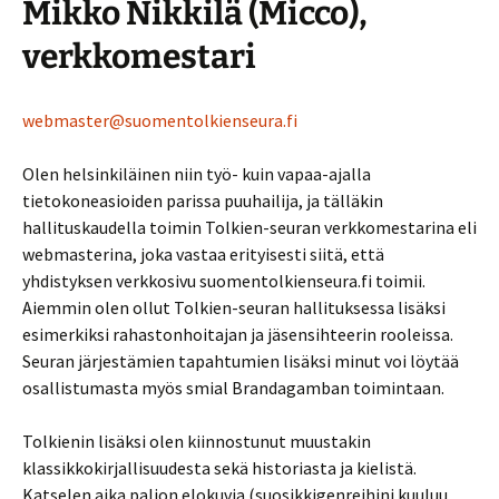
Mikko Nikkilä (Micco),
verkkomestari
webmaster@suomentolkienseura.fi
Olen helsinkiläinen niin työ- kuin vapaa-ajalla
tietokoneasioiden parissa puuhailija, ja tälläkin
hallituskaudella toimin Tolkien-seuran verkkomestarina eli
webmasterina, joka vastaa erityisesti siitä, että
yhdistyksen verkkosivu suomentolkienseura.fi toimii.
Aiemmin olen ollut Tolkien-seuran hallituksessa lisäksi
esimerkiksi rahastonhoitajan ja jäsensihteerin rooleissa.
Seuran järjestämien tapahtumien lisäksi minut voi löytää
osallistumasta myös smial Brandagamban toimintaan.
Tolkienin lisäksi olen kiinnostunut muustakin
klassikkokirjallisuudesta sekä historiasta ja kielistä.
Katselen aika paljon elokuvia (suosikkigenreihini kuuluu