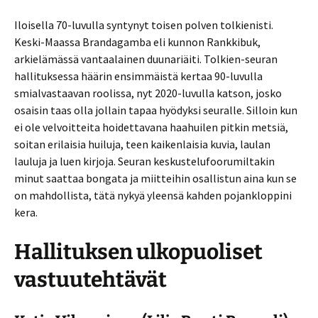
Iloisella 70-luvulla syntynyt toisen polven tolkienisti.
Keski-Maassa Brandagamba eli kunnon Rankkibuk,
arkielämässä vantaalainen duunariäiti. Tolkien-seuran
hallituksessa häärin ensimmäistä kertaa 90-luvulla
smialvastaavan roolissa, nyt 2020-luvulla katson, josko
osaisin taas olla jollain tapaa hyödyksi seuralle. Silloin kun
ei ole velvoitteita hoidettavana haahuilen pitkin metsiä,
soitan erilaisia huiluja, teen kaikenlaisia kuvia, laulan
lauluja ja luen kirjoja. Seuran keskustelufoorumiltakin
minut saattaa bongata ja miitteihin osallistun aina kun se
on mahdollista, tätä nykyä yleensä kahden pojankloppini
kera.
Hallituksen ulkopuoliset
vastuutehtävät