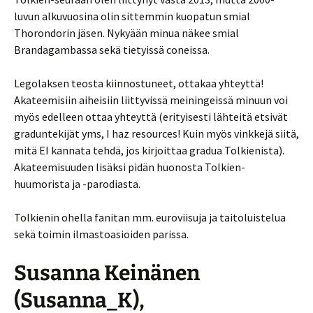
luvun alkuvuosina olin sittemmin kuopatun smial
Thorondorin jäsen. Nykyään minua näkee smial
Brandagambassa sekä tietyissä coneissa.
Legolaksen teosta kiinnostuneet, ottakaa yhteyttä!
Akateemisiin aiheisiin liittyvissä meiningeissä minuun voi
myös edelleen ottaa yhteyttä (erityisesti lähteitä etsivät
graduntekijät yms, I haz resources! Kuin myös vinkkejä siitä,
mitä EI kannata tehdä, jos kirjoittaa gradua Tolkienista).
Akateemisuuden lisäksi pidän huonosta Tolkien-
huumorista ja -parodiasta.
Tolkienin ohella fanitan mm. euroviisuja ja taitoluistelua
sekä toimin ilmastoasioiden parissa.
Susanna Keinänen
(Susanna_K),