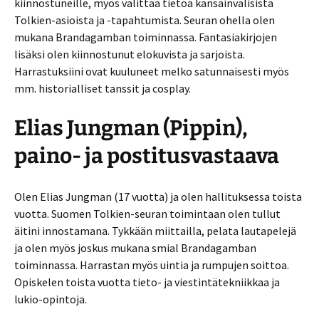
kiinnostuneille, myös välittää tietoa kansainvälisistä
Tolkien-asioista ja -tapahtumista. Seuran ohella olen
mukana Brandagamban toiminnassa. Fantasiakirjojen
lisäksi olen kiinnostunut elokuvista ja sarjoista.
Harrastuksiini ovat kuuluneet melko satunnaisesti myös
mm. historialliset tanssit ja cosplay.
Elias Jungman (Pippin),
paino- ja postitusvastaava
Olen Elias Jungman (17 vuotta) ja olen hallituksessa toista
vuotta. Suomen Tolkien-seuran toimintaan olen tullut
äitini innostamana. Tykkään miittailla, pelata lautapelejä
ja olen myös joskus mukana smial Brandagamban
toiminnassa. Harrastan myös uintia ja rumpujen soittoa.
Opiskelen toista vuotta tieto- ja viestintätekniikkaa ja
lukio-opintoja.