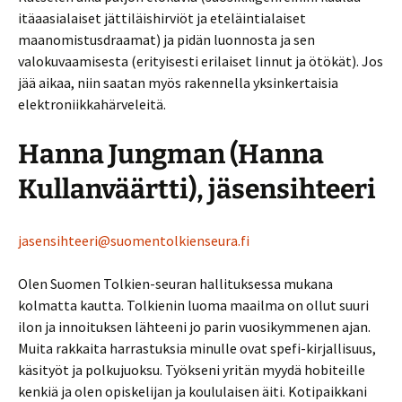
itäaasialaiset jättiläishirviöt ja eteläintialaiset
maanomistusdraamat) ja pidän luonnosta ja sen
valokuvaamisesta (erityisesti erilaiset linnut ja ötökät). Jos
jää aikaa, niin saatan myös rakennella yksinkertaisia
elektroniikkahärveleitä.
Hanna Jungman (Hanna
Kullanväärtti), jäsensihteeri
jasensihteeri@suomentolkienseura.fi
Olen Suomen Tolkien-seuran hallituksessa mukana
kolmatta kautta. Tolkienin luoma maailma on ollut suuri
ilon ja innoituksen lähteeni jo parin vuosikymmenen ajan.
Muita rakkaita harrastuksia minulle ovat spefi-kirjallisuus,
käsityöt ja polkujuoksu. Työkseni yritän myydä hobiteille
kenkiä ja olen opiskelijan ja koululaisen äiti. Kotipaikkani