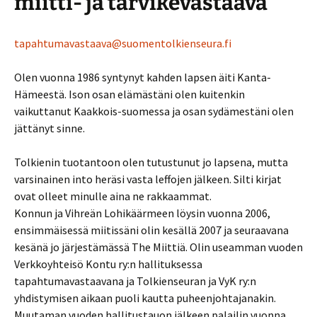
miitti- ja tarvikevastaava
tapahtumavastaava@suomentolkienseura.fi
Olen vuonna 1986 syntynyt kahden lapsen äiti Kanta-
Hämeestä. Ison osan elämästäni olen kuitenkin
vaikuttanut Kaakkois-suomessa ja osan sydämestäni olen
jättänyt sinne.
Tolkienin tuotantoon olen tutustunut jo lapsena, mutta
varsinainen into heräsi vasta leffojen jälkeen. Silti kirjat
ovat olleet minulle aina ne rakkaammat.
Konnun ja Vihreän Lohikäärmeen löysin vuonna 2006,
ensimmäisessä miitissäni olin kesällä 2007 ja seuraavana
kesänä jo järjestämässä The Miittiä. Olin useamman vuoden
Verkkoyhteisö Kontu ry:n hallituksessa
tapahtumavastaavana ja Tolkienseuran ja VyK ry:n
yhdistymisen aikaan puoli kautta puheenjohtajanakin.
Muutaman vuoden hallitustauon jälkeen palailin vuonna