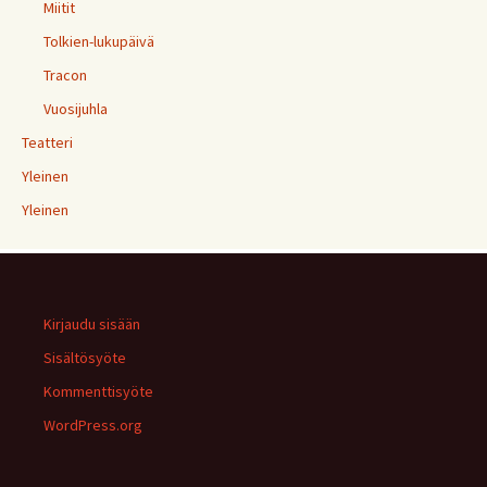
Miitit
Tolkien-lukupäivä
Tracon
Vuosijuhla
Teatteri
Yleinen
Yleinen
Kirjaudu sisään
Sisältösyöte
Kommenttisyöte
WordPress.org