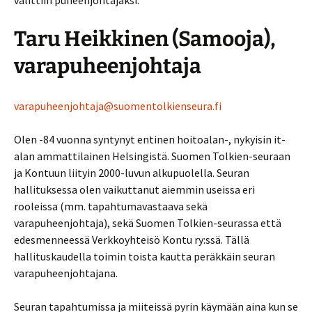
valittiin puheenjohtajaksi.
Taru Heikkinen (Samooja),
varapuheenjohtaja
varapuheenjohtaja@suomentolkienseura.fi
Olen -84 vuonna syntynyt entinen hoitoalan-, nykyisin it-
alan ammattilainen Helsingistä. Suomen Tolkien-seuraan
ja Kontuun liityin 2000-luvun alkupuolella. Seuran
hallituksessa olen vaikuttanut aiemmin useissa eri
rooleissa (mm. tapahtumavastaava sekä
varapuheenjohtaja), sekä Suomen Tolkien-seurassa että
edesmenneessä Verkkoyhteisö Kontu ry:ssä. Tällä
hallituskaudella toimin toista kautta peräkkäin seuran
varapuheenjohtajana.
Seuran tapahtumissa ja miiteissä pyrin käymään aina kun se