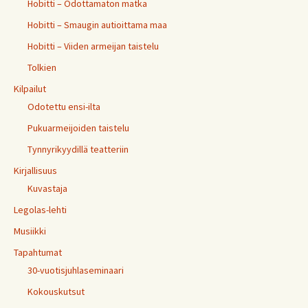
Hobitti – Odottamaton matka
Hobitti – Smaugin autioittama maa
Hobitti – Viiden armeijan taistelu
Tolkien
Kilpailut
Odotettu ensi-ilta
Pukuarmeijoiden taistelu
Tynnyrikyydillä teatteriin
Kirjallisuus
Kuvastaja
Legolas-lehti
Musiikki
Tapahtumat
30-vuotisjuhlaseminaari
Kokouskutsut