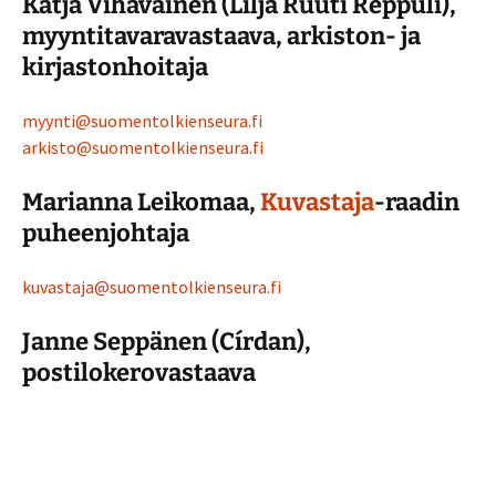
Katja Vihavainen (Lilja Ruuti Reppuli),
myyntitavaravastaava, arkiston- ja
kirjastonhoitaja
myynti@suomentolkienseura.fi
arkisto@suomentolkienseura.fi
Marianna Leikomaa,
Kuvastaja
-raadin
puheenjohtaja
kuvastaja@suomentolkienseura.fi
Janne Seppänen (Círdan),
postilokerovastaava