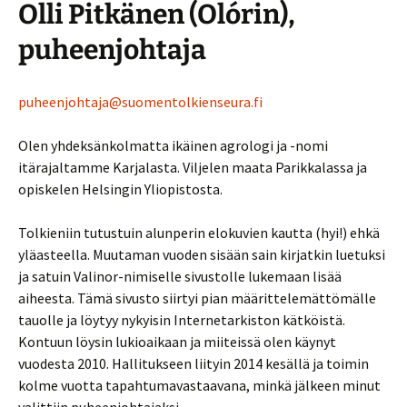
Olli Pitkänen (Olórin),
puheenjohtaja
puheenjohtaja@suomentolkienseura.fi
Olen yhdeksänkolmatta ikäinen agrologi ja -nomi
itärajaltamme Karjalasta. Viljelen maata Parikkalassa ja
opiskelen Helsingin Yliopistosta.
Tolkieniin tutustuin alunperin elokuvien kautta (hyi!) ehkä
yläasteella. Muutaman vuoden sisään sain kirjatkin luetuksi
ja satuin Valinor-nimiselle sivustolle lukemaan lisää
aiheesta. Tämä sivusto siirtyi pian määrittelemättömälle
tauolle ja löytyy nykyisin Internetarkiston kätköistä.
Kontuun löysin lukioaikaan ja miiteissä olen käynyt
vuodesta 2010. Hallitukseen liityin 2014 kesällä ja toimin
kolme vuotta tapahtumavastaavana, minkä jälkeen minut