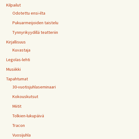
Kilpailut
Odotettu ensi-ilta
Pukuarmeijoiden taistelu
Tynnyrikyydillä teatteriin
Kirjallisuus
Kuvastaja
Legolas-lehti
Musiikki
Tapahtumat
30-vuotisjuhlaseminaari
Kokouskutsut
Miitit
Tolkien-lukupäivä
Tracon
Vuosijuhla