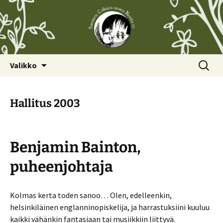
Siirry
Haku:
Valikko
sisältöön
Hallitus 2003
Benjamin Bainton,
puheenjohtaja
Kolmas kerta toden sanoo… Olen, edelleenkin,
helsinkiläinen englanninopiskelija, ja harrastuksiini kuuluu
kaikki vähänkin fantasiaan tai musiikkiin liittyvä.