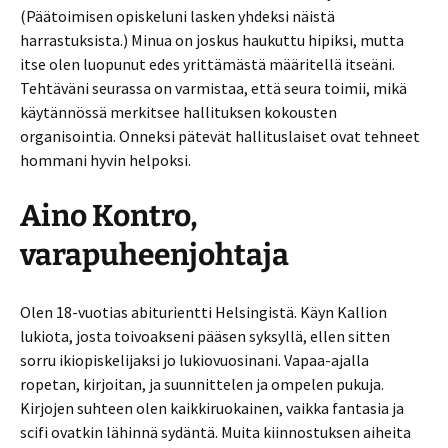
(Päätoimisen opiskeluni lasken yhdeksi näistä
harrastuksista.) Minua on joskus haukuttu hipiksi, mutta
itse olen luopunut edes yrittämästä määritellä itseäni.
Tehtäväni seurassa on varmistaa, että seura toimii, mikä
käytännössä merkitsee hallituksen kokousten
organisointia. Onneksi pätevät hallituslaiset ovat tehneet
hommani hyvin helpoksi.
Aino Kontro,
varapuheenjohtaja
Olen 18-vuotias abiturientti Helsingistä. Käyn Kallion
lukiota, josta toivoakseni pääsen syksyllä, ellen sitten
sorru ikiopiskelijaksi jo lukiovuosinani. Vapaa-ajalla
ropetan, kirjoitan, ja suunnittelen ja ompelen pukuja.
Kirjojen suhteen olen kaikkiruokainen, vaikka fantasia ja
scifi ovatkin lähinnä sydäntä. Muita kiinnostuksen aiheita