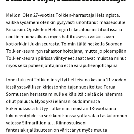
Mellon! Olen 27-vuotias Tolkien-harrastaja Helsingistä,
vaikka sydämeni olenkin pysyvästi unohtanut maaseudulle
Kiikoisiin. Opiskelen Helsingin Liiketalousinstituutissa ja
nautin muuna aikana myös hallituksessa vaikuttavan
kotiörkkini Jukin seurasta. Toimin tällä hetkellä Suomen
Tolkien-seura ry:n rahastonhoitajana, mutta jo pidempään
Tolkien-seuran piirissä viihtyneet saattavat muistaa minut
myös sekä puheenjohtajana että varapuheenjohtajana.
Innostukseni Tolkieniin syttyi helteisenä kesänä 11 vuoden
iässä ystävällisen kirjastonhoitajan suositeltua Tarua
Sormusten herrasta minulle eikä siltä tieltä ole näemmä
ollut paluuta. Myös yksi elämäni oudoimmista
kokemuksista liittyy Tolkieniin: muistan 13-vuotiaana
lukeneeni yhdessä serkkuni kanssa yöllä salaa taskulampun
valossa Silmarillionia… Kiinnostukseni
fantasiakirjallisuuteen on värittänyt myös muuta