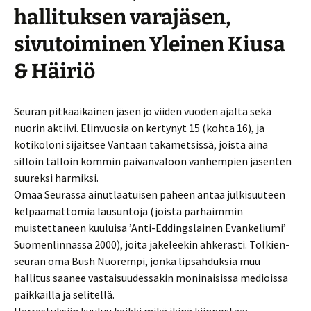
hallituksen varajäsen,
sivutoiminen Yleinen Kiusa
& Häiriö
Seuran pitkäaikainen jäsen jo viiden vuoden ajalta sekä
nuorin aktiivi. Elinvuosia on kertynyt 15 (kohta 16), ja
kotikoloni sijaitsee Vantaan takametsissä, joista aina
silloin tällöin kömmin päivänvaloon vanhempien jäsenten
suureksi harmiksi.
Omaa Seurassa ainutlaatuisen paheen antaa julkisuuteen
kelpaamattomia lausuntoja (joista parhaimmin
muistettaneen kuuluisa ’Anti-Eddingslainen Evankeliumi’
Suomenlinnassa 2000), joita jakeleekin ahkerasti. Tolkien-
seuran oma Bush Nuorempi, jonka lipsahduksia muu
hallitus saanee vastaisuudessakin moninaisissa medioissa
paikkailla ja selitellä.