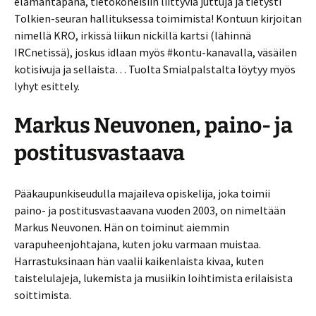
elämäntapana, tietokoneisiin liittyviä juttuja ja tietysti
Tolkien-seuran hallituksessa toimimista! Kontuun kirjoitan
nimellä KRO, irkissä liikun nickillä kartsi (lähinnä
IRCnetissä), joskus idlaan myös #kontu-kanavalla, väsäilen
kotisivuja ja sellaista… Tuolta Smialpalstalta löytyy myös
lyhyt esittely.
Markus Neuvonen, paino- ja
postitusvastaava
Pääkaupunkiseudulla majaileva opiskelija, joka toimii
paino- ja postitusvastaavana vuoden 2003, on nimeltään
Markus Neuvonen. Hän on toiminut aiemmin
varapuheenjohtajana, kuten joku varmaan muistaa.
Harrastuksinaan hän vaalii kaikenlaista kivaa, kuten
taistelulajeja, lukemista ja musiikin loihtimista erilaisista
soittimista.