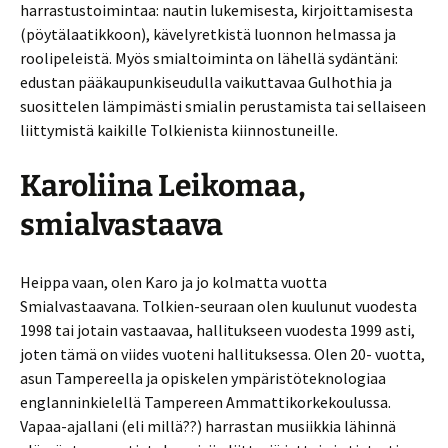
harrastustoimintaa: nautin lukemisesta, kirjoittamisesta
(pöytälaatikkoon), kävelyretkistä luonnon helmassa ja
roolipeleistä. Myös smialtoiminta on lähellä sydäntäni:
edustan pääkaupunkiseudulla vaikuttavaa Gulhothia ja
suosittelen lämpimästi smialin perustamista tai sellaiseen
liittymistä kaikille Tolkienista kiinnostuneille.
Karoliina Leikomaa,
smialvastaava
Heippa vaan, olen Karo ja jo kolmatta vuotta
Smialvastaavana. Tolkien-seuraan olen kuulunut vuodesta
1998 tai jotain vastaavaa, hallitukseen vuodesta 1999 asti,
joten tämä on viides vuoteni hallituksessa. Olen 20- vuotta,
asun Tampereella ja opiskelen ympäristöteknologiaa
englanninkielellä Tampereen Ammattikorkekoulussa.
Vapaa-ajallani (eli millä??) harrastan musiikkia lähinnä