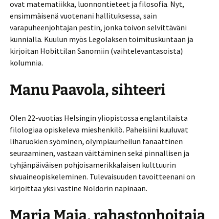
ovat matematiikka, luonnontieteet ja filosofia. Nyt,
ensimmäisenä vuotenani hallituksessa, sain
varapuheenjohtajan pestin, jonka toivon selvittäväni
kunnialla. Kuulun myös Legolaksen toimituskuntaan ja
kirjoitan Hobittilan Sanomiin (vaihtelevantasoista)
kolumnia.
Manu Paavola, sihteeri
Olen 22-vuotias Helsingin yliopistossa englantilaista
filologiaa opiskeleva mieshenkilö. Paheisiini kuuluvat
liharuokien syöminen, olympiaurheilun fanaattinen
seuraaminen, vastaan väittäminen sekä pinnallisen ja
tyhjänpäiväisen pohjoisamerikkalaisen kulttuurin
sivuaineopiskeleminen. Tulevaisuuden tavoitteenani on
kirjoittaa yksi vastine Noldorin napinaan.
Maria Maja, rahastonhoitaja