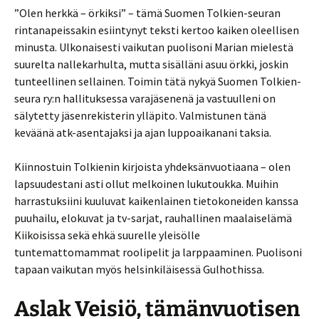
”Olen herkkä – örkiksi” – tämä Suomen Tolkien-seuran
rintanapeissakin esiintynyt teksti kertoo kaiken oleellisen
minusta. Ulkonaisesti vaikutan puolisoni Marian mielestä
suurelta nallekarhulta, mutta sisälläni asuu örkki, joskin
tunteellinen sellainen. Toimin tätä nykyä Suomen Tolkien-
seura ry:n hallituksessa varajäsenenä ja vastuulleni on
sälytetty jäsenrekisterin ylläpito. Valmistunen tänä
keväänä atk-asentajaksi ja ajan luppoaikanani taksia.
Kiinnostuin Tolkienin kirjoista yhdeksänvuotiaana – olen
lapsuudestani asti ollut melkoinen lukutoukka. Muihin
harrastuksiini kuuluvat kaikenlainen tietokoneiden kanssa
puuhailu, elokuvat ja tv-sarjat, rauhallinen maalaiselämä
Kiikoisissa sekä ehkä suurelle yleisölle
tuntemattomammat roolipelit ja larppaaminen. Puolisoni
tapaan vaikutan myös helsinkiläisessä Gulhothissa.
Aslak Veisiö, tämänvuotisen