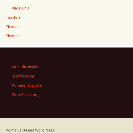
Vuosijuhla
Teatteri
Yleinen
Yleinen
Kirjaudu sisään
Sisältösyöte
Kommenttisyöte
WordPress.org
Voimanlähteenä WordPress