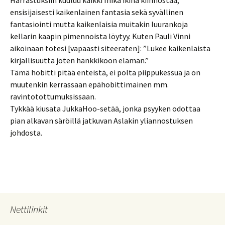
Harrastuksiin kuuluu kaikki mikä ikinä kiinnostaa;
ensisijaisesti kaikenlainen fantasia sekä syvällinen
fantasiointi mutta kaikenlaisia muitakin luurankoja
kellarin kaapin pimennoista löytyy. Kuten Pauli Vinni
aikoinaan totesi [vapaasti siteeraten]: ”Lukee kaikenlaista
kirjallisuutta joten hankkikoon elämän.”
Tämä hobitti pitää enteistä, ei polta piippukessua ja on
muutenkin kerrassaan epähobittimainen mm.
ravintotottumuksissaan.
Tykkää kiusata JukkaHoo-setää, jonka psyyken odottaa
pian alkavan säröillä jatkuvan Aslakin yliannostuksen
johdosta.
Nettilinkit