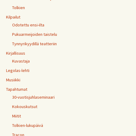
Tolkien
Kilpailut
Odotettu ensi-ilta
Pukuarmeijoiden taistelu
Tynnyrikyydillä teatteriin
Kirjallisuus
Kuvastaja
Legolas-lehti
Musiikki
Tapahtumat
30-vuotisjuhlaseminaari
Kokouskutsut
Miitit
Tolkien-lukupäivä
Tracon