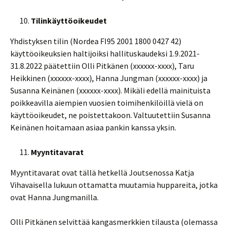
Tilinkäyttöoikeudet
Yhdistyksen tilin (Nordea FI95 2001 1800 0427 42)
käyttöoikeuksien haltijoiksi hallituskaudeksi 1.9.2021-
31.8.2022 päätettiin Olli Pitkänen (xxxxxx-xxxx), Taru
Heikkinen (xxxxxx-xxxx), Hanna Jungman (xxxxxx-xxxx) ja
Susanna Keinänen (xxxxxx-xxxx). Mikäli edellä mainituista
poikkeavilla aiempien vuosien toimihenkilöillä vielä on
käyttöoikeudet, ne poistettakoon. Valtuutettiin Susanna
Keinänen hoitamaan asiaa pankin kanssa yksin.
Myyntitavarat
Myyntitavarat ovat tällä hetkellä Joutsenossa Katja
Vihavaisella lukuun ottamatta muutamia huppareita, jotka
ovat Hanna Jungmanilla.
Olli Pitkänen selvittää kangasmerkkien tilausta (olemassa