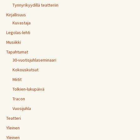
Tynnyrikyydillä teatteriin
Kirjallisuus
Kuvastaja
Legolas-lehti
Musiikki
Tapahtumat
30-vuotisjuhlaseminaari
Kokouskutsut
Miitit
Tolkien-lukupäivä
Tracon
Vuosijuhla
Teatteri
Yleinen
Yleinen