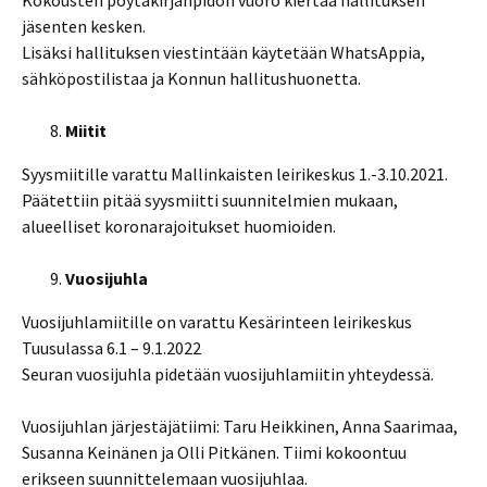
Kokousten pöytäkirjanpidon vuoro kiertää hallituksen
jäsenten kesken.
Lisäksi hallituksen viestintään käytetään WhatsAppia,
sähköpostilistaa ja Konnun hallitushuonetta.
Miitit
Syysmiitille varattu Mallinkaisten leirikeskus 1.-3.10.2021.
Päätettiin pitää syysmiitti suunnitelmien mukaan,
alueelliset koronarajoitukset huomioiden.
Vuosijuhla
Vuosijuhlamiitille on varattu Kesärinteen leirikeskus
Tuusulassa 6.1 – 9.1.2022
Seuran vuosijuhla pidetään vuosijuhlamiitin yhteydessä.
Vuosijuhlan järjestäjätiimi: Taru Heikkinen, Anna Saarimaa,
Susanna Keinänen ja Olli Pitkänen. Tiimi kokoontuu
erikseen suunnittelemaan vuosijuhlaa.