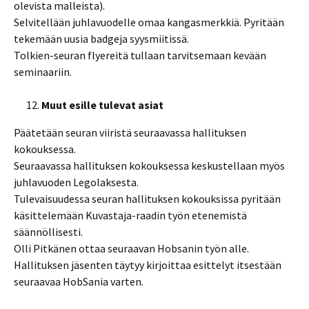
olevista malleista).
Selvitellään juhlavuodelle omaa kangasmerkkiä. Pyritään
tekemään uusia badgeja syysmiitissä.
Tolkien-seuran flyereitä tullaan tarvitsemaan kevään
seminaariin.
Muut esille tulevat asiat
Päätetään seuran viiristä seuraavassa hallituksen
kokouksessa.
Seuraavassa hallituksen kokouksessa keskustellaan myös
juhlavuoden Legolaksesta.
Tulevaisuudessa seuran hallituksen kokouksissa pyritään
käsittelemään Kuvastaja-raadin työn etenemistä
säännöllisesti.
Olli Pitkänen ottaa seuraavan Hobsanin työn alle.
Hallituksen jäsenten täytyy kirjoittaa esittelyt itsestään
seuraavaa HobSania varten.