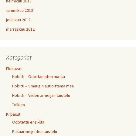
helmikuu 2013
tammikuu 2013
joulukuu 2012
marraskuu 2012
Kategoriat
Elokuvat
Hobitti – Odottamaton matka
Hobitti – Smaugin autioittama maa
Hobitti – Viiden armeijan taistelu
Tolkien
Kilpailut
Odotettu ensi-ilta
Pukuarmeijoiden taistelu