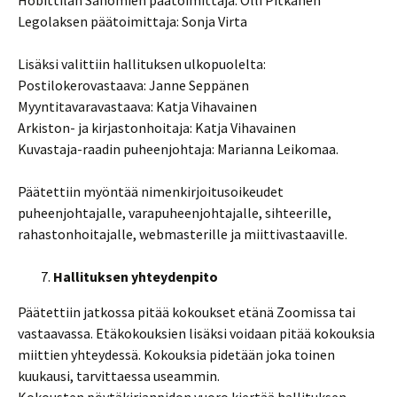
Hobittilan Sanomien päätoimittaja: Olli Pitkänen
Legolaksen päätoimittaja: Sonja Virta
Lisäksi valittiin hallituksen ulkopuolelta:
Postilokerovastaava: Janne Seppänen
Myyntitavaravastaava: Katja Vihavainen
Arkiston- ja kirjastonhoitaja: Katja Vihavainen
Kuvastaja-raadin puheenjohtaja: Marianna Leikomaa.
Päätettiin myöntää nimenkirjoitusoikeudet
puheenjohtajalle, varapuheenjohtajalle, sihteerille,
rahastonhoitajalle, webmasterille ja miittivastaaville.
Hallituksen yhteydenpito
Päätettiin jatkossa pitää kokoukset etänä Zoomissa tai
vastaavassa. Etäkokouksien lisäksi voidaan pitää kokouksia
miittien yhteydessä. Kokouksia pidetään joka toinen
kuukausi, tarvittaessa useammin.