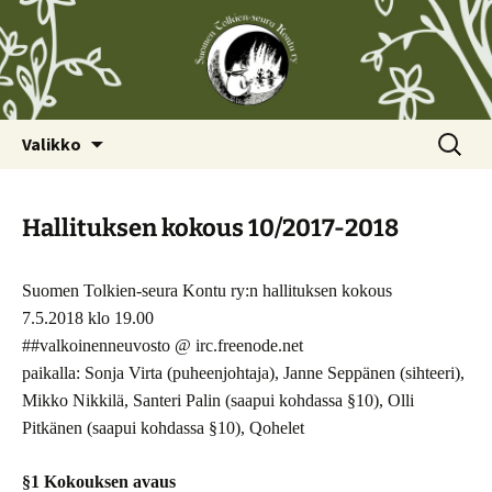
Siirry
Haku:
Valikko
sisältöön
Hallituksen kokous 10/2017-2018
Suomen Tolkien-seura Kontu ry:n hallituksen kokous
7.5.2018 klo 19.00
##valkoinenneuvosto @ irc.freenode.net
paikalla: Sonja Virta (puheenjohtaja), Janne Seppänen (sihteeri),
Mikko Nikkilä, Santeri Palin (saapui kohdassa §10), Olli
Pitkänen (saapui kohdassa §10), Qohelet
§1 Kokouksen avaus