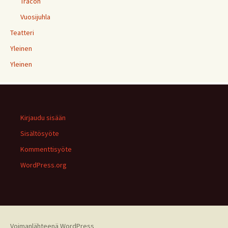
Tracon
Vuosijuhla
Teatteri
Yleinen
Yleinen
Kirjaudu sisään
Sisältösyöte
Kommenttisyöte
WordPress.org
Voimanlähteenä WordPress