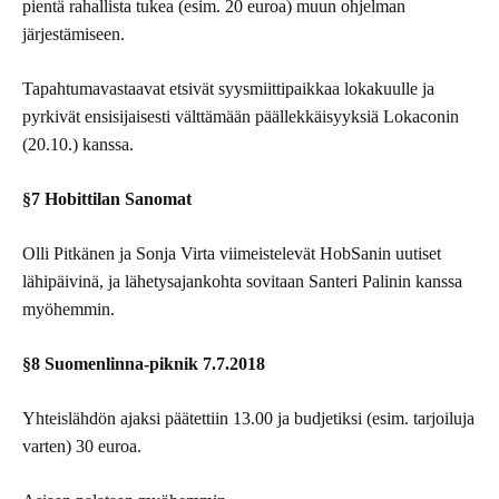
pientä rahallista tukea (esim. 20 euroa) muun ohjelman
järjestämiseen.
Tapahtumavastaavat etsivät syysmiittipaikkaa lokakuulle ja
pyrkivät ensisijaisesti välttämään päällekkäisyyksiä Lokaconin
(20.10.) kanssa.
§7 Hobittilan Sanomat
Olli Pitkänen ja Sonja Virta viimeistelevät HobSanin uutiset
lähipäivinä, ja lähetysajankohta sovitaan Santeri Palinin kanssa
myöhemmin.
§8 Suomenlinna-piknik 7.7.2018
Yhteislähdön ajaksi päätettiin 13.00 ja budjetiksi (esim. tarjoiluja
varten) 30 euroa.