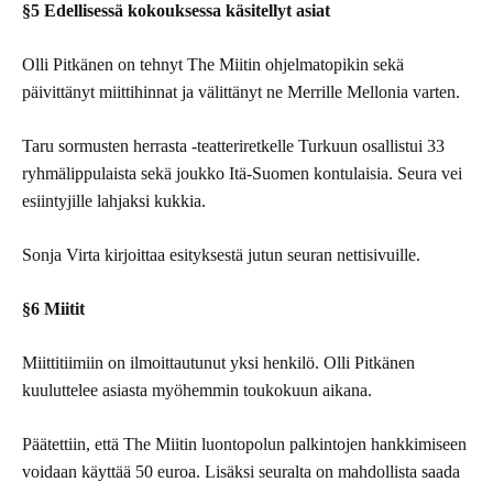
§5 Edellisessä kokouksessa käsitellyt asiat
Olli Pitkänen on tehnyt The Miitin ohjelmatopikin sekä
päivittänyt miittihinnat ja välittänyt ne Merrille Mellonia varten.
Taru sormusten herrasta -teatteriretkelle Turkuun osallistui 33
ryhmälippulaista sekä joukko Itä-Suomen kontulaisia. Seura vei
esiintyjille lahjaksi kukkia.
Sonja Virta kirjoittaa esityksestä jutun seuran nettisivuille.
§6 Miitit
Miittitiimiin on ilmoittautunut yksi henkilö. Olli Pitkänen
kuuluttelee asiasta myöhemmin toukokuun aikana.
Päätettiin, että The Miitin luontopolun palkintojen hankkimiseen
voidaan käyttää 50 euroa. Lisäksi seuralta on mahdollista saada