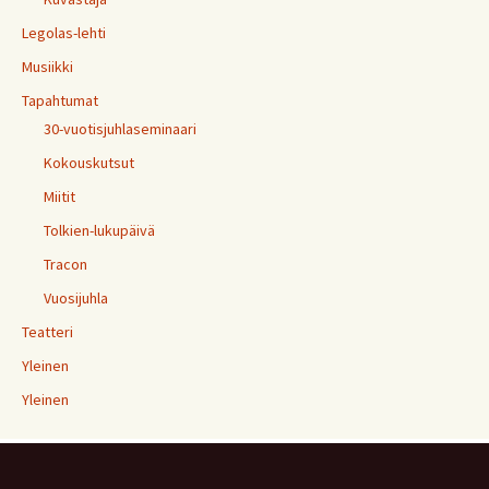
Legolas-lehti
Musiikki
Tapahtumat
30-vuotisjuhlaseminaari
Kokouskutsut
Miitit
Tolkien-lukupäivä
Tracon
Vuosijuhla
Teatteri
Yleinen
Yleinen