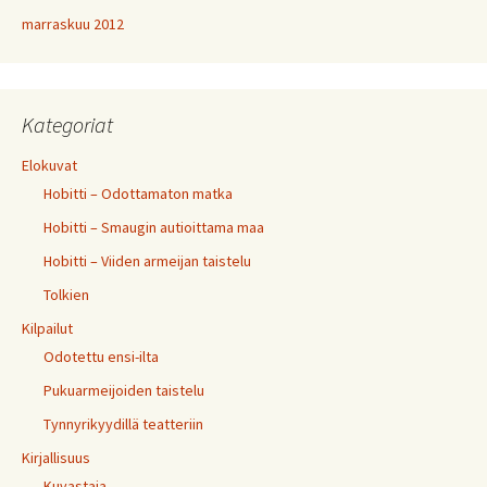
marraskuu 2012
Kategoriat
Elokuvat
Hobitti – Odottamaton matka
Hobitti – Smaugin autioittama maa
Hobitti – Viiden armeijan taistelu
Tolkien
Kilpailut
Odotettu ensi-ilta
Pukuarmeijoiden taistelu
Tynnyrikyydillä teatteriin
Kirjallisuus
Kuvastaja