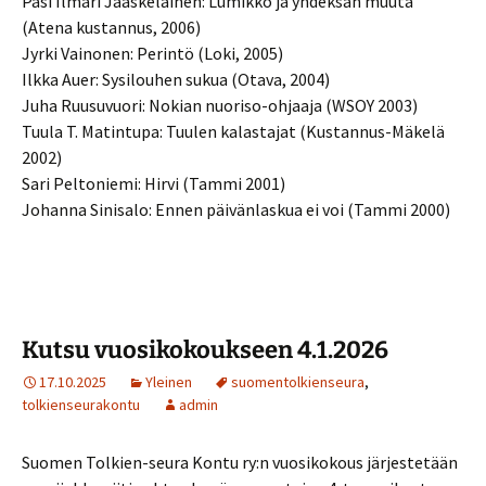
Pasi Ilmari Jääskeläinen: Lumikko ja yhdeksän muuta
(Atena kustannus, 2006)
Jyrki Vainonen: Perintö (Loki, 2005)
Ilkka Auer: Sysilouhen sukua (Otava, 2004)
Juha Ruusuvuori: Nokian nuoriso-ohjaaja (WSOY 2003)
Tuula T. Matintupa: Tuulen kalastajat (Kustannus-Mäkelä
2002)
Sari Peltoniemi: Hirvi (Tammi 2001)
Johanna Sinisalo: Ennen päivänlaskua ei voi (Tammi 2000)
Kutsu vuosikokoukseen 4.1.2026
17.10.2025
Yleinen
suomentolkienseura
,
tolkienseurakontu
admin
Suomen Tolkien-seura Kontu ry:n vuosikokous järjestetään