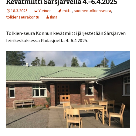
Kevätmiitti Särsjärvellä 4.-6.4.2025
18.3.2025
Yleinen
miitti
,
suomentolkienseura
,
tolkienseurakontu
Ilma
Tolkien-seura Konnun kevätmiitti järjestetään Särsjärven
leirikeskuksessa Padasjoella 4.-6.4.2025.