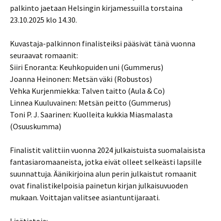
palkinto jaetaan Helsingin kirjamessuilla torstaina
23.10.2025 klo 14.30.
Kuvastaja-palkinnon finalisteiksi pääsivät tänä vuonna
seuraavat romaanit:
Siiri Enoranta: Keuhkopuiden uni (Gummerus)
Joanna Heinonen: Metsän väki (Robustos)
Vehka Kurjenmiekka: Talven taitto (Aula & Co)
Linnea Kuuluvainen: Metsän peitto (Gummerus)
Toni P. J. Saarinen: Kuolleita kukkia Miasmalasta
(Osuuskumma)
Finalistit valittiin vuonna 2024 julkaistuista suomalaisista
fantasiaromaaneista, jotka eivät olleet selkeästi lapsille
suunnattuja. Äänikirjoina alun perin julkaistut romaanit
ovat finalistikelpoisia painetun kirjan julkaisuvuoden
mukaan. Voittajan valitsee asiantuntijaraati.