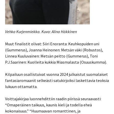
Vehka Kurjenmiekka. Kuva: Alina Häkkinen
Muut finalistit olivat: Siiri Enoranta: Keuhkopuiden uni
(Gummerus), Joanna Heinonen: Metsän väki (Robustos),
Linnea Kuuluvainen: Metsän peitto (Gummerus), Toni
P.J.Saarinen: Kuolleita kukkia Miasmalasta (Osuuskumma).
Kilpailuun osallistuivat vuonna 2024 julkaistut suomalaiset
fantasiaromaanit selkeästi satukirjoiksi laskettavia teoksia
lukuun ottamatta.
Voittajakirjaa luonnehdittiin raadin piirissä seuraavasti:
“Omaperäinen taikuus, kaunis kieli ja todella eheä
kokonaisuus.” “Huumaavan romanttinen, ja