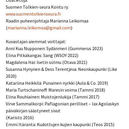
Lisätietoja:
Suomen Tolkien-seura Kontu ry.
www.suomentolkienseura.fi
Raadin puheenjohtaja Marianna Leikomaa
(
marianna.leikomaa@gmail.com
)
Kuvastajan aiemmat voittajat:
Anni Kuu Nupponen: Sydänmeri (Gummerus 2023)
Elina Pitkäkangas: Sang (WSOY 2022)
Magdalena Hai: Isetin solmu (Otava 2021)
Susanna Hynynen & Dess Terentjeva: Neonkaupunki (Like
2020)
Katariina Heikkilä: Punainen nyrkki (Aula & Co. 2019)
Maria Turtschaninoff: Maresin voima (Tammi 2018)
Elina Rouhiainen: Muistojenlukija (Tammi 2017)
Virve Sammalkorpi: Paflagonian perilliset – Iax Agolaskyn
päiväkirjan säästyneet sivut
(Karisto 2016)
Emmi Itäranta: Kudottujen kujien kaupunki (Teos 2015)