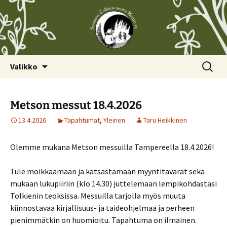
Siirry
Haku:
Valikko
sisältöön
Metson messut 18.4.2026
13.4.2026
Tapahtumat
,
Yleinen
Taru Heikkinen
Olemme mukana Metson messuilla Tampereella 18.4.2026!
Tule moikkaamaan ja katsastamaan myyntitavarat sekä
mukaan lukupiiriin (klo 14.30) juttelemaan lempikohdastasi
Tolkienin teoksissa. Messuilla tarjolla myös muuta
kiinnostavaa kirjallisuus- ja taideohjelmaa ja perheen
pienimmätkin on huomioitu. Tapahtuma on ilmainen.