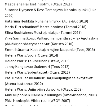
Magdalena Hai: Isetin solmu (Otava 2021)
Susanna Hynynen & Dess Terentjeva: Neonkaupunki (Like
2020)
Katariina Heikkilä: Punainen nyrkki (Aula & Co 2019)
Maria Turtschaninoff: Maresin voima (Tammi 2018)
Elina Rouhiainen: Muistojenlukija (Tammi 2017)
Virve Sammalkorpi: Paflagonian perilliset – Iax Agolaskyn
päiväkirjan säästyneet sivut (Karisto 2016)
Emmi Itäranta: Kudottujen kujien kaupunki (Teos, 2015)
Helena Waris: Vuori (Otava, 2014)
Helena Waris: Talviverinen (Otava, 2013)
Jenny Kangasvuo: Sudenveri (Teos 2012)
Helena Waris: Sudenlapset (Otava, 2011)
Pasi Ilmari Jääskeläinen: Harjukaupungin salakäytävät
(Atena kustannus 2010)
Helena Waris: Uniin piirretty polku (Otava, 2009)
Anni Nupponen: Nainen ja kuningas (omakustanne, 2008)
Päivi Honkapää: Viides tuuli (WSOY, 2007)