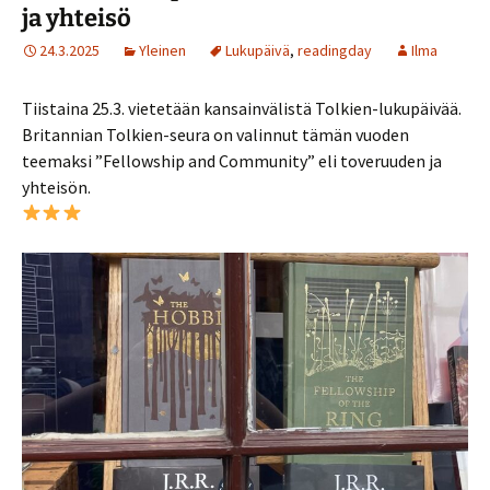
ja yhteisö
24.3.2025
Yleinen
Lukupäivä
,
readingday
Ilma
Tiistaina 25.3. vietetään kansainvälistä Tolkien-lukupäivää.
Britannian Tolkien-seura on valinnut tämän vuoden
teemaksi ”Fellowship and Community” eli toveruuden ja
yhteisön.