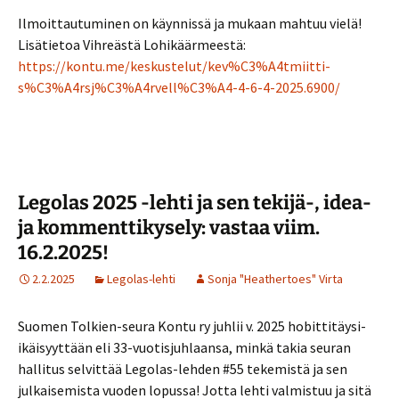
Ilmoittautuminen on käynnissä ja mukaan mahtuu vielä!
Lisätietoa Vihreästä Lohikäärmeestä:
https://kontu.me/keskustelut/kev%C3%A4tmiitti-
s%C3%A4rsj%C3%A4rvell%C3%A4-4-6-4-2025.6900/
Legolas 2025 -lehti ja sen tekijä-, idea-
ja kommenttikysely: vastaa viim.
16.2.2025!
2.2.2025
Legolas-lehti
Sonja "Heathertoes" Virta
Suomen Tolkien-seura Kontu ry juhlii v. 2025 hobittitäysi-
ikäisyyttään eli 33-vuotisjuhlaansa, minkä takia seuran
hallitus selvittää Legolas-lehden #55 tekemistä ja sen
julkaisemista vuoden lopussa! Jotta lehti valmistuu ja sitä