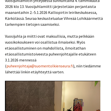
vuosijuhlamiitin yhteydessä sunnuntaina 4. tammikuuta
2026 klo 13. Vuosijuhlamiitti järjestetään perjantaista
maanantaihin 2.-5.1.2026 Kalliopirtin leirikeskuksessa,
Kärkölässä. Seuraa keskustelualue Vihreää Lohikäärmettä
tarkempien tietojen saamiseksi.
Vuosijuhla ja miitti ovat maksullisia, mutta pelkkään
vuosikokoukseen voi osallistua ilmaiseksi. Myös
etäosallistuminen on mahdollista, ilmoitathan
etäosallistumistoiveesta puheenjohtajalle etukäteen
3.1.2026 mennessä
(
puheenjohtaja@suomentolkienseura.fi
), niin tiedämme
lähettää linkin etäyhteyttä varten.