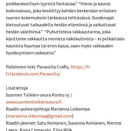
poikkeuksellisen lyyristä fantasiaa.” “Hieno ja kaunis
kokonaisuus, joka keskittyy kahden keskenään erilaisen
nuoren kokemuksiin tärkeässä tehtävässä. Vuodenajat
kietoutuvat taikuudella heidän elämiinsä ja vaikuttavat
heidän väleihinsä.” “Puhutteleva rakkaustarina, joka
käsittelee rakkautta monista näkökulmista – ei pelkästään
kaunista huumaa tai eron kipua, vaan myös rakkauden
hyväksymisen vaikeutta.”
Palkinnon teki: Parasolla Crafts,
https://fi-
fi.facebook.com/Parasolla/
Lisätietoja:
Suomen Tolkien-seura Kontu ry. /
www.suomentolkienseura.fi
Raadin puheenjohtaja Marianna Leikomaa
(
marianna.leikomaa@gmail.com
)
Raadin jäsenet: Satu Keinänen, Susanna Keinänen, Nienna
Lagus, Kaisa Linnasalo, Elisa Wiik