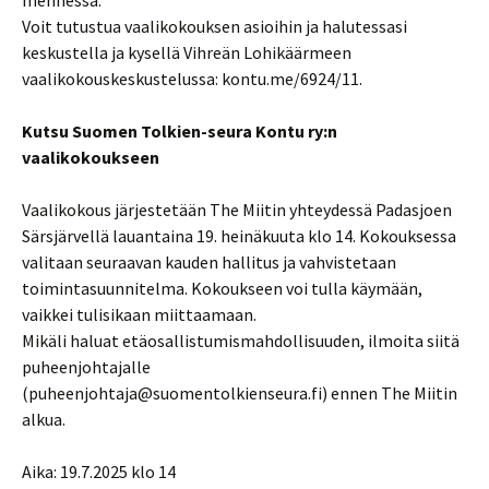
Voit tutustua vaalikokouksen asioihin ja halutessasi
keskustella ja kysellä Vihreän Lohikäärmeen
vaalikokouskeskustelussa: kontu.me/6924/11.
Kutsu Suomen Tolkien-seura Kontu ry:n
vaalikokoukseen
Vaalikokous järjestetään The Miitin yhteydessä Padasjoen
Särsjärvellä lauantaina 19. heinäkuuta klo 14. Kokouksessa
valitaan seuraavan kauden hallitus ja vahvistetaan
toimintasuunnitelma. Kokoukseen voi tulla käymään,
vaikkei tulisikaan miittaamaan.
Mikäli haluat etäosallistumismahdollisuuden, ilmoita siitä
puheenjohtajalle
(puheenjohtaja@suomentolkienseura.fi) ennen The Miitin
alkua.
Aika: 19.7.2025 klo 14