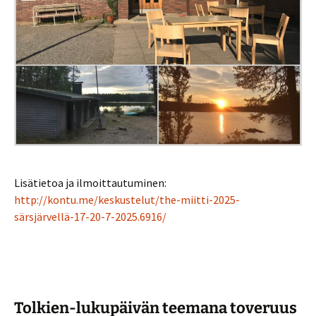
Lisätietoa ja ilmoittautuminen:
http://kontu.me/keskustelut/the-miitti-2025-
särsjärvellä-17-20-7-2025.6916/
Tolkien-lukupäivän teemana toveruus