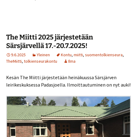
The Miitti 2025 järjestetään
Särsjärvellä 17.-20.7.2025!
9.6.2025
Yleinen
Kontu
,
miitti
,
suomentolkienseura
,
TheMiitti
,
tolkienseurakontu
Ilma
Kesän The Miitti järjestetään heinäkuussa Särsjärven
leirikeskuksessa Padasjoella. Ilmoittautuminen on nyt auki!