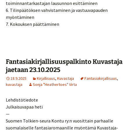
toiminnantarkastajan lausunnon esittäminen
6. Tilinpäätöksen vahvistaminen ja vastuuvapauden
myöntäminen
7. Kokouksen päättäminen
Fantasiakirjallisuuspalkinto Kuvastaja
jaetaan 23.10.2025
18.9.2025
Kirjallisuus
,
Kuvastaja
Fantasiakirjallisuus
,
kuvastaja
Sonja "Heathertoes" Virta
Lehdistötiedote
Julkaisuvapaa heti
—
Suomen Tolkien-seura Kontu ry:n vuosittain parhaalle
suomalaiselle fantasiaromaanille myöntämä Kuvastaja-