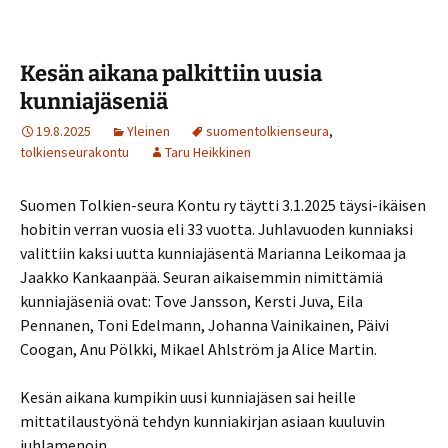
Kesän aikana palkittiin uusia
kunniajäseniä
19.8.2025
Yleinen
suomentolkienseura
,
tolkienseurakontu
Taru Heikkinen
Suomen Tolkien-seura Kontu ry täytti 3.1.2025 täysi-ikäisen
hobitin verran vuosia eli 33 vuotta. Juhlavuoden kunniaksi
valittiin kaksi uutta kunniajäsentä Marianna Leikomaa ja
Jaakko Kankaanpää. Seuran aikaisemmin nimittämiä
kunniajäseniä ovat: Tove Jansson, Kersti Juva, Eila
Pennanen, Toni Edelmann, Johanna Vainikainen, Päivi
Coogan, Anu Pölkki, Mikael Ahlström ja Alice Martin.
Kesän aikana kumpikin uusi kunniajäsen sai heille
mittatilaustyönä tehdyn kunniakirjan asiaan kuuluvin
juhlamenoin.