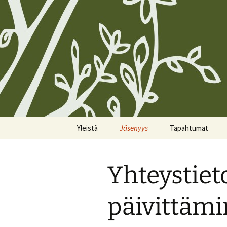
Siirry
Yleistä
Jäsenyys
Tapahtumat
sisältöön
Koirien Silmarillion, The
Kunniajäsenet
Kalenteri
Canine Silmarillion
Yhteystiet
Liittyminen
Miittiohjeet
Yhdistyksen säännöt
Yhteystietojen
Miittisäännöt
päivittäm
Yhteystiedot
päivittäminen
Tulevat miitit
Tietosuojakäytännöt