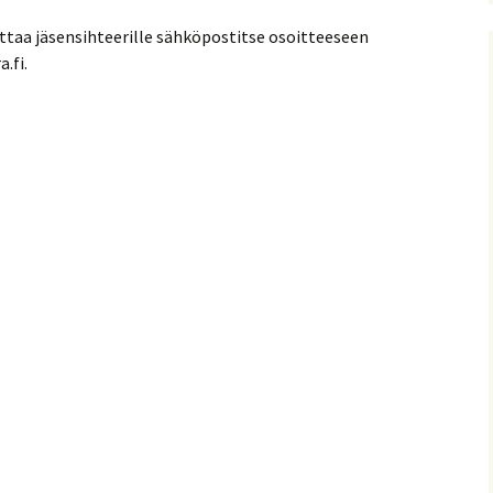
itelma
ttaa jäsensihteerille sähköpostitse osoitteeseen
.fi.
mia
Suomen Tolkien-seuran
Ohjelma
30-vuotisjuhlaseminaari
Puhujat
Hyvä tietää