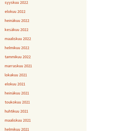
H
5
Va
25
syyskuu 2022
1
H
H
H
1
9
8
Va
elokuu 2022
H
Yl
6
7.
heinäkuu 2022
H
H
H
V
1
1
9
kesäkuu 2022
H
7
maaliskuu 2022
H
H
H
1
1
1
helmikuu 2022
Va
tammikuu 2022
H
H
H
1
1
1
V
marraskuu 2021
lokakuu 2021
Va
H
Va
Yl
1
elokuu 2021
heinäkuu 2021
Va
toukokuu 2021
H
1
huhtikuu 2021
maaliskuu 2021
helmikuu 2021