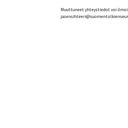
Turvallisuussuunn
Muuttuneet yhteystiedot voi ilmoi
jasensihteeri@suomentolkienseura
Menneitä tapahtu