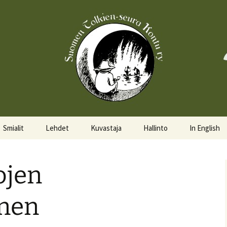
Smialit
Lehdet
Kuvastaja
Hallinto
In English
Aktiivisia smialeita
Hobittilan Sanomat
Hallitus
About the s
ojen
Smialkilpailu
Legolas
Hallituskalenteri
Events
Lomakkeet
inen
Pöytäkirjat