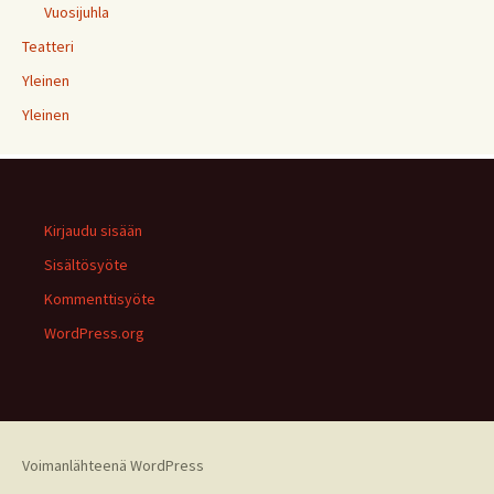
Vuosijuhla
Teatteri
Yleinen
Yleinen
Kirjaudu sisään
Sisältösyöte
Kommenttisyöte
WordPress.org
Voimanlähteenä WordPress