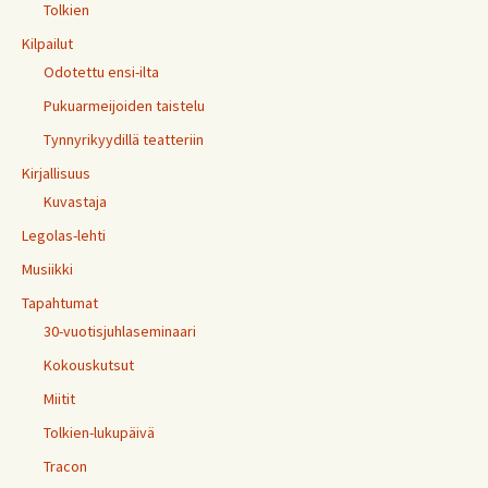
Tolkien
Kilpailut
Odotettu ensi-ilta
Pukuarmeijoiden taistelu
Tynnyrikyydillä teatteriin
Kirjallisuus
Kuvastaja
Legolas-lehti
Musiikki
Tapahtumat
30-vuotisjuhlaseminaari
Kokouskutsut
Miitit
Tolkien-lukupäivä
Tracon