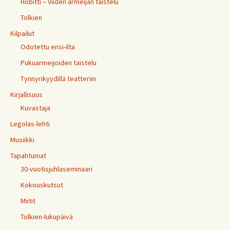
Hobitti – Viiden armeijan taistelu
Tolkien
Kilpailut
Odotettu ensi-ilta
Pukuarmeijoiden taistelu
Tynnyrikyydillä teatteriin
Kirjallisuus
Kuvastaja
Legolas-lehti
Musiikki
Tapahtumat
30-vuotisjuhlaseminaari
Kokouskutsut
Miitit
Tolkien-lukupäivä