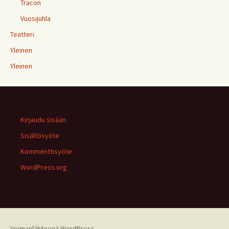
Tracon
Vuosijuhla
Teatteri
Yleinen
Yleinen
Kirjaudu sisään
Sisältösyöte
Kommenttisyöte
WordPress.org
Voimanlähteenä WordPress