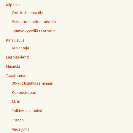
Kilpailut
Odotettu ensi-ilta
Pukuarmeijoiden taistelu
Tynnyrikyydillä teatteriin
Kirjallisuus
Kuvastaja
Legolas-lehti
Musiikki
Tapahtumat
30-vuotisjuhlaseminaari
Kokouskutsut
Miitit
Tolkien-lukupäivä
Tracon
Vuosijuhla