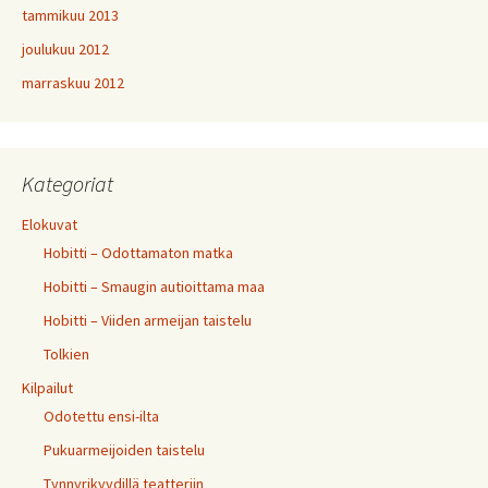
tammikuu 2013
joulukuu 2012
marraskuu 2012
Kategoriat
Elokuvat
Hobitti – Odottamaton matka
Hobitti – Smaugin autioittama maa
Hobitti – Viiden armeijan taistelu
Tolkien
Kilpailut
Odotettu ensi-ilta
Pukuarmeijoiden taistelu
Tynnyrikyydillä teatteriin