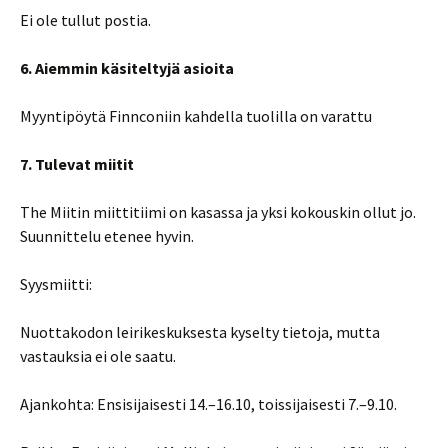
Ei ole tullut postia.
6. Aiemmin käsiteltyjä asioita
Myyntipöytä Finnconiin kahdella tuolilla on varattu
7. Tulevat miitit
The Miitin miittitiimi on kasassa ja yksi kokouskin ollut jo.
Suunnittelu etenee hyvin.
Syysmiitti:
Nuottakodon leirikeskuksesta kyselty tietoja, mutta
vastauksia ei ole saatu.
Ajankohta: Ensisijaisesti 14.–16.10, toissijaisesti 7.–9.10.