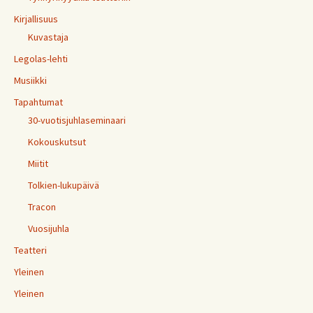
Kirjallisuus
Kuvastaja
Legolas-lehti
Musiikki
Tapahtumat
30-vuotisjuhlaseminaari
Kokouskutsut
Miitit
Tolkien-lukupäivä
Tracon
Vuosijuhla
Teatteri
Yleinen
Yleinen