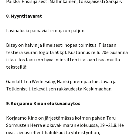
Paikka: Ensisijaisesti Mallinkainen, toissijaisesti Särsjärvi.
8. Myyntitavarat
Lasinalusia painavia firmoja on paljon.
Bizay on halvin ja ilmeisesti nopea toimitus. Tilataan
testierä seuran logolla 50kpl. Kustannus reilu 20e. Susanna
tilaa. Jos laatu on hyvä, niin sitten tilataan lisää muilla
teksteillä:
Gandalf Tea Wednesday, Hanki parempaa luettavaa ja
Tolkienistit tekevät sen rakkaudesta Keskimaahan.
9. Korjaamo Kinon elokuvanäytös
Korjaamo Kino on järjestämässä kolmen päivän Taru
Sormusten Herra elokuvakimaran elokuussa, 19.–21.8. He
ovat tiedustelleet halukkuutta yhteistyöhön;