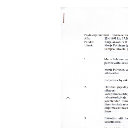
Turvallisuussuun
Menneitä tapaht