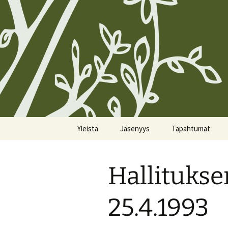
Siirry
Yleistä
Jäsenyys
Tapahtumat
sisältöön
Koirien Silmarillion, The
Kunniajäsenet
Kalenteri
Canine Silmarillion
Hallituks
Liittyminen
Miittiohjeet
Yhdistyksen säännöt
Yhteystietojen
Miittisäännöt
25.4.1993
Yhteystiedot
päivittäminen
Tulevat miitit
Tietosuojakäytännöt