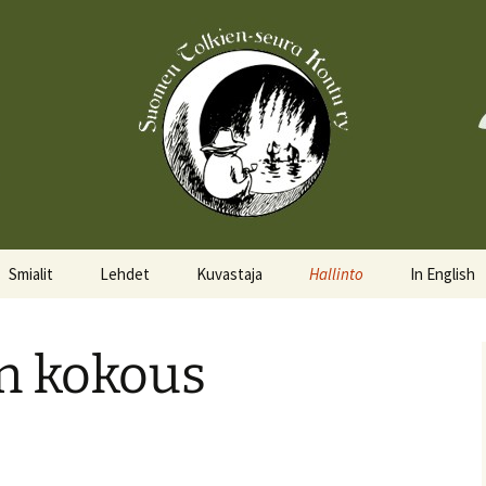
Smialit
Lehdet
Kuvastaja
Hallinto
In English
Aktiivisia smialeita
Hobittilan Sanomat
Hallitus
About the 
en kokous
Smialkilpailu
Legolas
Hallituskalenteri
Events
Lomakkeet
Pöytäkirjat