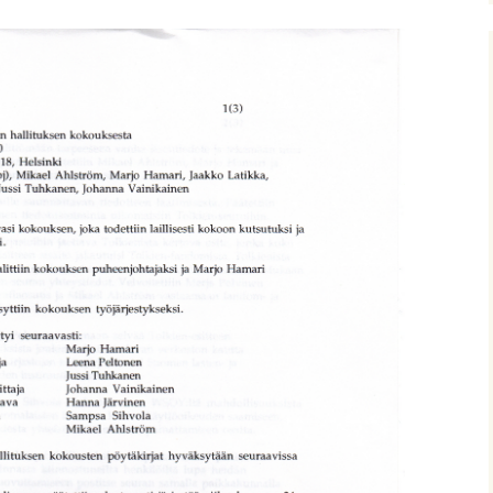
nitelma
umia
Suomen Tolkien-seuran
Ohjelma
30-vuotisjuhlaseminaari
Puhujat
Hyvä tietää