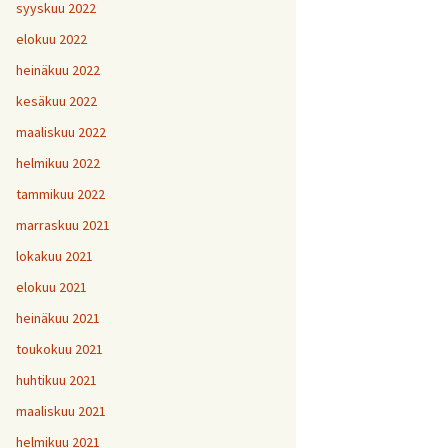
H
5
V
2
syyskuu 2022
1
H
H
H
1
9
8
V
elokuu 2022
H
Y
6
7
heinäkuu 2022
H
H
H
V
1
1
9
kesäkuu 2022
H
7
maaliskuu 2022
H
H
H
1
1
1
helmikuu 2022
V
tammikuu 2022
H
H
H
1
1
1
V
marraskuu 2021
lokakuu 2021
V
H
V
Y
1
elokuu 2021
heinäkuu 2021
V
toukokuu 2021
H
1
huhtikuu 2021
maaliskuu 2021
helmikuu 2021