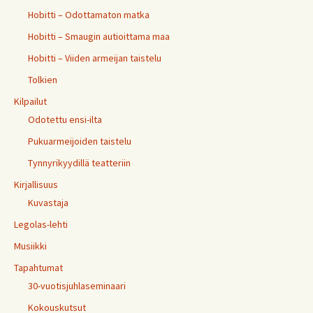
Hobitti – Odottamaton matka
Hobitti – Smaugin autioittama maa
Hobitti – Viiden armeijan taistelu
Tolkien
Kilpailut
Odotettu ensi-ilta
Pukuarmeijoiden taistelu
Tynnyrikyydillä teatteriin
Kirjallisuus
Kuvastaja
Legolas-lehti
Musiikki
Tapahtumat
30-vuotisjuhlaseminaari
Kokouskutsut