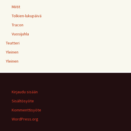
Miitit
Tolkien-lukupäivä
Tracon
Vuosijuhla
Teatteri
Yleinen
Yleinen
Kirjaudu sisään
Sisältösyöte
Kommenttisyöte
WordPress.org