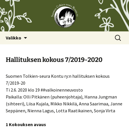
Siirry
Haku:
Valikko
sisältöön
Hallituksen kokous 7/2019-2020
Suomen Tolkien-seura Kontu ry:n hallituksen kokous
7/2019-20
Ti 2.6. 2020 klo 19 ##valkoinenneuvosto
Paikalla: Olli Pitkänen (puheenjohtaja), Hanna Jungman
(sihteeri), Liisa Kujala, Mikko Nikkilä, Anna Saarimaa, Janne
Seppänen, Nienna Lagus, Lotta Raatikainen, Sonja Virta
1 Kokouksen avaus