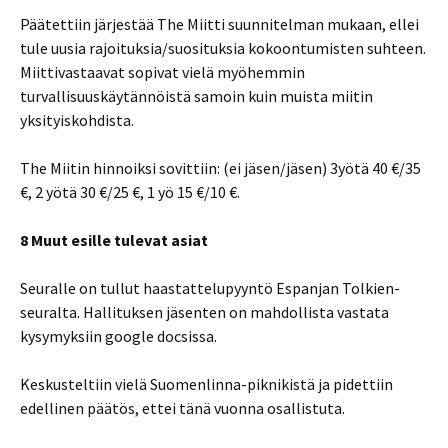
Päätettiin järjestää The Miitti suunnitelman mukaan, ellei
tule uusia rajoituksia/suosituksia kokoontumisten suhteen.
Miittivastaavat sopivat vielä myöhemmin
turvallisuuskäytännöistä samoin kuin muista miitin
yksityiskohdista.
The Miitin hinnoiksi sovittiin: (ei jäsen/jäsen) 3yötä 40 €/35
€, 2 yötä 30 €/25 €, 1 yö 15 €/10 €.
8 Muut esille tulevat asiat
Seuralle on tullut haastattelupyyntö Espanjan Tolkien-
seuralta. Hallituksen jäsenten on mahdollista vastata
kysymyksiin google docsissa.
Keskusteltiin vielä Suomenlinna-piknikistä ja pidettiin
edellinen päätös, ettei tänä vuonna osallistuta.