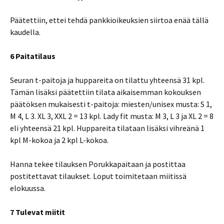
Päätettiin, ettei tehdä pankkioikeuksien siirtoa enää tällä
kaudella.
6 Paitatilaus
Seuran t-paitoja ja huppareita on tilattu yhteensä 31 kpl.
Tämän lisäksi päätettiin tilata aikaisemman kokouksen
päätöksen mukaisesti t-paitoja: miesten/unisex musta: S 1,
M 4, L 3. XL 3, XXL 2 = 13 kpl. Lady fit musta: M 3, L 3 ja XL 2 = 8
eli yhteensä 21 kpl. Huppareita tilataan lisäksi vihreänä 1
kpl M-kokoa ja 2 kpl L-kokoa.
Hanna tekee tilauksen Porukkapaitaan ja postittaa
postitettavat tilaukset. Loput toimitetaan miitissä
elokuussa.
7 Tulevat miitit