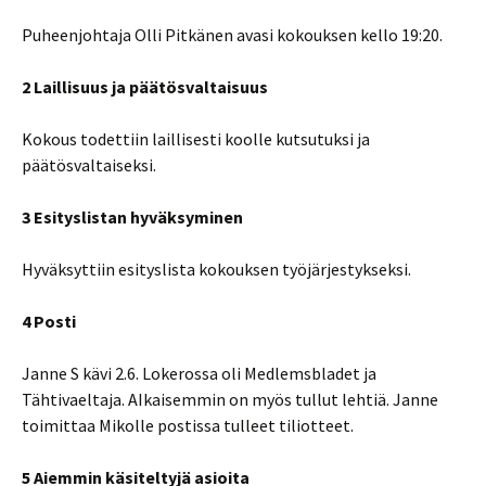
Puheenjohtaja Olli Pitkänen avasi kokouksen kello 19:20.
2 Laillisuus ja päätösvaltaisuus
Kokous todettiin laillisesti koolle kutsutuksi ja
päätösvaltaiseksi.
3 Esityslistan hyväksyminen
Hyväksyttiin esityslista kokouksen työjärjestykseksi.
4 Posti
Janne S kävi 2.6. Lokerossa oli Medlemsbladet ja
Tähtivaeltaja. AIkaisemmin on myös tullut lehtiä. Janne
toimittaa Mikolle postissa tulleet tiliotteet.
5 Aiemmin käsiteltyjä asioita