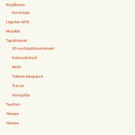
Kirjallisuus
Kuvastaja
Legolas-lehti
Musiikki
Tapahtumat
30-vuotisjuhlaseminaari
Kokouskutsut
Miitit
Tolkien-lukupäivä
Tracon
Vuosijuhla
Teatteri
Yleinen
Yleinen