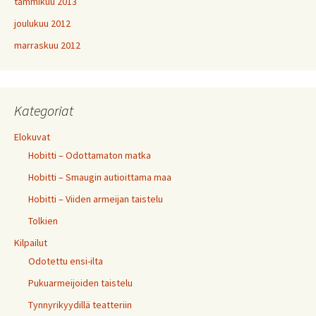
tammikuu 2013
joulukuu 2012
marraskuu 2012
Kategoriat
Elokuvat
Hobitti – Odottamaton matka
Hobitti – Smaugin autioittama maa
Hobitti – Viiden armeijan taistelu
Tolkien
Kilpailut
Odotettu ensi-ilta
Pukuarmeijoiden taistelu
Tynnyrikyydillä teatteriin