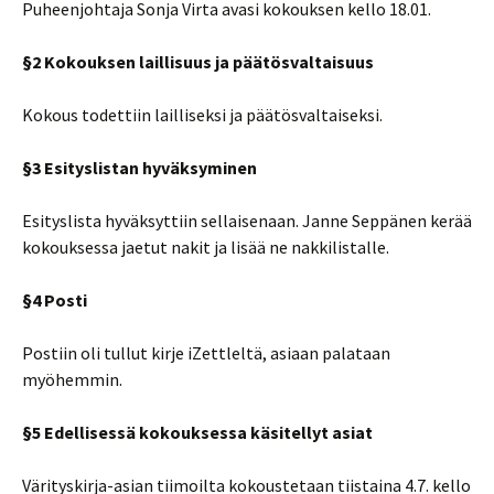
Puheenjohtaja Sonja Virta avasi kokouksen kello 18.01.
§2 Kokouksen laillisuus ja päätösvaltaisuus
Kokous todettiin lailliseksi ja päätösvaltaiseksi.
§3 Esityslistan hyväksyminen
Esityslista hyväksyttiin sellaisenaan. Janne Seppänen kerää
kokouksessa jaetut nakit ja lisää ne nakkilistalle.
§4 Posti
Postiin oli tullut kirje iZettleltä, asiaan palataan
myöhemmin.
§5 Edellisessä kokouksessa käsitellyt asiat
Värityskirja-asian tiimoilta kokoustetaan tiistaina 4.7. kello