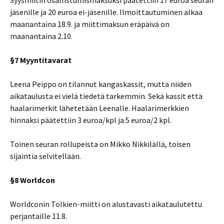
Syysmiitin osallistumismaksuksi päätettiin 17 euroa seuran
jäsenille ja 20 euroa ei-jäsenille. Ilmoittautuminen alkaa
maanantaina 18.9. ja miittimaksun eräpäivä on
maanantaina 2.10.
§7 Myyntitavarat
Leena Peippo on tilannut kangaskassit, mutta niiden
aikataulusta ei vielä tiedetä tarkemmin. Sekä kassit että
haalarimerkit lähetetään Leenalle. Haalarimerkkien
hinnaksi päätettiin 3 euroa/kpl ja 5 euroa/2 kpl.
Toinen seuran rollupeista on Mikko Nikkilällä, toisen
sijaintia selvitellään.
§8 Worldcon
Worldconin Tolkien-miitti on alustavasti aikataulutettu
perjantaille 11.8.