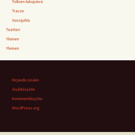
Tolkien-lukupäivä
Tracon
Vuosijuhla
Teatteri
Yleinen
Yleinen
Kirjaudu sisään
Sisältösyöte
Kommenttisyöte
WordPress.org