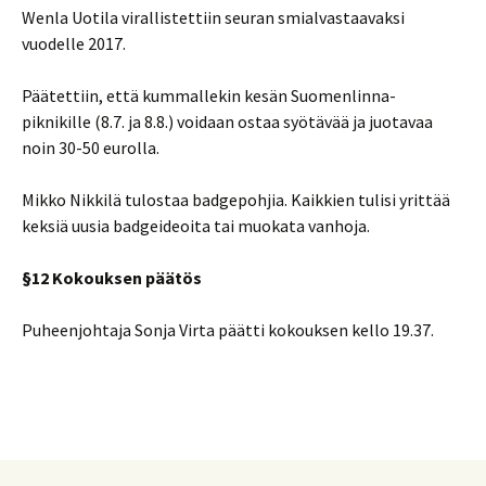
Wenla Uotila virallistettiin seuran smialvastaavaksi
vuodelle 2017.
Päätettiin, että kummallekin kesän Suomenlinna-
piknikille (8.7. ja 8.8.) voidaan ostaa syötävää ja juotavaa
noin 30-50 eurolla.
Mikko Nikkilä tulostaa badgepohjia. Kaikkien tulisi yrittää
keksiä uusia badgeideoita tai muokata vanhoja.
§12 Kokouksen päätös
Puheenjohtaja Sonja Virta päätti kokouksen kello 19.37.