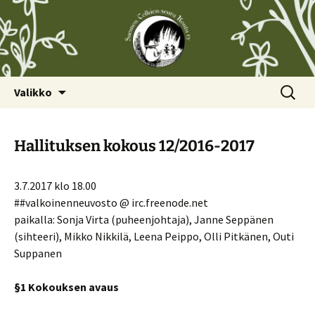
Siirry
Haku:
Valikko
sisältöön
Hallituksen kokous 12/2016-2017
3.7.2017 klo 18.00
##valkoinenneuvosto @ irc.freenode.net
paikalla: Sonja Virta (puheenjohtaja), Janne Seppänen
(sihteeri), Mikko Nikkilä, Leena Peippo, Olli Pitkänen, Outi
Suppanen
§1 Kokouksen avaus