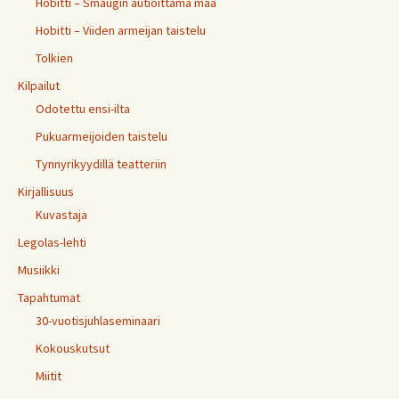
Hobitti – Smaugin autioittama maa
Hobitti – Viiden armeijan taistelu
Tolkien
Kilpailut
Odotettu ensi-ilta
Pukuarmeijoiden taistelu
Tynnyrikyydillä teatteriin
Kirjallisuus
Kuvastaja
Legolas-lehti
Musiikki
Tapahtumat
30-vuotisjuhlaseminaari
Kokouskutsut
Miitit