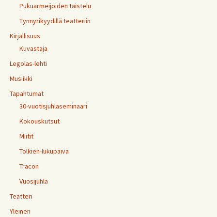
Pukuarmeijoiden taistelu
Tynnyrikyydillä teatteriin
Kirjallisuus
Kuvastaja
Legolas-lehti
Musiikki
Tapahtumat
30-vuotisjuhlaseminaari
Kokouskutsut
Miitit
Tolkien-lukupäivä
Tracon
Vuosijuhla
Teatteri
Yleinen