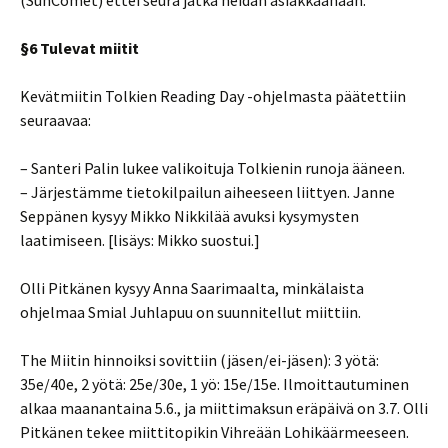
(SunComet) ettei seura jatka heidän asiakkaanaan.
§6 Tulevat miitit
Kevätmiitin Tolkien Reading Day -ohjelmasta päätettiin
seuraavaa:
– Santeri Palin lukee valikoituja Tolkienin runoja ääneen.
– Järjestämme tietokilpailun aiheeseen liittyen. Janne
Seppänen kysyy Mikko Nikkilää avuksi kysymysten
laatimiseen. [lisäys: Mikko suostui.]
Olli Pitkänen kysyy Anna Saarimaalta, minkälaista
ohjelmaa Smial Juhlapuu on suunnitellut miittiin.
The Miitin hinnoiksi sovittiin (jäsen/ei-jäsen): 3 yötä:
35e/40e, 2 yötä: 25e/30e, 1 yö: 15e/15e. Ilmoittautuminen
alkaa maanantaina 5.6., ja miittimaksun eräpäivä on 3.7. Olli
Pitkänen tekee miittitopikin Vihreään Lohikäärmeeseen.