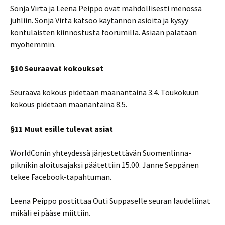
Sonja Virta ja Leena Peippo ovat mahdollisesti menossa
juhliin. Sonja Virta katsoo käytännön asioita ja kysyy
kontulaisten kiinnostusta foorumilla. Asiaan palataan
myöhemmin.
§10 Seuraavat kokoukset
Seuraava kokous pidetään maanantaina 3.4. Toukokuun
kokous pidetään maanantaina 8.5.
§11 Muut esille tulevat asiat
WorldConin yhteydessä järjestettävän Suomenlinna-
piknikin aloitusajaksi päätettiin 15.00. Janne Seppänen
tekee Facebook-tapahtuman.
Leena Peippo postittaa Outi Suppaselle seuran laudeliinat
mikäli ei pääse miittiin.