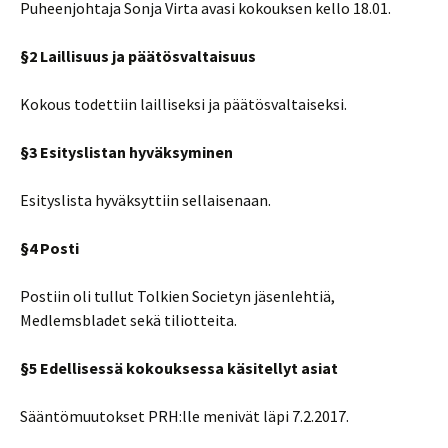
Puheenjohtaja Sonja Virta avasi kokouksen kello 18.01.
§2 Laillisuus ja päätösvaltaisuus
Kokous todettiin lailliseksi ja päätösvaltaiseksi.
§3 Esityslistan hyväksyminen
Esityslista hyväksyttiin sellaisenaan.
§4 Posti
Postiin oli tullut Tolkien Societyn jäsenlehtiä,
Medlemsbladet sekä tiliotteita.
§5 Edellisessä kokouksessa käsitellyt asiat
Sääntömuutokset PRH:lle menivät läpi 7.2.2017.