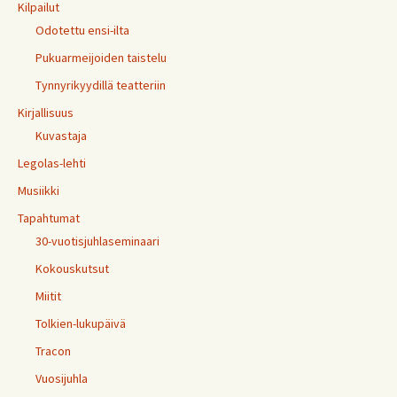
Kilpailut
Odotettu ensi-ilta
Pukuarmeijoiden taistelu
Tynnyrikyydillä teatteriin
Kirjallisuus
Kuvastaja
Legolas-lehti
Musiikki
Tapahtumat
30-vuotisjuhlaseminaari
Kokouskutsut
Miitit
Tolkien-lukupäivä
Tracon
Vuosijuhla