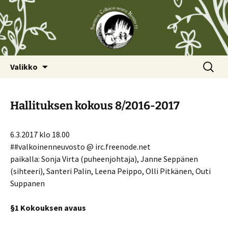
Siirry
Haku:
Valikko
sisältöön
Hallituksen kokous 8/2016-2017
6.3.2017 klo 18.00
##valkoinenneuvosto @ irc.freenode.net
paikalla: Sonja Virta (puheenjohtaja), Janne Seppänen
(sihteeri), Santeri Palin, Leena Peippo, Olli Pitkänen, Outi
Suppanen
§1 Kokouksen avaus