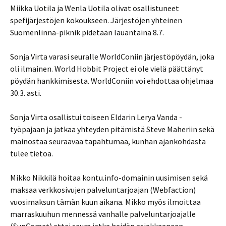
Miikka Uotila ja Wenla Uotila olivat osallistuneet
spefijärjestöjen kokoukseen. Järjestöjen yhteinen
Suomenlinna-piknik pidetään lauantaina 8.7.
Sonja Virta varasi seuralle WorldConiin järjestöpöydän, joka
oli ilmainen. World Hobbit Project ei ole vielä päättänyt
pöydän hankkimisesta. WorldConiin voi ehdottaa ohjelmaa
30.3. asti.
Sonja Virta osallistui toiseen Eldarin Lerya Vanda -
työpajaan ja jatkaa yhteyden pitämistä Steve Maheriin sekä
mainostaa seuraavaa tapahtumaa, kunhan ajankohdasta
tulee tietoa.
Mikko Nikkilä hoitaa kontu.info-domainin uusimisen sekä
maksaa verkkosivujen palveluntarjoajan (Webfaction)
vuosimaksun tämän kuun aikana. Mikko myös ilmoittaa
marraskuuhun mennessä vanhalle palveluntarjoajalle