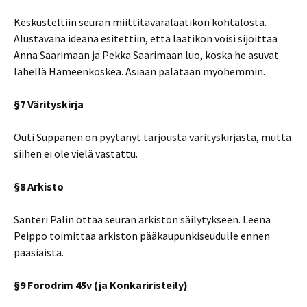
Keskusteltiin seuran miittitavaralaatikon kohtalosta.
Alustavana ideana esitettiin, että laatikon voisi sijoittaa
Anna Saarimaan ja Pekka Saarimaan luo, koska he asuvat
lähellä Hämeenkoskea. Asiaan palataan myöhemmin.
§7 Värityskirja
Outi Suppanen on pyytänyt tarjousta värityskirjasta, mutta
siihen ei ole vielä vastattu.
§8 Arkisto
Santeri Palin ottaa seuran arkiston säilytykseen. Leena
Peippo toimittaa arkiston pääkaupunkiseudulle ennen
pääsiäistä.
§9 Forodrim 45v (ja Konkariristeily)