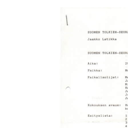
Turvallisuussuun
Menneitä tapaht