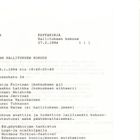
nitelma
umia
Suomen Tolkien-seuran
Ohjelma
30-vuotisjuhlaseminaari
Puhujat
Hyvä tietää