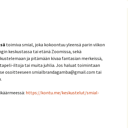
nitelma
umia
Suomen Tolkien-seuran
Ohjelma
30-vuotisjuhlaseminaari
Puhujat
ssä
toimiva smial, joka kokoontuu yleensä parin viikon
Hyvä tietää
ingin keskustassa tai etänä Zoomissa, sekä
skustelemaan ja pitämään kivaa fantasian merkeissä,
tapeli-iltoja tai muita juhlia. Jos haluat toimintaan
tse osoitteeseen smialbrandagamba@gmail.com tai
.
ikäärmeessä:
https://kontu.me/keskustelut/smial-