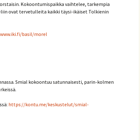
orstaisin. Kokoontumispaikka vaihtelee, tarkempia
liin ovat tervetulleita kaikki täysi-ikäiset Tolkienin
/www.iki.fi/basil/morel
nnassa. Smial kokoontuu satunnaisesti, parin-kolmen
rkeissä.
ssä:
https://kontu.me/keskustelut/smial-