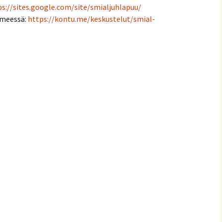
ps://sites.google.com/site/smialjuhlapuu/
rmeessä:
https://kontu.me/keskustelut/smial-