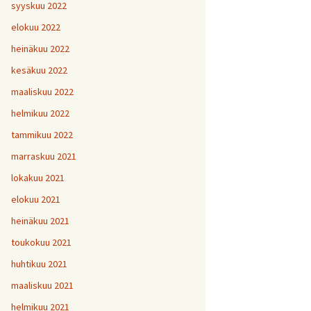
H
5
V
2
syyskuu 2022
1
H
H
H
1
9
8
V
elokuu 2022
H
Y
6
7
heinäkuu 2022
H
H
H
V
1
1
9
kesäkuu 2022
H
7
maaliskuu 2022
H
H
H
1
1
1
helmikuu 2022
V
tammikuu 2022
H
H
H
1
1
1
V
marraskuu 2021
lokakuu 2021
V
H
V
Y
1
elokuu 2021
heinäkuu 2021
V
toukokuu 2021
H
1
huhtikuu 2021
maaliskuu 2021
helmikuu 2021