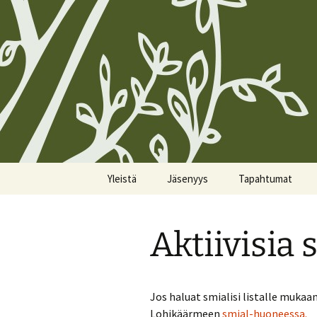
Siirry
Yleistä
Jäsenyys
Tapahtumat
sisältöön
Koirien Silmarillion, The
Kunniajäsenet
Kalenteri
Canine Silmarillion
Aktiivisia 
Liittyminen
Miittiohjeet
Yhdistyksen säännöt
Yhteystietojen
Miittisäännöt
Yhteystiedot
päivittäminen
Jos haluat smialisi listalle mukaan
Tulevat miitit
Lohikäärmeen
smial-huoneessa.
Tietosuojakäytännöt