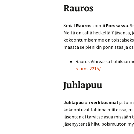
Rauros
Smial
Rauros
toimii
Forssassa
. S
Meitä on tällä hetkellä 7 jäsentä,
kokoontumisemme on toistaiseksi
maasta se pienikin ponnistaa ja os
Rauros Vihreässä Lohikäärm
rauros.2215/
Juhlapuu
Juhlapuu
on
verkkosmial
ja toim
kokoontuvat lähinnä miiteissä, mu
jäsenten ei tarvitse asua missään 
jäsenyytensä hiivu poismuuton my