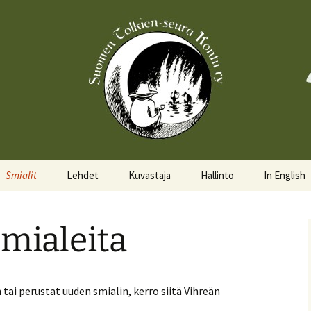
Smialit
Lehdet
Kuvastaja
Hallinto
In English
Aktiivisia smialeita
Hobittilan Sanomat
Hallitus
About the 
smialeita
Smialkilpailu
Legolas
Hallituskalenteri
Events
Lomakkeet
 tai perustat uuden smialin, kerro siitä Vihreän
Pöytäkirjat