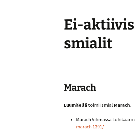
Ei-aktiivi
smialit
Marach
Luumäellä
toimii smial
Marach
.
Marach Vihreässä Lohikäärm
marach.1291/