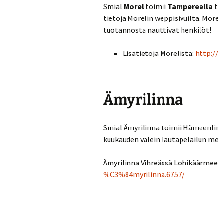
Smial
Morel
toimii
Tampereella
t
tietoja Morelin weppisivuilta. More
tuotannosta nauttivat henkilöt!
Lisätietoja Morelista:
http:/
Ämyrilinna
Smial Ämyrilinna toimii Hämeenli
kuukauden välein lautapelailun me
Ämyrilinna Vihreässä Lohikäärmee
%C3%84myrilinna.6757/