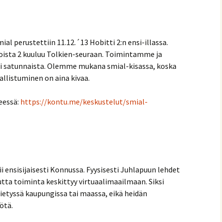
mial perustettiin 11.12.´13 Hobitti 2:n ensi-illassa.
 joista 2 kuuluu Tolkien-seuraan. Toimintamme ja
 satunnaista. Olemme mukana smial-kisassa, koska
allistuminen on aina kivaa.
eessä:
https://kontu.me/keskustelut/smial-
ii ensisijaisesti Konnussa. Fyysisesti Juhlapuun lehdet
tta toiminta keskittyy virtuaalimaailmaan. Siksi
tietyssä kaupungissa tai maassa, eikä heidän
ötä.