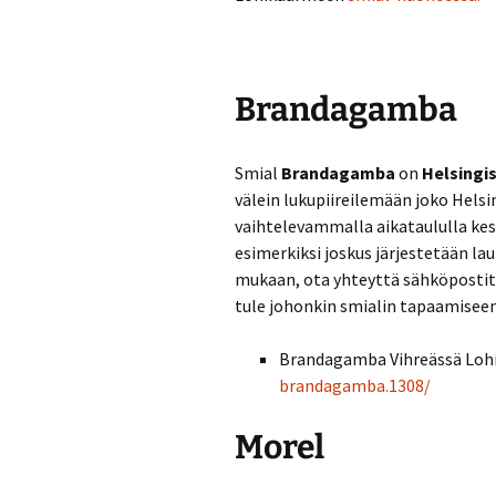
Turvallisuussuun
Menneitä tapaht
Brandagamba
Smial
Brandagamba
on
Helsingi
välein lukupiireilemään joko Hels
vaihtelevammalla aikataululla ke
esimerkiksi joskus järjestetään lau
mukaan, ota yhteyttä sähköposti
tule johonkin smialin tapaamiseen
Brandagamba Vihreässä Loh
brandagamba.1308/
Morel