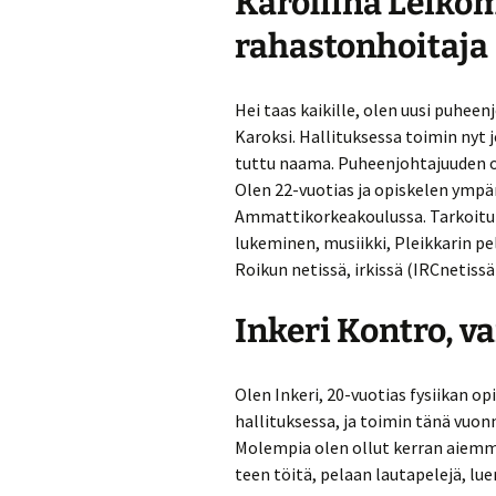
Karoliina Leikom
Turvallisuussuun
rahastonhoitaja
Menneitä tapaht
Hei taas kaikille, olen uusi puhe
Karoksi. Hallituksessa toimin nyt 
tuttu naama. Puheenjohtajuuden o
Olen 22-vuotias ja opiskelen ymp
Ammattikorkeakoulussa. Tarkoituks
lukeminen, musiikki, Pleikkarin pe
Roikun netissä, irkissä (IRCnetissä
Inkeri Kontro, v
Olen Inkeri, 20-vuotias fysiikan op
hallituksessa, ja toimin tänä vuo
Molempia olen ollut kerran aiemm
teen töitä, pelaan lautapelejä, lue