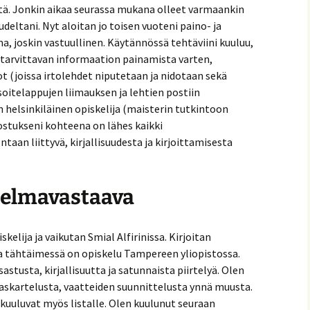
stä. Jonkin aikaa seurassa mukana olleet varmaankin
eltani. Nyt aloitan jo toisen vuoteni paino- ja
 joskin vastuullinen. Käytännössä tehtäviini kuuluu,
e tarvittavan informaation painamista varten,
 (joissa irtolehdet niputetaan ja nidotaan sekä
osoitelappujen liimauksen ja lehtien postiin
helsinkiläinen opiskelija (maisterin tutkintoon
nostukseni kohteena on lähes kaikki
taan liittyvä, kirjallisuudesta ja kirjoittamisesta
hjelmavastaava
elija ja vaikutan Smial Alfirinissa. Kirjoitan
sa tähtäimessä on opiskelu Tampereen yliopistossa.
stusta, kirjallisuutta ja satunnaista piirtelyä. Olen
askartelusta, vaatteiden suunnittelusta ynnä muusta.
kuuluvat myös listalle. Olen kuulunut seuraan