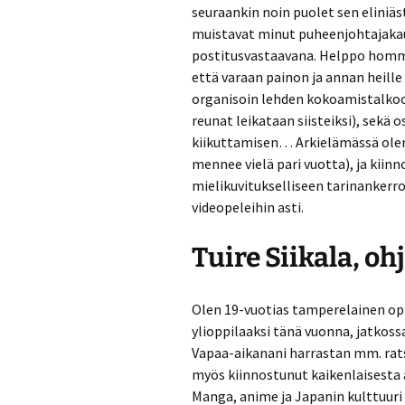
seuraankin noin puolet sen eliniä
muistavat minut puheenjohtajakaud
postitusvastaavana. Helppo homma,
että varaan painon ja annan heill
organisoin lehden kokoamistalkoot
reunat leikataan siisteiksi), sekä 
kiikuttamisen… Arkielämässä olen 
mennee vielä pari vuotta), ja kiin
mielikuvitukselliseen tarinankerron
videopeleihin asti.
Tuire Siikala, o
Olen 19-vuotias tamperelainen opisk
ylioppilaaksi tänä vuonna, jatkos
Vapaa-aikanani harrastan mm. ratsa
myös kiinnostunut kaikenlaisesta 
Manga, anime ja Japanin kulttuuri 