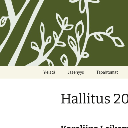
Siirry
Yleistä
Jäsenyys
Tapahtumat
sisältöön
Koirien Silmarillion, The
Kunniajäsenet
Kalenteri
Canine Silmarillion
Hallitus 2
Liittyminen
Miittiohjeet
Yhdistyksen säännöt
Yhteystietojen
Miittisäännöt
Yhteystiedot
päivittäminen
Tulevat miitit
Tietosuojakäytännöt