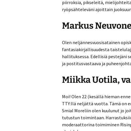
piirroksia, pikseleitä, mielijohte
ryöpsähteleväni ajoittain juoksuun t
Markus Neuvonen
Olen neljännesvuosisatainen opisk
fantasiakirjallisuudesta taistelula
hallituksessa. Edellisiä pestejäni
ja postitusvastaava ja puheenjohta
Miikka Uotila, v
Moi! Olen 22 (kesällä hieman ennen
TTY:llä neljättä vuotta. Tämä on 
Smial Moreliin olen kuulunut jo joi
tutustun toimintaan. Harrastuksii
moderaattorina toimiminen Risings