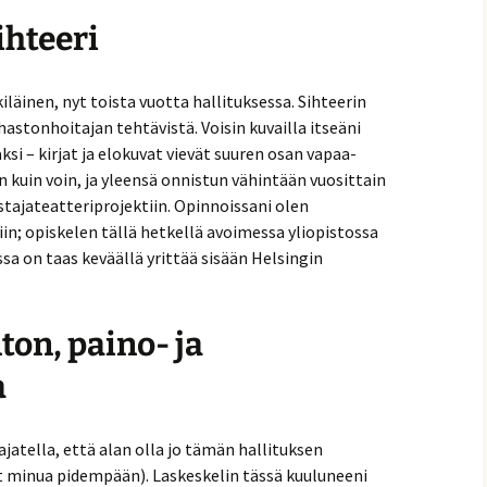
ihteeri
läinen, nyt toista vuotta hallituksessa. Sihteerin
hastonhoitajan tehtävistä. Voisin kuvailla itseäni
si – kirjat ja elokuvat vievät suuren osan vapaa-
in kuin voin, ja yleensä onnistun vähintään vuosittain
ajateatteriprojektiin. Opinnoissani olen
in; opiskelen tällä hetkellä avoimessa yliopistossa
ssa on taas keväällä yrittää sisään Helsingin
ton, paino- ja
a
ajatella, että alan olla jo tämän hallituksen
yt minua pidempään). Laskeskelin tässä kuuluneeni