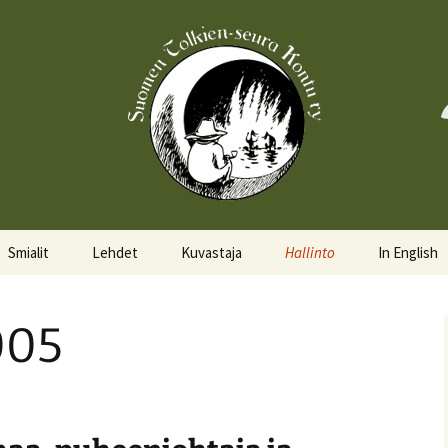
Smialit
Lehdet
Kuvastaja
Hallinto
In English
Aktiivisia smialeita
Hobittilan Sanomat
Hallitus
About the 
005
Smialkilpailu
Legolas
Hallituskalenteri
Events
Lomakkeet
Pöytäkirjat