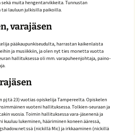
ita sekä muita hengentarvikkeita. Tunnustan
ai lauluun julkisilla paikoilla.
, varajäsen
elija pääkaupunkiseudulta, harrastan kaikenlaista
jeihin ja musiikkiin, ja olen nyt ties monetta vuotta
 seuran hallituksessa oli mm. varapuheenjohtaja, paino-
ja.
arajäsen
 pj:tä 23) vuotias opiskelija Tampereelta. Opiskelen
ensimmäinen vuoteni hallituksessa. Tolkien-seuraan ja
takin vuosia. Toimin hallituksessa vara-jäsenenä ja
ni kuuluu lukeminen, hääriminen koneen ääressä,
hadow.net:ssä (nickillä Mic) ja irkkaaminen (nickillä