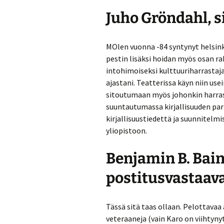
Juho Gröndahl, s
MOlen vuonna -84 syntynyt helsinki
pestin lisäksi hoidan myös osan ra
intohimoiseksi kulttuuriharrastajak
ajastani. Teatterissa käyn niin use
sitoutumaan myös johonkin harrast
suuntautumassa kirjallisuuden pari
kirjallisuustiedettä ja suunnitelmi
yliopistoon.
Benjamin B. Bain
postitusvastaav
Tässä sitä taas ollaan. Pelottavaa 
veteraaneja (vain Karo on viihtyn