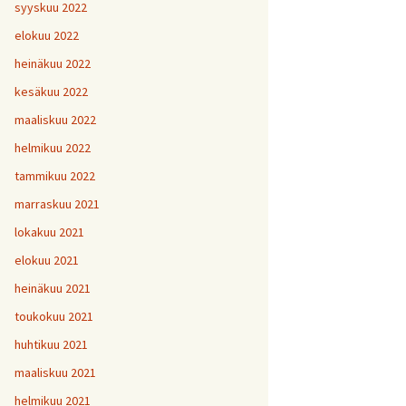
H
5
V
2
syyskuu 2022
1
H
H
H
1
9
8
V
elokuu 2022
H
Y
6
7
heinäkuu 2022
H
H
H
V
1
1
9
kesäkuu 2022
H
7
maaliskuu 2022
H
H
H
1
1
1
helmikuu 2022
V
tammikuu 2022
H
H
H
1
1
1
V
marraskuu 2021
lokakuu 2021
V
H
V
Y
1
elokuu 2021
heinäkuu 2021
V
toukokuu 2021
H
1
huhtikuu 2021
maaliskuu 2021
helmikuu 2021