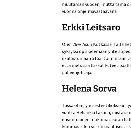
muutaman vuoden, mutta tämä on 
vuonna ohjelmavastaavana.
Erkki Leitsaro
Olen 26-v. Asun Kotkassa. Tällä het
syksyksi opiskelemaan yhteisöpeda
osallistumaan STS:n toimintaan v
että metsissä hassut kuteet pääll
puheenjohtaja.
Helena Sorva
Tässä olen, yleisesteetikoksikin l
vuotta Helsinkiä takana, niistä se
ensimmäinen mokoma seuran hallit
kummastelen sitten maallisesti: kul