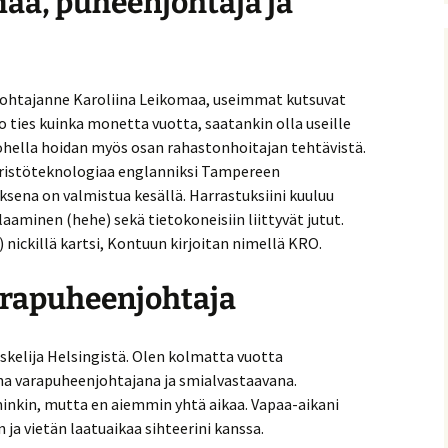
aa, puheenjohtaja ja
nitelma
umia
Suomen Tolkien-seuran
Ohjelma
30-vuotisjuhlaseminaari
enjohtajanne Karoliina Leikomaa, useimmat kutsuvat
Puhujat
jo ties kuinka monetta vuotta, saatankin olla useille
hella hoidan myös osan rahastonhoitajan tehtävistä.
Hyvä tietää
äristöteknologiaa englanniksi Tampereen
ena on valmistua kesällä. Harrastuksiini kuuluu
laaminen (hehe) sekä tietokoneisiin liittyvät jutut.
) nickillä kartsi, Kontuun kirjoitan nimellä KRO.
arapuheenjohtaja
iskelija Helsingistä. Olen kolmatta vuotta
nna varapuheenjohtajana ja smialvastaavana.
inkin, mutta en aiemmin yhtä aikaa. Vapaa-aikani
n ja vietän laatuaikaa sihteerini kanssa.