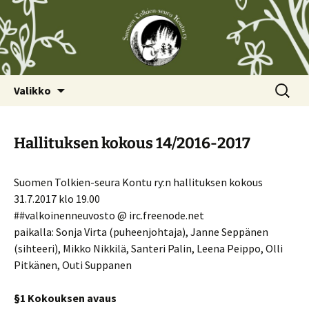
Siirry
Haku:
Valikko
sisältöön
Hallituksen kokous 14/2016-2017
Suomen Tolkien-seura Kontu ry:n hallituksen kokous
31.7.2017 klo 19.00
##valkoinenneuvosto @ irc.freenode.net
paikalla: Sonja Virta (puheenjohtaja), Janne Seppänen
(sihteeri), Mikko Nikkilä, Santeri Palin, Leena Peippo, Olli
Pitkänen, Outi Suppanen
§1 Kokouksen avaus