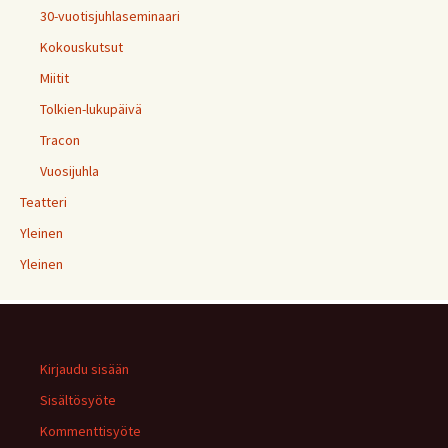
30-vuotisjuhlaseminaari
Kokouskutsut
Miitit
Tolkien-lukupäivä
Tracon
Vuosijuhla
Teatteri
Yleinen
Yleinen
Kirjaudu sisään
Sisältösyöte
Kommenttisyöte