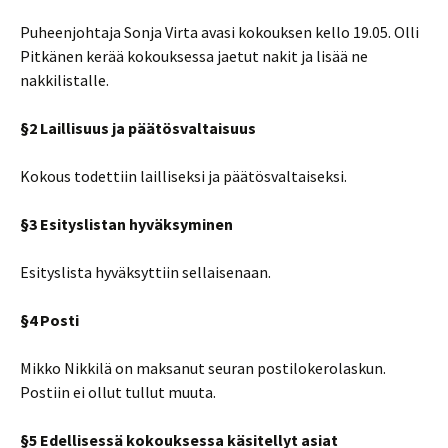
Puheenjohtaja Sonja Virta avasi kokouksen kello 19.05. Olli
Pitkänen kerää kokouksessa jaetut nakit ja lisää ne
nakkilistalle.
§2 Laillisuus ja päätösvaltaisuus
Kokous todettiin lailliseksi ja päätösvaltaiseksi.
§3 Esityslistan hyväksyminen
Esityslista hyväksyttiin sellaisenaan.
§4 Posti
Mikko Nikkilä on maksanut seuran postilokerolaskun.
Postiin ei ollut tullut muuta.
§5 Edellisessä kokouksessa käsitellyt asiat