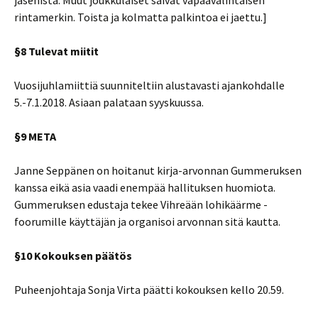
jäsenistä. Muut joukkulaiset saivat vapaavalintaisen
rintamerkin. Toista ja kolmatta palkintoa ei jaettu.]
§8 Tulevat miitit
Vuosijuhlamiittiä suunniteltiin alustavasti ajankohdalle
5.-7.1.2018. Asiaan palataan syyskuussa.
§9 META
Janne Seppänen on hoitanut kirja-arvonnan Gummeruksen
kanssa eikä asia vaadi enempää hallituksen huomiota.
Gummeruksen edustaja tekee Vihreään lohikäärme -
foorumille käyttäjän ja organisoi arvonnan sitä kautta.
§10 Kokouksen päätös
Puheenjohtaja Sonja Virta päätti kokouksen kello 20.59.