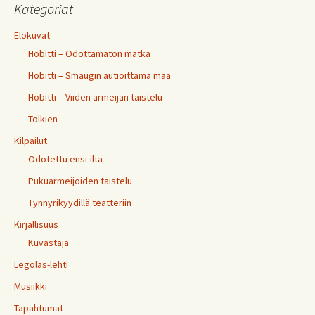
Kategoriat
Elokuvat
Hobitti – Odottamaton matka
Hobitti – Smaugin autioittama maa
Hobitti – Viiden armeijan taistelu
Tolkien
Kilpailut
Odotettu ensi-ilta
Pukuarmeijoiden taistelu
Tynnyrikyydillä teatteriin
Kirjallisuus
Kuvastaja
Legolas-lehti
Musiikki
Tapahtumat