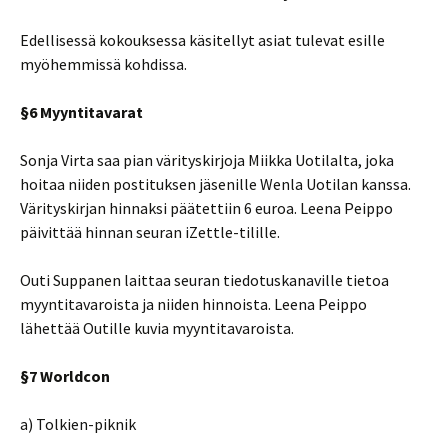
Edellisessä kokouksessa käsitellyt asiat tulevat esille
myöhemmissä kohdissa.
§6 Myyntitavarat
Sonja Virta saa pian värityskirjoja Miikka Uotilalta, joka
hoitaa niiden postituksen jäsenille Wenla Uotilan kanssa.
Värityskirjan hinnaksi päätettiin 6 euroa. Leena Peippo
päivittää hinnan seuran iZettle-tilille.
Outi Suppanen laittaa seuran tiedotuskanaville tietoa
myyntitavaroista ja niiden hinnoista. Leena Peippo
lähettää Outille kuvia myyntitavaroista.
§7 Worldcon
a) Tolkien-piknik