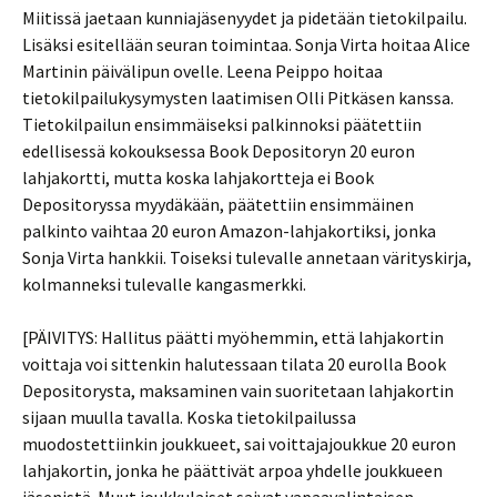
Miitissä jaetaan kunniajäsenyydet ja pidetään tietokilpailu.
Lisäksi esitellään seuran toimintaa. Sonja Virta hoitaa Alice
Martinin päivälipun ovelle. Leena Peippo hoitaa
tietokilpailukysymysten laatimisen Olli Pitkäsen kanssa.
Tietokilpailun ensimmäiseksi palkinnoksi päätettiin
edellisessä kokouksessa Book Depositoryn 20 euron
lahjakortti, mutta koska lahjakortteja ei Book
Depositoryssa myydäkään, päätettiin ensimmäinen
palkinto vaihtaa 20 euron Amazon-lahjakortiksi, jonka
Sonja Virta hankkii. Toiseksi tulevalle annetaan värityskirja,
kolmanneksi tulevalle kangasmerkki.
[PÄIVITYS: Hallitus päätti myöhemmin, että lahjakortin
voittaja voi sittenkin halutessaan tilata 20 eurolla Book
Depositorysta, maksaminen vain suoritetaan lahjakortin
sijaan muulla tavalla. Koska tietokilpailussa
muodostettiinkin joukkueet, sai voittajajoukkue 20 euron
lahjakortin, jonka he päättivät arpoa yhdelle joukkueen