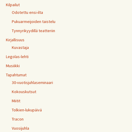
Kilpailut
Odotettu ensi-ilta
Pukuarmeijoiden taistelu
Tynnyrikyydillä teatteriin
Kirjallisuus
Kuvastaja
Legolas-lehti
Musiikki
Tapahtumat
30-vuotisjuhlaseminaari
Kokouskutsut
Miitit
Tolkien-lukupäivä
Tracon
Vuosijuhla