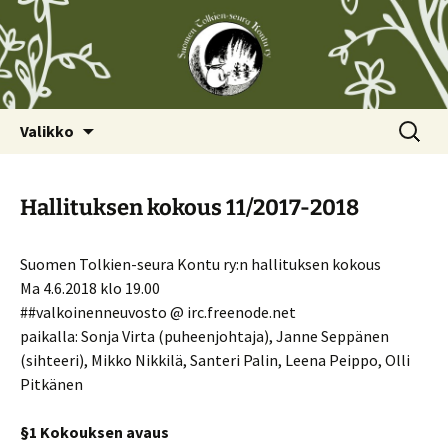
Siirry
Haku:
Valikko
sisältöön
Hallituksen kokous 11/2017-2018
Suomen Tolkien-seura Kontu ry:n hallituksen kokous
Ma 4.6.2018 klo 19.00
##valkoinenneuvosto @ irc.freenode.net
paikalla: Sonja Virta (puheenjohtaja), Janne Seppänen
(sihteeri), Mikko Nikkilä, Santeri Palin, Leena Peippo, Olli
Pitkänen
§1 Kokouksen avaus