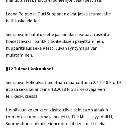
mahdollisesti, mutta ei puheenjohtajan pestissä.
Leena Peippo ja Outi Suppanen eivät jatka seuraavalle
hallituskaudelle.
Seuraavalle hallitukselle jää ainakin seuraavia asioita
hoidettavaksi: pankkitilioikeuksien päivittäminen,
hupparitilaus sekä Kersti Juvan syntymäpäivän
muistaminen.
§12 Tulevat kokoukset
Seuraavat kokoukset pidetään maanantaina 2.7.2018 klo 19
ircissä sekä lauantaina 4.8.2018 klo 12 Keravajärven
leirikeskuksessa.
Heinäkuun kokouksen käsiteltäviä asioita on ainakin
toimintasuunnitelma ja budjetti, The Miitti, syysmiitti,
Suomenlinna-piknik, Finnconin Tolkien-miitti sekä