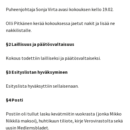
Puheenjohtaja Sonja Virta avasi kokouksen kello 19.02.
Olli Pitkänen kerää kokouksessa jaetut nakit ja lisää ne
nakkilistalle.
§2 Laillisuus ja päätösvaltaisuus
Kokous todettiin lailliseksi ja päätösvaltaiseksi.
§3 Esityslistan hyväksyminen
Esityslista hyväksyttiin sellaisenaan.
§4 Posti
Postiin oli tullut lasku kevätmiitin vuokrasta (jonka Mikko
Nikkilä maksoi), huhtikuun tiliote, kirje Verovirastolta sekä
uusin Medlemsbladet.