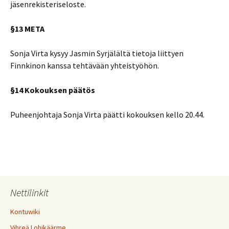
jäsenrekisteriseloste.
§13 META
Sonja Virta kysyy Jasmin Syrjälältä tietoja liittyen
Finnkinon kanssa tehtävään yhteistyöhön.
§14 Kokouksen päätös
Puheenjohtaja Sonja Virta päätti kokouksen kello 20.44.
Nettilinkit
Kontuwiki
Vihreä Lohikäärme