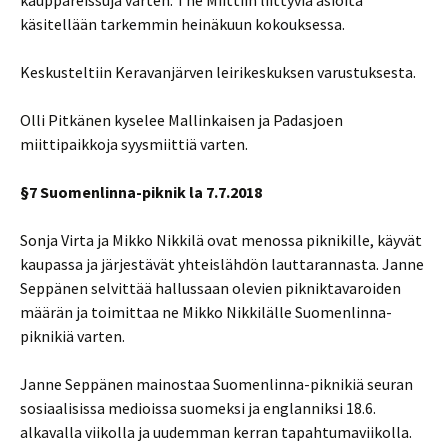
kauppareissuja varten. The Miittiin liittyviä asioita
käsitellään tarkemmin heinäkuun kokouksessa.
Keskusteltiin Keravanjärven leirikeskuksen varustuksesta.
Olli Pitkänen kyselee Mallinkaisen ja Padasjoen
miittipaikkoja syysmiittiä varten.
§7 Suomenlinna-piknik la 7.7.2018
Sonja Virta ja Mikko Nikkilä ovat menossa piknikille, käyvät
kaupassa ja järjestävät yhteislähdön lauttarannasta. Janne
Seppänen selvittää hallussaan olevien pikniktavaroiden
määrän ja toimittaa ne Mikko Nikkilälle Suomenlinna-
piknikiä varten.
Janne Seppänen mainostaa Suomenlinna-piknikiä seuran
sosiaalisissa medioissa suomeksi ja englanniksi 18.6.
alkavalla viikolla ja uudemman kerran tapahtumaviikolla.