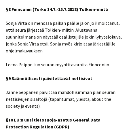
§8 Finnconin (Turku 14.7.-15.7.2018) Tolkien-miitti
Sonja Virta on menossa paikan päälle ja on jo ilmoittanut,
että seura järjestää Tolkien-miitin. Alustavana
suunnitelmana on näyttää osallistujille jokin lyhytelokuva,
jonka Sonja Virta etsii. Sonja myös kirjoittaa järjestäjille
ohjelmakuvauksen.
Leena Peippo tuo seuran myyntitavaroita Finnconiin.
§9 Säännöllisesti päivitettävät nettisivut
Janne Seppänen päivittää mahdollisimman pian seuran
nettisivujen sisältöjä (tapahtumat, yleistä, about the
society ja events).
§10 EU:n uusi tietosuoja-asetus General Data
Protection Regulation (GDPR)