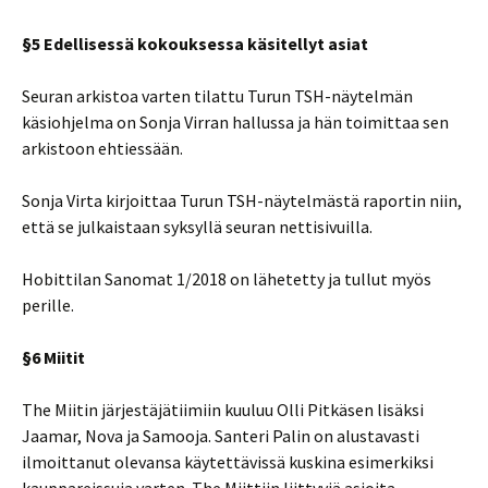
§5 Edellisessä kokouksessa käsitellyt asiat
Seuran arkistoa varten tilattu Turun TSH-näytelmän
käsiohjelma on Sonja Virran hallussa ja hän toimittaa sen
arkistoon ehtiessään.
Sonja Virta kirjoittaa Turun TSH-näytelmästä raportin niin,
että se julkaistaan syksyllä seuran nettisivuilla.
Hobittilan Sanomat 1/2018 on lähetetty ja tullut myös
perille.
§6 Miitit
The Miitin järjestäjätiimiin kuuluu Olli Pitkäsen lisäksi
Jaamar, Nova ja Samooja. Santeri Palin on alustavasti
ilmoittanut olevansa käytettävissä kuskina esimerkiksi