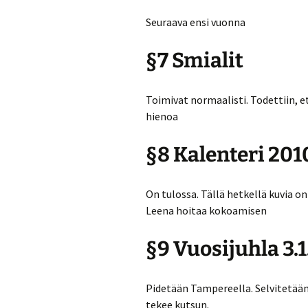
Seuraava ensi vuonna
§7 Smialit
Toimivat normaalisti. Todettiin, 
hienoa
§8 Kalenteri 201
On tulossa. Tällä hetkellä kuvia on
Leena hoitaa kokoamisen
§9 Vuosijuhla 3.
Pidetään Tampereella. Selvitetään 
tekee kutsun.