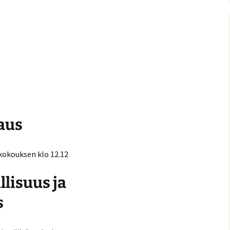
nitelma
umia
Suomen Tolkien-seuran
Ohjelma
30-vuotisjuhlaseminaari
Puhujat
Hyvä tietää
aus
 kokouksen klo 12.12
llisuus ja
s