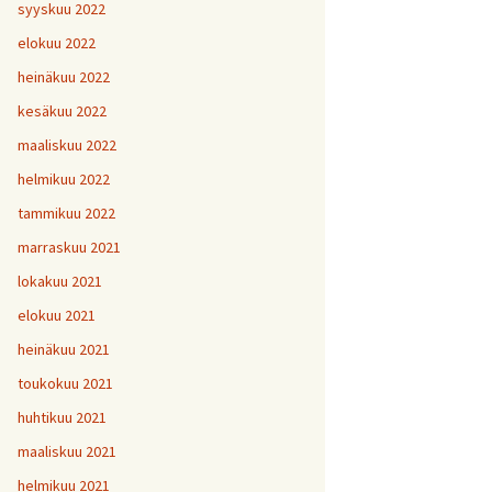
H
5
V
2
syyskuu 2022
1
H
H
H
1
9
8
V
elokuu 2022
H
Y
6
7
heinäkuu 2022
H
H
H
V
1
1
9
kesäkuu 2022
H
7
maaliskuu 2022
H
H
H
1
1
1
helmikuu 2022
V
tammikuu 2022
H
H
H
1
1
1
V
marraskuu 2021
lokakuu 2021
V
H
V
Y
1
elokuu 2021
heinäkuu 2021
V
toukokuu 2021
H
1
huhtikuu 2021
maaliskuu 2021
helmikuu 2021