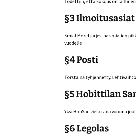
Todettiin, että kokous on laillinen
§3 Ilmoitusasiat
Smial Morel järjestää smialien pik
vuodelle
§4 Posti
Torstaina tyhjennetty. Lehtivaihto
§5 Hobittilan S
Yksi HobSan vielä tänä vuonna jou
§6 Legolas