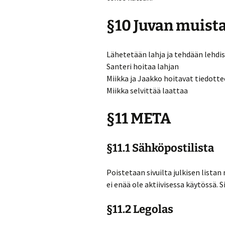
§10 Juvan muis
Lähetetään lahja ja tehdään lehdi
Santeri hoitaa lahjan
Miikka ja Jaakko hoitavat tiedott
Miikka selvittää laattaa
§11 META
§11.1 Sähköpostilista
Poistetaan sivuilta julkisen listan
ei enää ole aktiivisessa käytössä. 
§11.2 Legolas