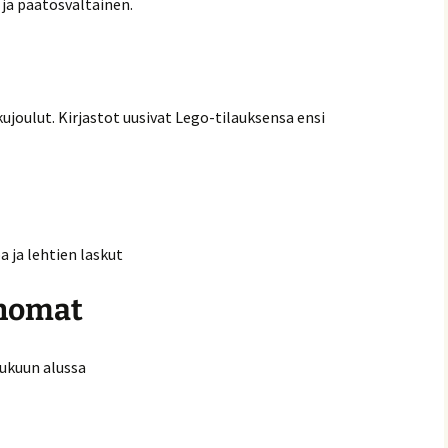
 ja päätösvaltainen.
kujoulut. Kirjastot uusivat Lego-tilauksensa ensi
a ja lehtien laskut
anomat
lukuun alussa