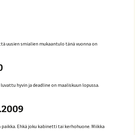
että uusien smialien mukaantulo tänä vuonna on
0
 luvattu hyvin ja deadline on maaliskuun lopussa.
1.2009
paikka. Ehkä joku kabinetti tai kerhohuone. Miikka