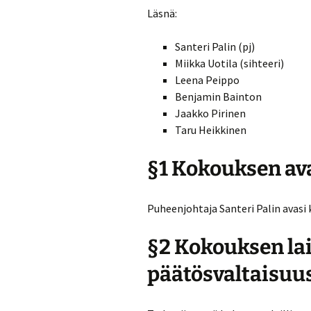
Läsnä:
Turvallisuussuun
Santeri Palin (pj)
Menneitä tapaht
Miikka Uotila (sihteeri)
Leena Peippo
Benjamin Bainton
Jaakko Pirinen
Taru Heikkinen
§1 Kokouksen av
Puheenjohtaja Santeri Palin avasi
§2 Kokouksen lai
päätösvaltaisuu