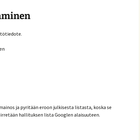
taminen
stötiedote.
een
 mainos ja pyritään eroon julkisesta listasta, koska se
Siirretään hallituksen lista Googlen alaisuuteen.