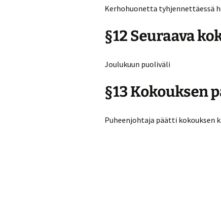
Kerhohuonetta tyhjennettäessä he
§12 Seuraava ko
Joulukuun puoliväli
§13 Kokouksen p
Puheenjohtaja päätti kokouksen kl