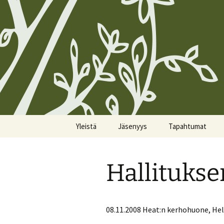
Siirry
Yleistä
Jäsenyys
Tapahtumat
sisältöön
Koirien Silmarillion, The
Kunniajäsenet
Kalenteri
Canine Silmarillion
Hallituks
Liittyminen
Miittiohjeet
Yhdistyksen säännöt
Yhteystietojen
Miittisäännöt
Yhteystiedot
päivittäminen
08.11.2008 Heat:n kerhohuone, Hel
Tulevat miitit
Tietosuojakäytännöt