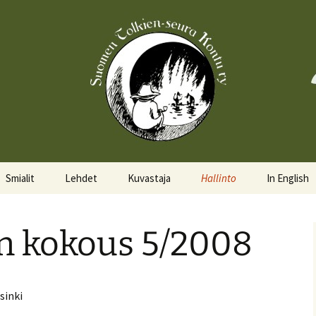
Smialit
Lehdet
Kuvastaja
Hallinto
In English
Aktiivisia smialeita
Hobittilan Sanomat
Hallitus
About the 
en kokous 5/2008
Smialkilpailu
Legolas
Hallituskalenteri
Events
Lomakkeet
sinki
Pöytäkirjat