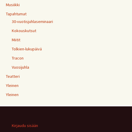
Musiikki
Tapahtumat
30-vuotisjuhlaseminaari
Kokouskutsut
Miitit
Tolkien-lukupäivä
Tracon
Vuosijuhla
Teatteri
Yleinen
Yleinen
Kirjaudu sisään