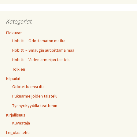
Kategoriat
Elokuvat
Hobitti – Odottamaton matka
Hobitti – Smaugin autioittama maa
Hobitti – Viiden armeijan taistelu
Tolkien
Kilpailut
Odotettu ensi-ilta
Pukuarmeijoiden taistelu
Tynnyrikyydillä teatteriin
Kirjallisuus
Kuvastaja
Legolas-lehti