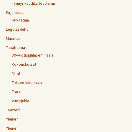
Tynnyrikyydillä teatteriin
Kirjallisuus
Kuvastaja
Legolas-lehti
Musiikki
Tapahtumat
30-vuotisjuhlaseminaari
Kokouskutsut
Miitit
Tolkien-lukupäivä
Tracon
Vuosijuhla
Teatteri
Yleinen
Yleinen