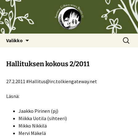
Siirry
Haku:
Valikko
sisältöön
Hallituksen kokous 2/2011
27.2.2011 #Hallitus@irc.tolkiengateway.net
Läsnä:
Jaakko Pirinen (pj)
Miikka Uotila (sihteeri)
Mikko Nikkilä
Mervi Mäkelä