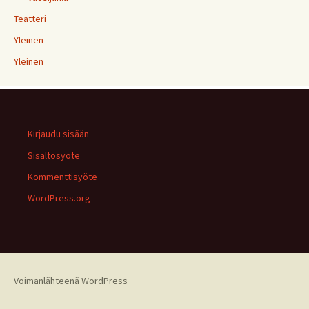
Teatteri
Yleinen
Yleinen
Kirjaudu sisään
Sisältösyöte
Kommenttisyöte
WordPress.org
Voimanlähteenä WordPress