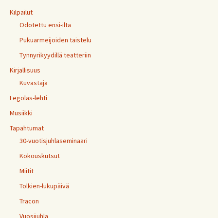
Kilpailut
Odotettu ensi-ilta
Pukuarmeijoiden taistelu
Tynnyrikyydillä teatteriin
Kirjallisuus
Kuvastaja
Legolas-lehti
Musiikki
Tapahtumat
30-vuotisjuhlaseminaari
Kokouskutsut
Miitit
Tolkien-lukupäivä
Tracon
Vuosijuhla