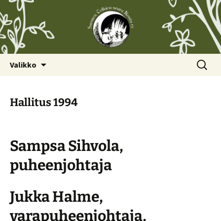
Siirry
Haku:
Valikko
sisältöön
Hallitus 1994
Sampsa Sihvola,
puheenjohtaja
Jukka Halme,
varapuheenjohtaja,