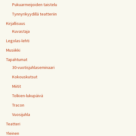
Pukuarmeijoiden taistelu
Tynnyrikyydillä teatteriin
Kirjallisuus
Kuvastaja
Legolas-lehti
Musiikki
Tapahtumat
30-vuotisjuhlaseminaari
Kokouskutsut
Miitit
Tolkien-lukupäivä
Tracon
Vuosijuhla
Teatteri
Yleinen