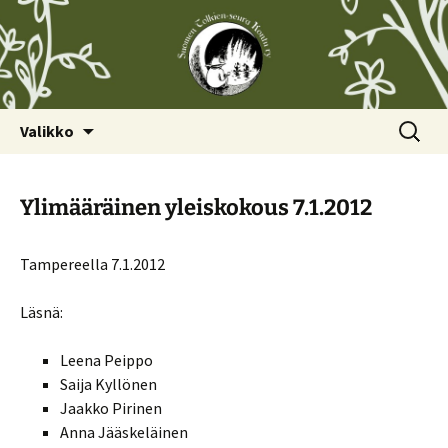
Siirry
Haku:
Valikko
sisältöön
Ylimääräinen yleiskokous 7.1.2012
Tampereella 7.1.2012
Läsnä:
Leena Peippo
Saija Kyllönen
Jaakko Pirinen
Anna Jääskeläinen