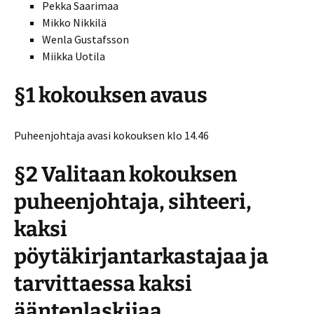
Pekka Saarimaa
Mikko Nikkilä
Wenla Gustafsson
Miikka Uotila
§1 kokouksen avaus
Puheenjohtaja avasi kokouksen klo 14.46
§2 Valitaan kokouksen
puheenjohtaja, sihteeri,
kaksi
pöytäkirjantarkastajaa ja
tarvittaessa kaksi
ääntenlaskijaa