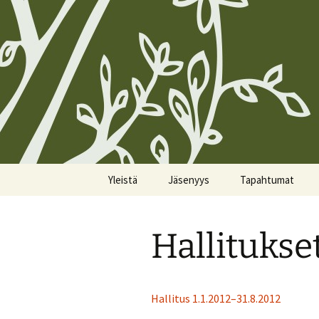
Siirry
Yleistä
Jäsenyys
Tapahtumat
sisältöön
Koirien Silmarillion, The
Kunniajäsenet
Kalenteri
Canine Silmarillion
Hallitukse
Liittyminen
Miittiohjeet
Yhdistyksen säännöt
Yhteystietojen
Miittisäännöt
Yhteystiedot
päivittäminen
Hallitus 1.1.2012–31.8.2012
Tulevat miitit
Tietosuojakäytännöt