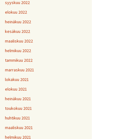
H
5
V
2
syyskuu 2022
1
H
H
H
1
9
8
V
elokuu 2022
H
Y
6
7
heinäkuu 2022
H
H
H
V
1
1
9
kesäkuu 2022
H
7
maaliskuu 2022
H
H
H
1
1
1
helmikuu 2022
V
tammikuu 2022
H
H
H
1
1
1
V
marraskuu 2021
lokakuu 2021
V
H
V
Y
1
elokuu 2021
heinäkuu 2021
V
toukokuu 2021
H
1
huhtikuu 2021
maaliskuu 2021
helmikuu 2021