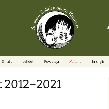
Smialit
Lehdet
Kuvastaja
Hallinto
In English
Aktiivisia smialeita
Hobittilan Sanomat
Hallitus
About the 
t 2012–2021
Smialkilpailu
Legolas
Hallituskalenteri
Events
Lomakkeet
Pöytäkirjat