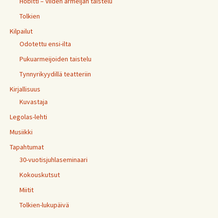
Hobitti – Viiden armeijan taistelu
Tolkien
Kilpailut
Odotettu ensi-ilta
Pukuarmeijoiden taistelu
Tynnyrikyydillä teatteriin
Kirjallisuus
Kuvastaja
Legolas-lehti
Musiikki
Tapahtumat
30-vuotisjuhlaseminaari
Kokouskutsut
Miitit
Tolkien-lukupäivä