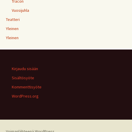
Tracon
Vuosijuhla
Teatteri
Yleinen
Yleinen
Kirjaudu sisään
Sisältösyöte
Kommenttisyöte
WordPress.org
Voimanlähteenä WordPress