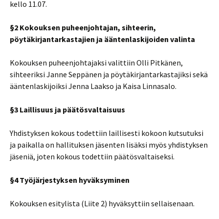
kello 11.07.
§2 Kokouksen puheenjohtajan, sihteerin,
pöytäkirjantarkastajien ja ääntenlaskijoiden valinta
Kokouksen puheenjohtajaksi valittiin Olli Pitkänen,
sihteeriksi Janne Seppänen ja pöytäkirjantarkastajiksi sekä
ääntenlaskijoiksi Jenna Laakso ja Kaisa Linnasalo.
§3 Laillisuus ja päätösvaltaisuus
Yhdistyksen kokous todettiin laillisesti kokoon kutsutuksi
ja paikalla on hallituksen jäsenten lisäksi myös yhdistyksen
jäseniä, joten kokous todettiin päätösvaltaiseksi.
§4 Työjärjestyksen hyväksyminen
Kokouksen esitylista (Liite 2) hyväksyttiin sellaisenaan.