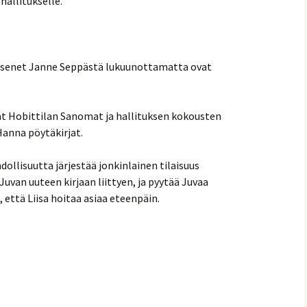
hallitukselle.
ajäsenet Janne Seppästä lukuunottamatta ovat
vat Hobittilan Sanomat ja hallituksen kokousten
 Hanna pöytäkirjat.
dollisuutta järjestää jonkinlainen tilaisuus
Juvan uuteen kirjaan liittyen, ja pyytää Juvaa
 että Liisa hoitaa asiaa eteenpäin.