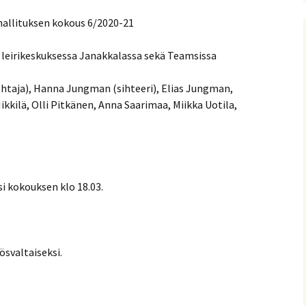
nitelma
hallituksen kokous 6/2020-21
umia
Suomen Tolkien-seuran
Ohjelma
n leirikeskuksessa Janakkalassa sekä Teamsissa
30-vuotisjuhlaseminaari
Puhujat
ohtaja), Hanna Jungman (sihteeri), Elias Jungman,
ikkilä, Olli Pitkänen, Anna Saarimaa, Miikka Uotila,
Hyvä tietää
i kokouksen klo 18.03.
ösvaltaiseksi.