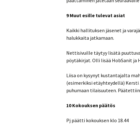
päättäminen jätetään seuraavalle 
9 Muut esille tulevat asiat
Kaikki hallituksen jäsenet ja var
halukkaita jatkamaan.
Nettisivuille täytyy lisätä puuttu
pöytäkirjat. Olli lisää HobSanit ja
Liisa on kysynyt kustantajalta mah
(esimerkiksi etäyhteydellä) Kersti 
puhumaan tilaisuuteen. Päätettiin,
10 Kokouksen päätös
Pj päätti kokouksen klo 18.44