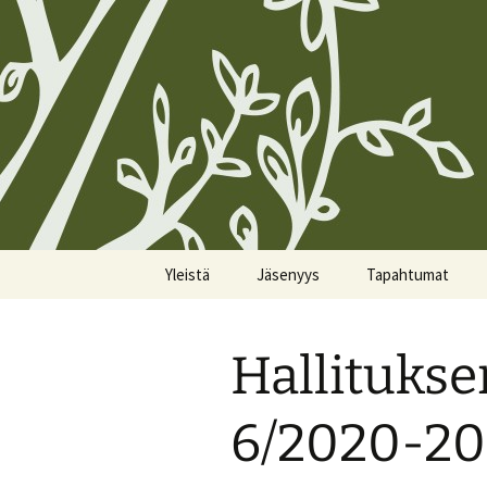
Siirry
Yleistä
Jäsenyys
Tapahtumat
sisältöön
Koirien Silmarillion, The
Kunniajäsenet
Kalenteri
Canine Silmarillion
Hallituks
Liittyminen
Miittiohjeet
Yhdistyksen säännöt
Yhteystietojen
Miittisäännöt
6/2020-20
Yhteystiedot
päivittäminen
Tulevat miitit
Tietosuojakäytännöt