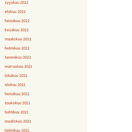
H
5
V
2
syyskuu 2022
1
H
H
H
1
9
8
V
elokuu 2022
H
Y
6
7
heinäkuu 2022
H
H
H
V
1
1
9
kesäkuu 2022
H
7
maaliskuu 2022
H
H
H
1
1
1
helmikuu 2022
V
tammikuu 2022
H
H
H
1
1
1
V
marraskuu 2021
lokakuu 2021
V
H
V
Y
1
elokuu 2021
heinäkuu 2021
V
toukokuu 2021
H
1
huhtikuu 2021
maaliskuu 2021
helmikuu 2021