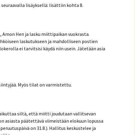
seuraavalla lisäyksellä: lisättiin kohta 8.
e, Amon Hen ja lasku miittipaikan vuokrasta.
ähköiseen laskutukseen ja mahdolliseen postien
okerolla ei tarvitsisi käydä niin usein. Jätetään asia
intyjää. Myös tilat on varmistettu.
vaikuttaa siltä, että miitti joudutaan vallitsevan
n asiasta päätettävä viimeistään elokuun lopussa
peruutuspäivä on 31.8.). Hallitus keskustelee ja