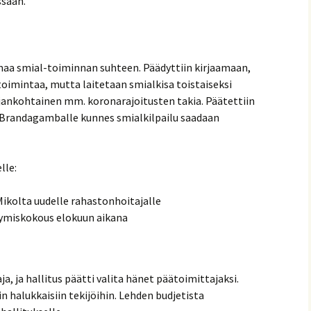
sään.
aa smial-toiminnan suhteen. Päädyttiin kirjaamaan,
toimintaa, mutta laitetaan smialkisa toistaiseksi
e ajankohtainen mm. koronarajoitusten takia. Päätettiin
l Brandagamballe kunnes smialkilpailu saadaan
lle:
 Mikolta uudelle rahastonhoitajalle
tymiskokous elokuun aikana
a, ja hallitus päätti valita hänet päätoimittajaksi.
n halukkaisiin tekijöihin. Lehden budjetista