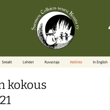
Smialit
Lehdet
Kuvastaja
Hallinto
In English
Aktiivisia smialeita
Hobittilan Sanomat
Hallitus
About the 
en kokous
Smialkilpailu
Legolas
Hallituskalenteri
Events
Lomakkeet
21
Pöytäkirjat