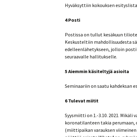
Hyväksyttiin kokouksen esityslista 
4 Posti
Postissa on tullut kesäkuun tiliot
Keskusteltiin mahdollisuudesta s
edelleenlähetykseen, jolloin postil
seuraavalle hallitukselle.
5 Aiemmin käsiteltyjä asioita
Seminaariin on saatu kahdeksan esi
6 Tulevat miitit
Syysmiitti on 1.-3.10. 2021. Mikäli 
koronatilanteen takia perumaan, o
(miittipaikan varauksen viimeinen 