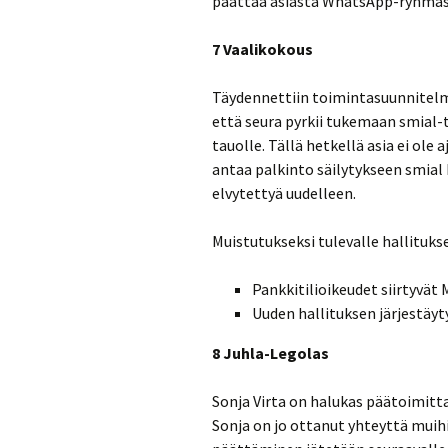
päättää asiasta WhatsApp-ryhmäs
7 Vaalikokous
Täydennettiin toimintasuunnitelm
että seura pyrkii tukemaan smial-
tauolle. Tällä hetkellä asia ei ol
antaa palkinto säilytykseen smia
elvytettyä uudelleen.
Muistutukseksi tulevalle hallitukse
Pankkitilioikeudet siirtyvät
Uuden hallituksen järjestäy
8 Juhla-Legolas
Sonja Virta on halukas päätoimittaj
Sonja on jo ottanut yhteyttä muihi