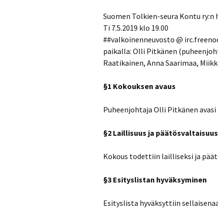
Turvallisuussuun
Suomen Tolkien-seura Kontu ry:n 
Ti 7.5.2019 klo 19.00
Menneitä tapaht
##valkoinenneuvosto @ irc.freeno
paikalla: Olli Pitkänen (puheenjoh
Raatikainen, Anna Saarimaa, Miikka
§1 Kokouksen avaus
Puheenjohtaja Olli Pitkänen avasi 
§2 Laillisuus ja päätösvaltaisuus
Kokous todettiin lailliseksi ja päät
§3 Esityslistan hyväksyminen
Esityslista hyväksyttiin sellaisena