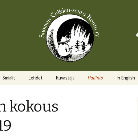
Smialit
Lehdet
Kuvastaja
Hallinto
In English
Aktiivisia smialeita
Hobittilan Sanomat
Hallitus
About the 
en kokous
Smialkilpailu
Legolas
Hallituskalenteri
Events
Lomakkeet
19
Pöytäkirjat