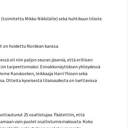
u (toimitettu Mikko Nikkilälle) sekä huhtikuun tiliote.
iat on hoidettu Nordean kanssa.
ä oli niin paljon seuran jäseniä, että erillisen
tiin tarpeettomaksi. Ennakkonäytöksen yhteydessä
 Dome Karukosken, leikkaaja Harri Ylösen sekä
sa. Otteita kyseisestä tilaisuudesta on luettavissa
ottautunut 25 osallistujaa. Päätettiin, että
ksamaan vain puolet osallistumismaksusta. Koko