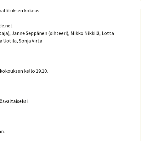
nitelma
hallituksen kokous
umia
Suomen Tolkien-seuran
Ohjelma
de.net
30-vuotisjuhlaseminaari
taja), Janne Seppänen (sihteeri), Mikko Nikkilä, Lotta
Puhujat
 Uotila, Sonja Virta
Hyvä tietää
kokouksen kello 19.10.
ösvaltaiseksi.
an.