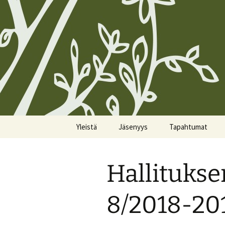
Siirry
Yleistä
Jäsenyys
Tapahtumat
sisältöön
Koirien Silmarillion, The
Kunniajäsenet
Kalenteri
Canine Silmarillion
Hallituks
Liittyminen
Miittiohjeet
Yhdistyksen säännöt
Yhteystietojen
Miittisäännöt
8/2018-20
Yhteystiedot
päivittäminen
Tulevat miitit
Tietosuojakäytännöt