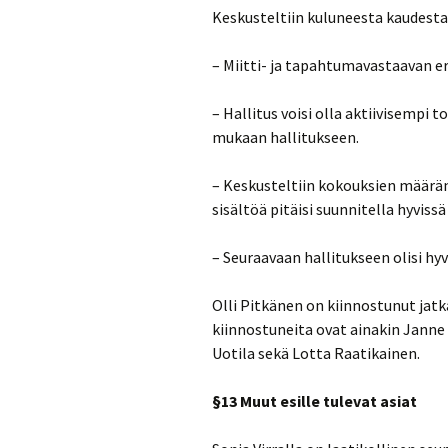
Keskusteltiin kuluneesta kaudesta.
– Miitti- ja tapahtumavastaavan eri
– Hallitus voisi olla aktiivisempi t
mukaan hallitukseen.
– Keskusteltiin kokouksien määrä
sisältöä pitäisi suunnitella hyviss
– Seuraavaan hallitukseen olisi hyv
Olli Pitkänen on kiinnostunut ja
kiinnostuneita ovat ainakin Janne
Uotila sekä Lotta Raatikainen.
§13 Muut esille tulevat asiat