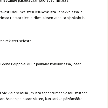
ärjestäjille palautetaan puolet summasta.
tavasti Mallinkaisten leirikeskusta Janakkalassa ja
imaa tiedustelee leirikeskuksen vapaita ajankohtia.
an rekisteriseloste.
Leena Peippo ei ollut paikalla kokouksessa, joten
 ole vielä selvillä., mutta tapahtumaan osallistutaan
an. Asiaan palataan sitten, kun tarkka päivämäärä