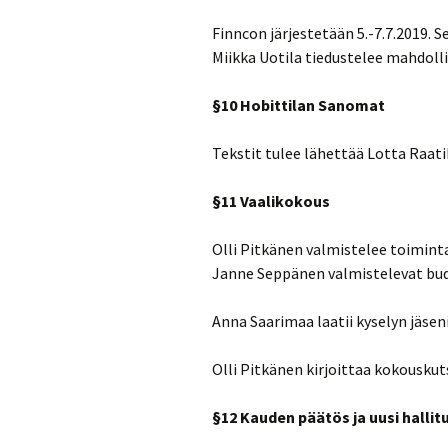
Finncon järjestetään 5.-7.7.2019. 
Miikka Uotila tiedustelee mahdoll
§10 Hobittilan Sanomat
Tekstit tulee lähettää Lotta Raati
§11 Vaalikokous
Olli Pitkänen valmistelee toimint
Janne Seppänen valmistelevat bud
Anna Saarimaa laatii kyselyn jäseni
Olli Pitkänen kirjoittaa kokouskut
§12 Kauden päätös ja uusi hallit