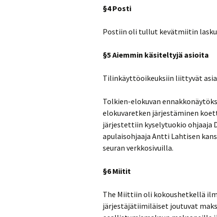
§4 Posti
Postiin oli tullut kevätmiitin lask
§5 Aiemmin käsiteltyjä asioita
Tilinkäyttöoikeuksiin liittyvät as
Tolkien-elokuvan ennakkonäytöksess
elokuvaretken järjestäminen koet
järjestettiin kyselytuokio ohjaaja
apulaisohjaaja Antti Lahtisen kans
seuran verkkosivuilla.
§6 Miitit
The Miittiin oli kokoushetkellä ilm
järjestäjätiimiläiset joutuvat ma