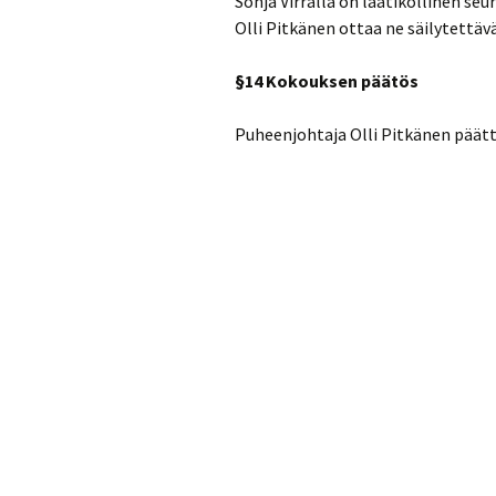
Sonja Virralla on laatikollinen seu
Olli Pitkänen ottaa ne säilytettäv
§14 Kokouksen päätös
Puheenjohtaja Olli Pitkänen päätt