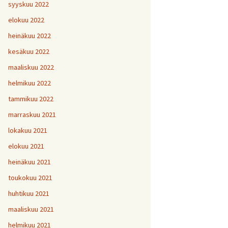
H
5
V
2
syyskuu 2022
1
H
H
H
1
9
8
V
elokuu 2022
H
Y
6
7
heinäkuu 2022
H
H
H
V
1
1
9
kesäkuu 2022
H
7
maaliskuu 2022
H
H
H
1
1
1
helmikuu 2022
V
tammikuu 2022
H
H
H
1
1
1
V
marraskuu 2021
lokakuu 2021
V
H
V
Y
1
elokuu 2021
heinäkuu 2021
V
toukokuu 2021
H
1
huhtikuu 2021
maaliskuu 2021
helmikuu 2021