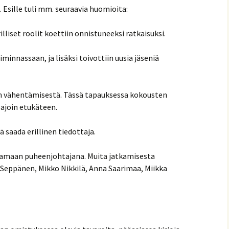
 Esille tuli mm. seuraavia huomioita:
lliset roolit koettiin onnistuneeksi ratkaisuksi.
oiminnassaan, ja lisäksi toivottiin uusia jäseniä
n vähentämisestä. Tässä tapauksessa kokousten
ä ajoin etukäteen.
ä saada erillinen tiedottaja.
tkamaan puheenjohtajana. Muita jatkamisesta
 Seppänen, Mikko Nikkilä, Anna Saarimaa, Miikka