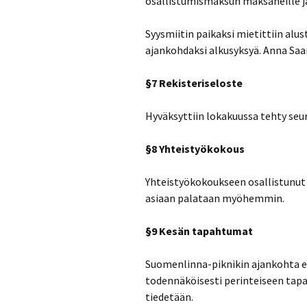
osallistumismaksun maksaneille j
Syysmiitin paikaksi mietittiin alus
ajankohdaksi alkusyksyä. Anna Saar
§7 Rekisteriseloste
Hyväksyttiin lokakuussa tehty seur
§8 Yhteistyökokous
Yhteistyökokoukseen osallistunut 
asiaan palataan myöhemmin.
§9 Kesän tapahtumat
Suomenlinna-piknikin ajankohta ei
todennäköisesti perinteiseen tapa
tiedetään.