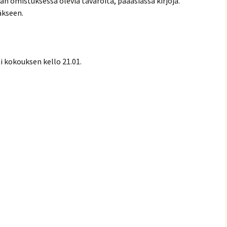
ran omistuksessa olevia tavaroita, pääasiassa kirjoja.
äkseen.
i kokouksen kello 21.01.