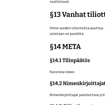
osallistuvat.
§13 Vanhat tiliot
Viime vuoden tiliotteitta puuttuu. 
ostetaan ne pankilta.
§14 META
§14.1 Tilinpäätös
Karoliina tekee.
§14.2 Nimenkirjoittaja
Nimenkirjoittajat päivitettävä yrit