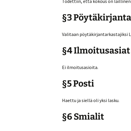
Todettiin, että kokous on laillinen
§3 Pöytäkirjanta
Valitaan pöytäkirjantarkastajiksi 
§4 Ilmoitusasiat
Ei ilmoitusasioita.
§5 Posti
Haettu ja siellä oli yksi lasku.
§6 Smialit