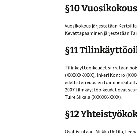
§10 Vuosikokous
Vuosikokous järjestetään Kertsillä 
Kevättapaaminen järjestetään Ta
§11 Tilinkäyttöo
Tilinkäyttöoikeudet siirretään poi
(XXXXXX-XXXX), Inkeri Kontro (XXX
edellisten vuosien toimihenkilöilt
2007 tilinkäyttöoikeudet ovat seur
Tuire Siikala (XXXXXX-XXXX).
§12 Yhteistyöko
Osallistutaan. Miikka Uotila, Leen