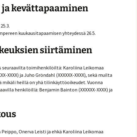
 ja kevättapaaminen
25.3.
mpereen kuukausitapaamisen yhteydessä 26.5.
ikeuksien siirtäminen
s seuraavilta toimihenkilöiltä: Karoliina Leikomaa
XXX-XXXX) ja Juho Gröndahl (XXXXXX-XXXX), sekä muilta
ä mikäli heillä on yhä tilinkäyttöoikeudet. Vuonna
aavilla henkilöillä: Benjamin Bainton (XXXXXX-XXXX) ja
kous
a Peippo, Onerva Leisti ja ehkä Karoliina Leikomaa