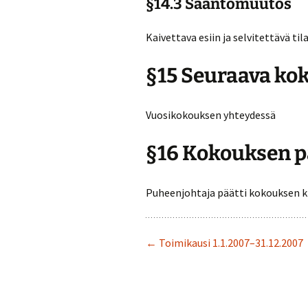
§14.3 Sääntömuutos
Kaivettava esiin ja selvitettävä til
§15 Seuraava ko
Vuosikokouksen yhteydessä
§16 Kokouksen p
Puheenjohtaja päätti kokouksen kl
← Toimikausi 1.1.2007–31.12.2007