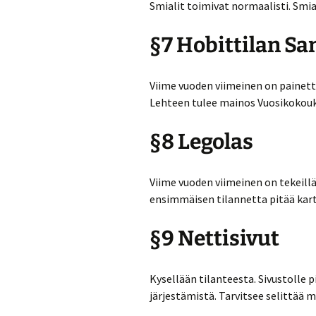
Smialit toimivat normaalisti. Smial
§7 Hobittilan S
Viime vuoden viimeinen on painet
Lehteen tulee mainos Vuosikokouks
§8 Legolas
Viime vuoden viimeinen on tekeill
ensimmäisen tilannetta pitää kart
§9 Nettisivut
Kysellään tilanteesta. Sivustolle p
järjestämistä. Tarvitsee selittää m