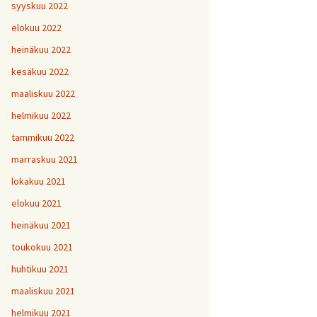
H
5
V
2
syyskuu 2022
1
H
H
H
1
9
8
V
elokuu 2022
H
Y
6
7
heinäkuu 2022
H
H
H
V
1
1
9
kesäkuu 2022
H
7
maaliskuu 2022
H
H
H
1
1
1
helmikuu 2022
V
tammikuu 2022
H
H
H
1
1
1
V
marraskuu 2021
lokakuu 2021
V
H
V
Y
1
elokuu 2021
heinäkuu 2021
V
toukokuu 2021
H
1
huhtikuu 2021
maaliskuu 2021
helmikuu 2021