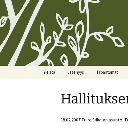
Siirry
Yleistä
Jäsenyys
Tapahtumat
sisältöön
Koirien Silmarillion, The
Kunniajäsenet
Kalenteri
Canine Silmarillion
Hallitukse
Liittyminen
Miittiohjeet
Yhdistyksen säännöt
Yhteystietojen
Miittisäännöt
Yhteystiedot
päivittäminen
18.02.2007 Tuire Siikalan asunto,
Tulevat miitit
Tietosuojakäytännöt