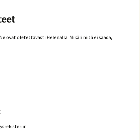
teet
Ne ovat oletettavasti Helenalla. Mikäli niitä ei saada,
t
ysrekisteriin.