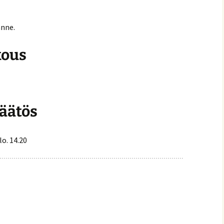
anne.
kous
äätös
o. 14.20