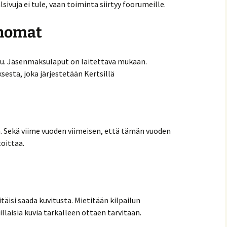
sivuja ei tule, vaan toiminta siirtyy foorumeille.
anomat
tu. Jäsenmaksulaput on laitettava mukaan.
esta, joka järjestetään Kertsillä
ä. Sekä viime vuoden viimeisen, että tämän vuoden
oittaa.
itäisi saada kuvitusta. Mietitään kilpailun
illaisia kuvia tarkalleen ottaen tarvitaan.