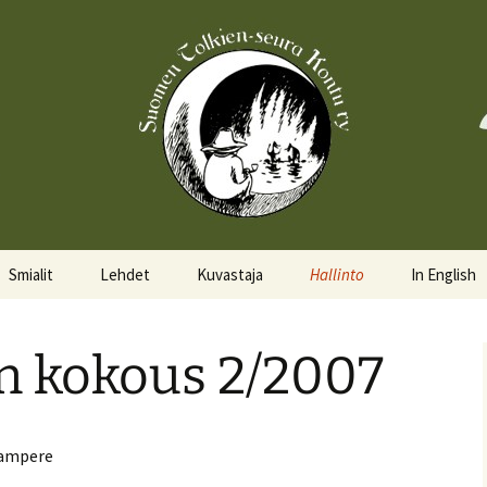
Smialit
Lehdet
Kuvastaja
Hallinto
In English
Aktiivisia smialeita
Hobittilan Sanomat
Hallitus
About the 
n kokous 2/2007
Smialkilpailu
Legolas
Hallituskalenteri
Events
Lomakkeet
 Tampere
Pöytäkirjat