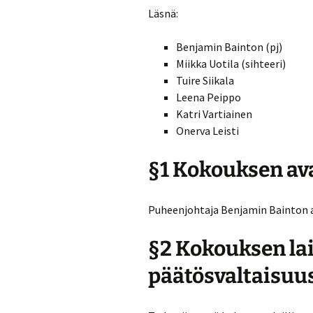
Läsnä:
Turvallisuussuun
Benjamin Bainton (pj)
Menneitä tapaht
Miikka Uotila (sihteeri)
Tuire Siikala
Leena Peippo
Katri Vartiainen
Onerva Leisti
§1 Kokouksen av
Puheenjohtaja Benjamin Bainton a
§2 Kokouksen lai
päätösvaltaisuu