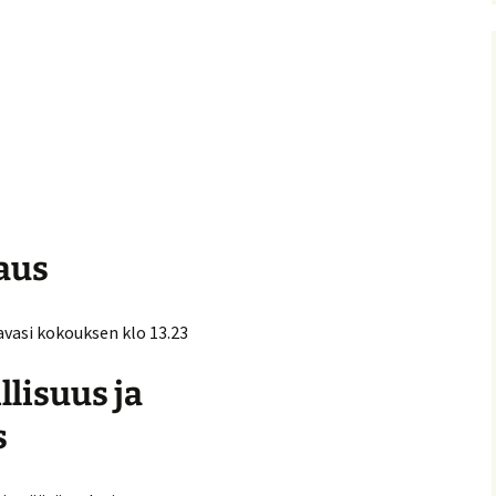
nitelma
umia
Suomen Tolkien-seuran
Ohjelma
30-vuotisjuhlaseminaari
Puhujat
Hyvä tietää
aus
vasi kokouksen klo 13.23
llisuus ja
s