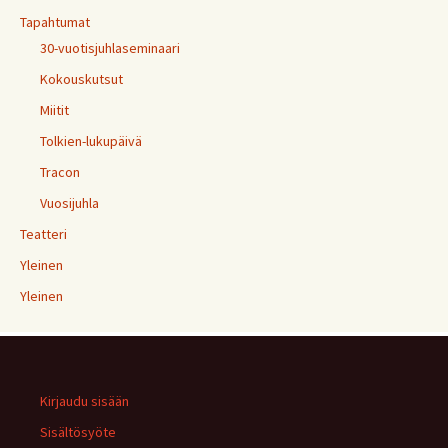
Tapahtumat
30-vuotisjuhlaseminaari
Kokouskutsut
Miitit
Tolkien-lukupäivä
Tracon
Vuosijuhla
Teatteri
Yleinen
Yleinen
Kirjaudu sisään
Sisältösyöte