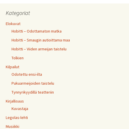
Kategoriat
Elokuvat
Hobitti – Odottamaton matka
Hobitti – Smaugin autioittama maa
Hobitti – Viiden armeijan taistelu
Tolkien
Kilpailut
Odotettu ensi-ilta
Pukuarmeijoiden taistelu
Tynnyrikyydillä teatteriin
Kirjallisuus
Kuvastaja
Legolas-lehti
Musiikki