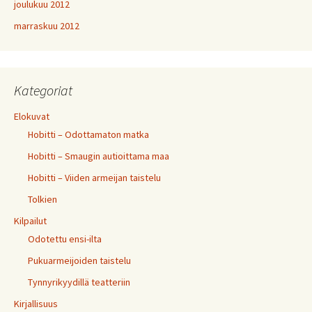
joulukuu 2012
marraskuu 2012
Kategoriat
Elokuvat
Hobitti – Odottamaton matka
Hobitti – Smaugin autioittama maa
Hobitti – Viiden armeijan taistelu
Tolkien
Kilpailut
Odotettu ensi-ilta
Pukuarmeijoiden taistelu
Tynnyrikyydillä teatteriin
Kirjallisuus