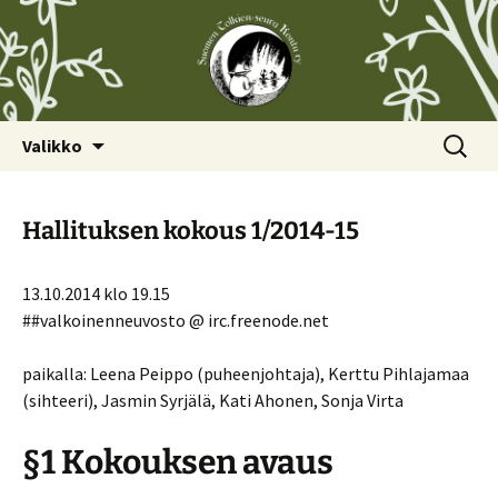
Siirry
Haku:
Valikko
sisältöön
Hallituksen kokous 1/2014-15
13.10.2014 klo 19.15
##valkoinenneuvosto @ irc.freenode.net
paikalla: Leena Peippo (puheenjohtaja), Kerttu Pihlajamaa
(sihteeri), Jasmin Syrjälä, Kati Ahonen, Sonja Virta
§1 Kokouksen avaus