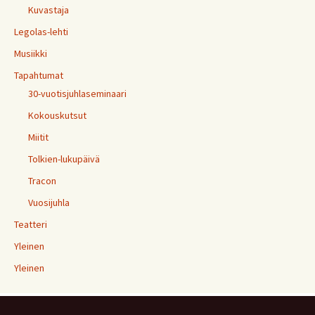
Kuvastaja
Legolas-lehti
Musiikki
Tapahtumat
30-vuotisjuhlaseminaari
Kokouskutsut
Miitit
Tolkien-lukupäivä
Tracon
Vuosijuhla
Teatteri
Yleinen
Yleinen