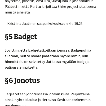
näytelmä, jonotus, ensi-ilta, vuosijuhla ja jäsenmaksut.
Päätettiin että Kerttu kirjoittaa Shire projectista, Leena
muista aiheista.
– Kristiina Jaatinen saapui kokoukseen klo 19.25.
§5 Badget
Sovittiin, että badgetalkoillaan jonossa. Badgepohjia
tilataan, mutta määrä päätetään myöhemmin, kun
hinnoittelu on selvitetty. Jatkossa myydään badgeja
paljousalennuksella.
§6 Jonotus
Järjestetään jonotuksessa jotakin kivaa. Perjantaina
ainakin yhteislaulua ja tietovisa. Sovitaan tarkemmin
myöhemmin.