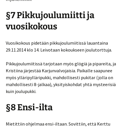
§7 Pikkujoulumiitti ja
vuosikokous
Vuosikokous pidetään pikkujoulumiitissä lauantaina
29.11.2014 klo 14. Leivotaan kokoukseen joulutorttuja.
Pikkujoulumiitissä tarjotaan myös glögiä ja pipareita, ja
Kristiina järjestää Karjunvalvojaisia. Paikalle saapunee
myös ylläripylläripukki, mahdollisesti pukitar (jolla on
mahdollisesti 8-jalkaa), yksityiskohdat yhtä mysteerisiä
kuin joulupukki.
§8 Ensi-ilta
Mietittiin ohjelmaa ensi-iltaan. Sovittiin, että Kerttu