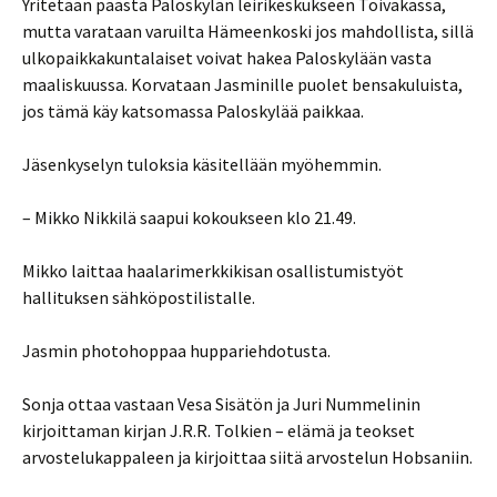
Yritetään päästä Paloskylän leirikeskukseen Toivakassa,
mutta varataan varuilta Hämeenkoski jos mahdollista, sillä
ulkopaikkakuntalaiset voivat hakea Paloskylään vasta
maaliskuussa. Korvataan Jasminille puolet bensakuluista,
jos tämä käy katsomassa Paloskylää paikkaa.
Jäsenkyselyn tuloksia käsitellään myöhemmin.
– Mikko Nikkilä saapui kokoukseen klo 21.49.
Mikko laittaa haalarimerkkikisan osallistumistyöt
hallituksen sähköpostilistalle.
Jasmin photohoppaa huppariehdotusta.
Sonja ottaa vastaan Vesa Sisätön ja Juri Nummelinin
kirjoittaman kirjan J.R.R. Tolkien – elämä ja teokset
arvostelukappaleen ja kirjoittaa siitä arvostelun Hobsaniin.