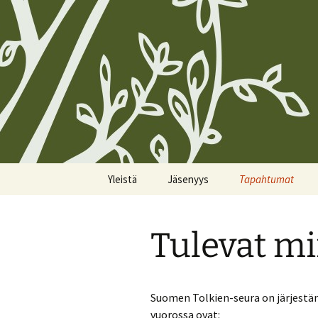
Siirry
Yleistä
Jäsenyys
Tapahtumat
sisältöön
Koirien Silmarillion, The
Kunniajäsenet
Kalenteri
Canine Silmarillion
Tulevat mii
Liittyminen
Miittiohjeet
Yhdistyksen säännöt
Yhteystietojen
Miittisäännöt
Yhteystiedot
päivittäminen
Suomen Tolkien-seura on järjestäny
Tulevat miitit
vuorossa ovat:
Tietosuojakäytännöt