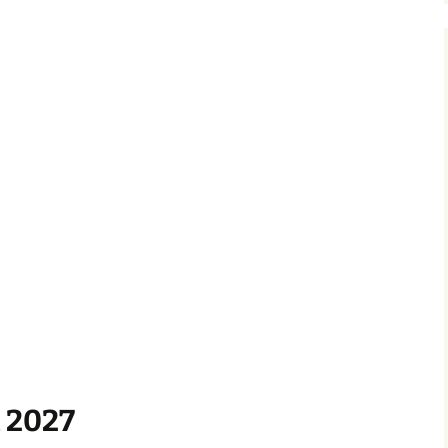
nitelma
umia
Suomen Tolkien-seuran
Ohjelma
30-vuotisjuhlaseminaari
Puhujat
Hyvä tietää
i 2027