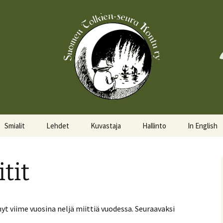
Smialit
Lehdet
Kuvastaja
Hallinto
In English
Aktiivisia smialeita
Hobittilan Sanomat
Hallitus
About the 
tit
Smialkilpailu
Legolas
Hallituskalenteri
Events
Lomakkeet
t viime vuosina neljä miittiä vuodessa. Seuraavaksi
Pöytäkirjat