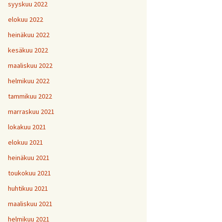
H
5
V
2
syyskuu 2022
1
H
H
H
1
9
8
V
elokuu 2022
H
Y
6
7
heinäkuu 2022
H
H
H
V
1
1
9
kesäkuu 2022
H
7
maaliskuu 2022
H
H
H
1
1
1
helmikuu 2022
V
tammikuu 2022
H
H
H
1
1
1
V
marraskuu 2021
lokakuu 2021
V
H
V
Y
1
elokuu 2021
heinäkuu 2021
V
toukokuu 2021
H
1
huhtikuu 2021
maaliskuu 2021
helmikuu 2021