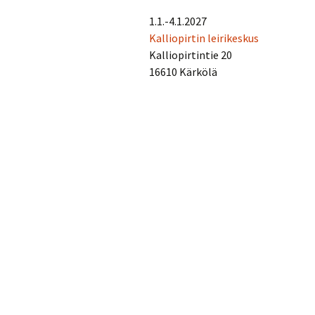
1.1.-4.1.2027
Kalliopirtin leirikeskus
Kalliopirtintie 20
16610 Kärkölä