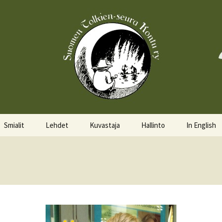
Smialit
Lehdet
Kuvastaja
Hallinto
In English
Aktiivisia smialeita
Hobittilan Sanomat
Hallitus
About the 
Smialkilpailu
Legolas
Hallituskalenteri
Events
Lomakkeet
Pöytäkirjat