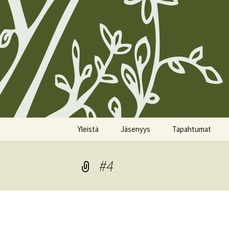
Siirry
Yleistä
Jäsenyys
Tapahtumat
sisältöön
Koirien Silmarillion, The
Kunniajäsenet
Kalenteri
Canine Silmarillion
#4
Liittyminen
Miittiohjeet
Yhdistyksen säännöt
Yhteystietojen
Miittisäännöt
Yhteystiedot
päivittäminen
Tulevat miitit
Tietosuojakäytännöt