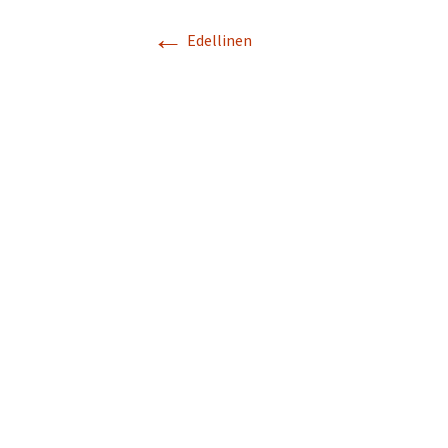
←
Turvallisuussuun
Edellinen
Menneitä tapaht