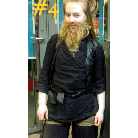
nitelma
umia
Suomen Tolkien-seuran
Ohjelma
30-vuotisjuhlaseminaari
Puhujat
Hyvä tietää