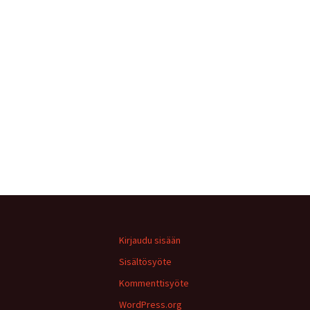
Kirjaudu sisään
Sisältösyöte
Kommenttisyöte
WordPress.org