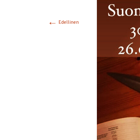
Turvallisuussuun
←
Edellinen
Menneitä tapaht