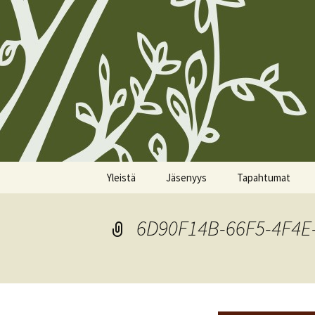
Siirry
Yleistä
Jäsenyys
Tapahtumat
sisältöön
Koirien Silmarillion, The
Kunniajäsenet
Kalenteri
Canine Silmarillion
6D90F14B-66F5-4F4E
Liittyminen
Miittiohjeet
Yhdistyksen säännöt
Yhteystietojen
Miittisäännöt
Yhteystiedot
päivittäminen
Tulevat miitit
Tietosuojakäytännöt