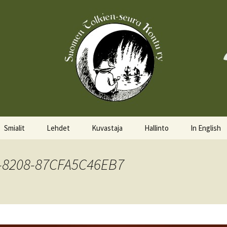
Smialit
Lehdet
Kuvastaja
Hallinto
In English
Aktiivisia smialeita
Hobittilan Sanomat
Hallitus
About the 
-8208-87CFA5C46EB7
Smialkilpailu
Legolas
Hallituskalenteri
Events
Lomakkeet
Pöytäkirjat