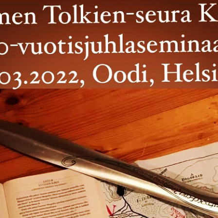
nitelma
umia
Suomen Tolkien-seuran
Ohjelma
30-vuotisjuhlaseminaari
Puhujat
Hyvä tietää