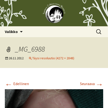
Siirry
Haku:
Valikko
sisältöön
_MG_6988
26.11.2012
Täysi resoluutio (4272 × 2848)
←
→
Edellinen
Seuraava