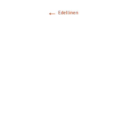
←
Turvallisuussuun
Edellinen
Menneitä tapaht