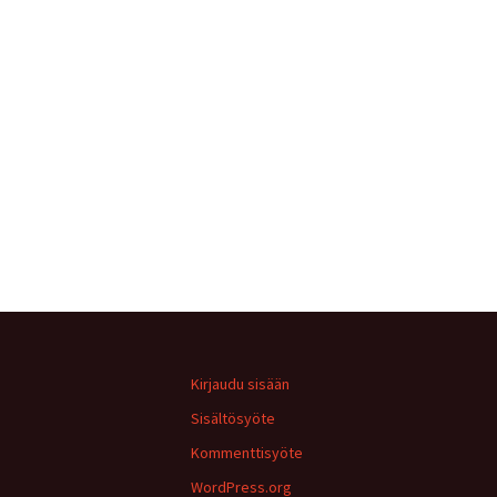
Kirjaudu sisään
Sisältösyöte
Kommenttisyöte
WordPress.org