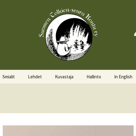
Smialit
Lehdet
Kuvastaja
Hallinto
In English
Aktiivisia smialeita
Hobittilan Sanomat
Hallitus
About the 
Smialkilpailu
Legolas
Hallituskalenteri
Events
Lomakkeet
Pöytäkirjat