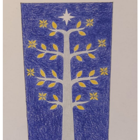
nitelma
umia
Suomen Tolkien-seuran
Ohjelma
30-vuotisjuhlaseminaari
Puhujat
Hyvä tietää