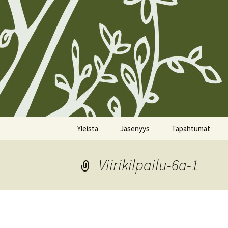
Siirry
Yleistä
Jäsenyys
Tapahtumat
sisältöön
Koirien Silmarillion, The
Kunniajäsenet
Kalenteri
Canine Silmarillion
Viirikilpailu-6a-1
Liittyminen
Miittiohjeet
Yhdistyksen säännöt
Yhteystietojen
Miittisäännöt
Yhteystiedot
päivittäminen
Tulevat miitit
Tietosuojakäytännöt