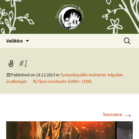
Siirry
Haku:
Valikko
sisältöön
#1
Published on
18.12.2013
in
Tynnyrikyydillä teatteriin -kilpailun
osallistujat
Täysi resoluutio (1000 × 1500)
→
Seuraava