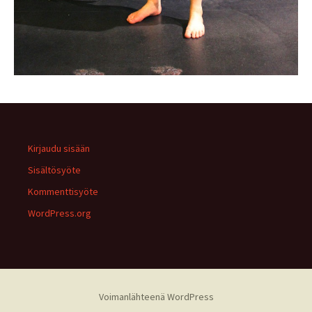
Kirjaudu sisään
Sisältösyöte
Kommenttisyöte
WordPress.org
Voimanlähteenä WordPress