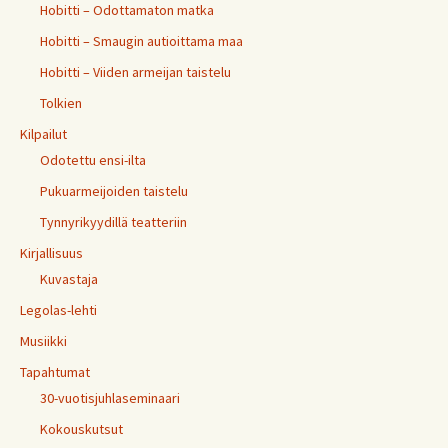
Hobitti – Odottamaton matka
Hobitti – Smaugin autioittama maa
Hobitti – Viiden armeijan taistelu
Tolkien
Kilpailut
Odotettu ensi-ilta
Pukuarmeijoiden taistelu
Tynnyrikyydillä teatteriin
Kirjallisuus
Kuvastaja
Legolas-lehti
Musiikki
Tapahtumat
30-vuotisjuhlaseminaari
Kokouskutsut