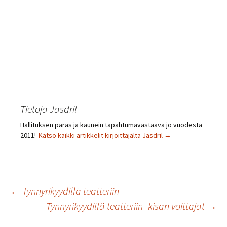
Tietoja Jasdril
Hallituksen paras ja kaunein tapahtumavastaava jo vuodesta
2011!
Katso kaikki artikkelit kirjoittajalta Jasdril
→
Artikkelien
←
Tynnyrikyydillä teatteriin
Tynnyrikyydillä teatteriin -kisan voittajat
→