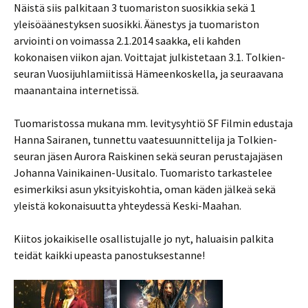
Näistä siis palkitaan 3 tuomariston suosikkia sekä 1
yleisöäänestyksen suosikki. Äänestys ja tuomariston
arviointi on voimassa 2.1.2014 saakka, eli kahden
kokonaisen viikon ajan. Voittajat julkistetaan 3.1. Tolkien-
seuran Vuosijuhlamiitissä Hämeenkoskella, ja seuraavana
maanantaina internetissä.
Tuomaristossa mukana mm. levitysyhtiö SF Filmin edustaja
Hanna Sairanen, tunnettu vaatesuunnittelija ja Tolkien-
seuran jäsen Aurora Raiskinen sekä seuran perustajajäsen
Johanna Vainikainen-Uusitalo. Tuomaristo tarkastelee
esimerkiksi asun yksityiskohtia, oman käden jälkeä sekä
yleistä kokonaisuutta yhteydessä Keski-Maahan.
Kiitos jokaikiselle osallistujalle jo nyt, haluaisin palkita
teidät kaikki upeasta panostuksestanne!