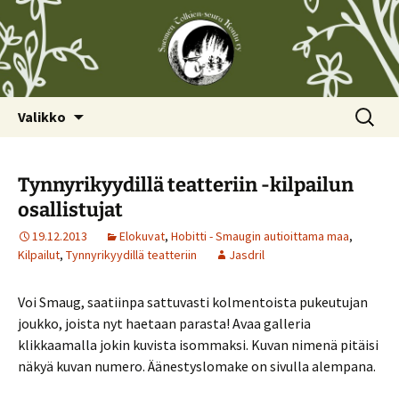
Siirry
Haku:
Valikko
sisältöön
Tynnyrikyydillä teatteriin -kilpailun
osallistujat
19.12.2013
Elokuvat
,
Hobitti - Smaugin autioittama maa
,
Kilpailut
,
Tynnyrikyydillä teatteriin
Jasdril
Voi Smaug, saatiinpa sattuvasti kolmentoista pukeutujan
joukko, joista nyt haetaan parasta! Avaa galleria
klikkaamalla jokin kuvista isommaksi. Kuvan nimenä pitäisi
näkyä kuvan numero. Äänestyslomake on sivulla alempana.