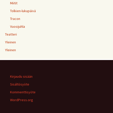
Miitit
Tolkien-lukupäivä
Tracon
Vuosijuhla
Teatteri
Yleinen
Yleinen
Kirjaudu sisään
Sisältösyöte
Kommenttisyöte
WordPress.org