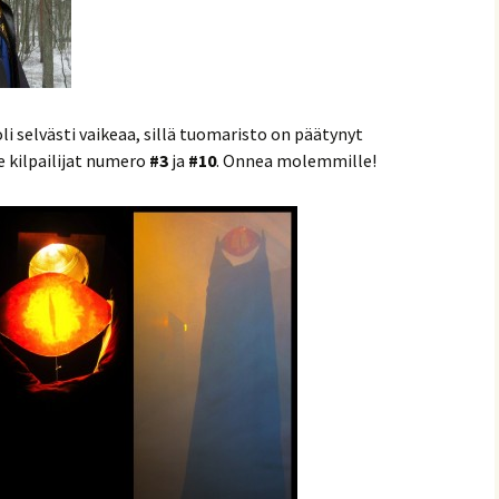
i selvästi vaikeaa, sillä tuomaristo on päätynyt
le kilpailijat numero
#3
ja
#10
. Onnea molemmille!