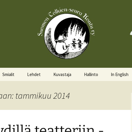
Smialit
Lehdet
Kuvastaja
Hallinto
In English
Aktiivisia smialeita
Hobittilan Sanomat
Hallitus
About the 
aan: tammikuu 2014
Smialkilpailu
Legolas
Hallituskalenteri
Events
Lomakkeet
illä teatteriin -
Pöytäkirjat