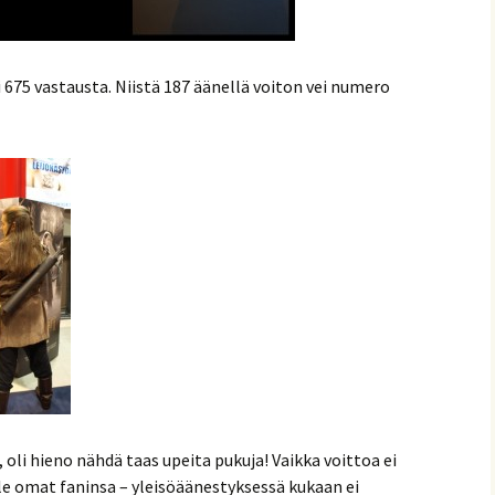
i 675 vastausta. Niistä 187 äänellä voiton vei numero
le, oli hieno nähdä taas upeita pukuja! Vaikka voittoa ei
elle omat faninsa – yleisöäänestyksessä kukaan ei