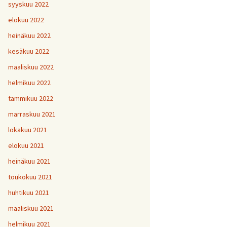
H
5
V
2
syyskuu 2022
1
H
H
H
1
9
8
V
elokuu 2022
H
Y
6
7
heinäkuu 2022
H
H
H
V
1
1
9
kesäkuu 2022
H
7
maaliskuu 2022
H
H
H
1
1
1
helmikuu 2022
V
tammikuu 2022
H
H
H
1
1
1
V
marraskuu 2021
lokakuu 2021
V
H
V
Y
1
elokuu 2021
heinäkuu 2021
V
toukokuu 2021
H
1
huhtikuu 2021
maaliskuu 2021
helmikuu 2021