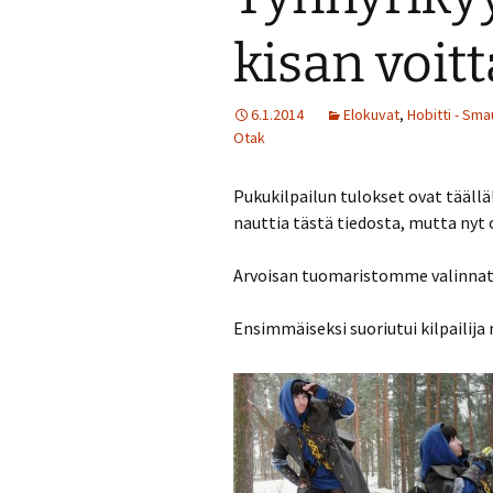
Turvallisuussuun
kisan voitt
Menneitä tapaht
6.1.2014
Elokuvat
,
Hobitti - Sm
Otak
Pukukilpailun tulokset ovat täällä
nauttia tästä tiedosta, mutta nyt o
Arvoisan tuomaristomme valinnat 
Ensimmäiseksi suoriutui kilpailij