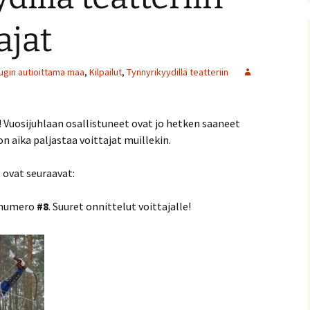
nitelma
ajat
umia
Suomen Tolkien-seuran
Ohjelma
30-vuotisjuhlaseminaari
augin autioittama maa
,
Kilpailut
,
Tynnyrikyydillä teatteriin
Puhujat
Hyvä tietää
! Vuosijuhlaan osallistuneet ovat jo hetken saaneet
n aika paljastaa voittajat muillekin.
ovat seuraavat:
a numero
#8
. Suuret onnittelut voittajalle!