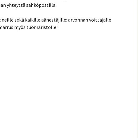
taan yhteyttä sähköpostilla.
aneille sekä kaikille äänestäjille: arvonnan voittajalle
umarrus myös tuomaristolle!