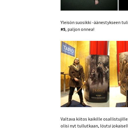
Yleisön suosikki -äänestykseen tul
#5
, paljon onnea!
Valtava kiitos kaikille osallistujil
olisi nyt tullutkaan, löytyi jokais