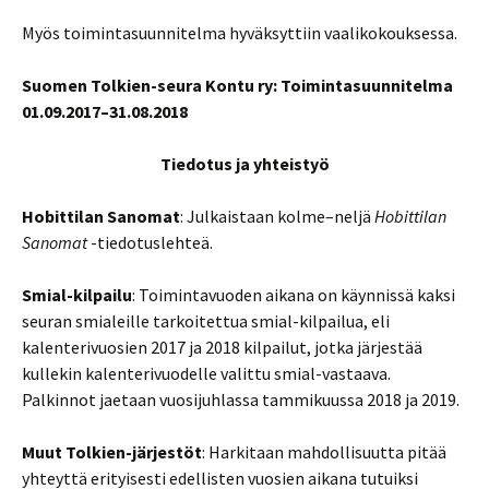
Myös toimintasuunnitelma hyväksyttiin vaalikokouksessa.
Suomen Tolkien-seura Kontu ry: Toimintasuunnitelma
01.09.2017–31.08.2018
Tiedotus ja yhteistyö
Hobittilan Sanomat
: Julkaistaan kolme–neljä
Hobittilan
Sanomat
-tiedotuslehteä.
Smial-kilpailu
: Toimintavuoden aikana on käynnissä kaksi
seuran smialeille tarkoitettua smial-kilpailua, eli
kalenterivuosien 2017 ja 2018 kilpailut, jotka järjestää
kullekin kalenterivuodelle valittu smial-vastaava.
Palkinnot jaetaan vuosijuhlassa tammikuussa 2018 ja 2019.
Muut Tolkien-järjestöt
: Harkitaan mahdollisuutta pitää
yhteyttä erityisesti edellisten vuosien aikana tutuiksi