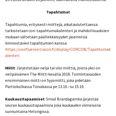
Tapahtumat
Tapahtumia, erityisesti miittejä, aikataulutettaessa
tarkistetaan con-tapahtumakalenteri ja mahdollisuuksien
mukaan vältetään päällekkäisyydet jäsenistöä
kiinnostavien tapahtumien kanssa.
https://confluence.tracon.fi/display/CONCON/Tapahtumak
alenteri
Miitit
: Järjestetään neljä tai viisi miittiä, joista yksi on
nelipäiväinen The Miitti kesällä 2018. Toimintavuoden
ensimmäinen miitti on Syysmiitti, joka pidetään
Partiokolkassa Toivakassa pe 13.10.–su 15.10.
Kuukausitapaamiset
: Smial Brandagamba järjestää
seuran kuukausitapaamisia joka kuukauden viimeisenä
sunnuntaina Helsingissä.