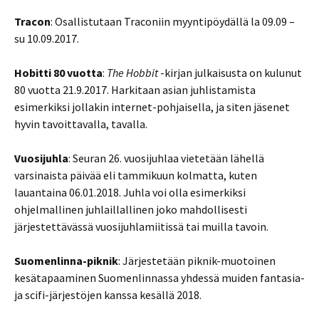
Tracon
: Osallistutaan Traconiin myyntipöydällä la 09.09 –
su 10.09.2017.
Hobitti 80 vuotta
:
The Hobbit
-kirjan julkaisusta on kulunut
80 vuotta 21.9.2017. Harkitaan asian juhlistamista
esimerkiksi jollakin internet-pohjaisella, ja siten jäsenet
hyvin tavoittavalla, tavalla.
Vuosijuhla
: Seuran 26. vuosijuhlaa vietetään lähellä
varsinaista päivää eli tammikuun kolmatta, kuten
lauantaina 06.01.2018. Juhla voi olla esimerkiksi
ohjelmallinen juhlaillallinen joko mahdollisesti
järjestettävässä vuosijuhlamiitissä tai muilla tavoin.
Suomenlinna-piknik
: Järjestetään piknik-muotoinen
kesätapaaminen Suomenlinnassa yhdessä muiden fantasia-
ja scifi-järjestöjen kanssa kesällä 2018.