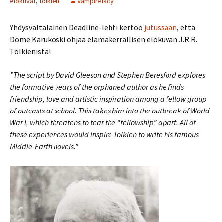
elokuvat
,
tolkien
Vampirelady
Yhdysvaltalainen Deadline-lehti kertoo
jutussaan
, että
Dome Karukoski ohjaa elämäkerrallisen elokuvan J.R.R.
Tolkienista!
”The script by David Gleeson and Stephen Beresford explores
the formative years of the orphaned author as he finds
friendship, love and artistic inspiration among a fellow group
of outcasts at school. This takes him into the outbreak of World
War I, which threatens to tear the “fellowship” apart. All of
these experiences would inspire Tolkien to write his famous
Middle-Earth novels.”