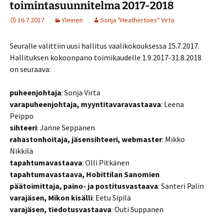
toimintasuunnitelma 2017-2018
16.7.2017
Yleinen
Sonja "Heathertoes" Virta
Seuralle valittiin uusi hallitus vaalikokouksessa 15.7.2017.
Hallituksen kokoonpano toimikaudelle 1.9.2017-31.8.2018
on seuraava:
puheenjohtaja
: Sonja Virta
varapuheenjohtaja, myyntitavaravastaava
: Leena
Peippo
sihteeri
: Janne Seppänen
rahastonhoitaja, jäsensihteeri, webmaster
: Mikko
Nikkilä
tapahtumavastaava
: Olli Pitkänen
tapahtumavastaava, Hobittilan Sanomien
päätoimittaja, paino- ja postitusvastaava
: Santeri Palin
varajäsen, Mikon kisälli
: Eetu Sipilä
varajäsen, tiedotusvastaava
: Outi Suppanen