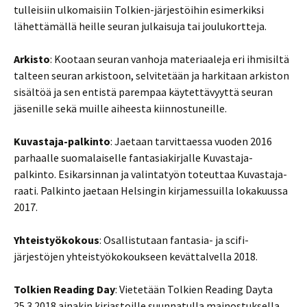
tulleisiin ulkomaisiin Tolkien-järjestöihin esimerkiksi
lähettämällä heille seuran julkaisuja tai joulukortteja.
Arkisto
: Kootaan seuran vanhoja materiaaleja eri ihmisiltä
talteen seuran arkistoon, selvitetään ja harkitaan arkiston
sisältöä ja sen entistä parempaa käytettävyyttä seuran
jäsenille sekä muille aiheesta kiinnostuneille.
Kuvastaja-palkinto
: Jaetaan tarvittaessa vuoden 2016
parhaalle suomalaiselle fantasiakirjalle Kuvastaja-
palkinto. Esikarsinnan ja valintatyön toteuttaa Kuvastaja-
raati. Palkinto jaetaan Helsingin kirjamessuilla lokakuussa
2017.
Yhteistyökokous
: Osallistutaan fantasia- ja scifi-
järjestöjen yhteistyökokoukseen kevättalvella 2018.
Tolkien Reading Day
: Vietetään Tolkien Reading Dayta
25.3.2018 ainakin kirjastoille suunnatulla mainostuksella.