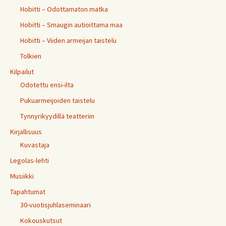
Hobitti – Odottamaton matka
Hobitti – Smaugin autioittama maa
Hobitti – Viiden armeijan taistelu
Tolkien
Kilpailut
Odotettu ensi-ilta
Pukuarmeijoiden taistelu
Tynnyrikyydillä teatteriin
Kirjallisuus
Kuvastaja
Legolas-lehti
Musiikki
Tapahtumat
30-vuotisjuhlaseminaari
Kokouskutsut