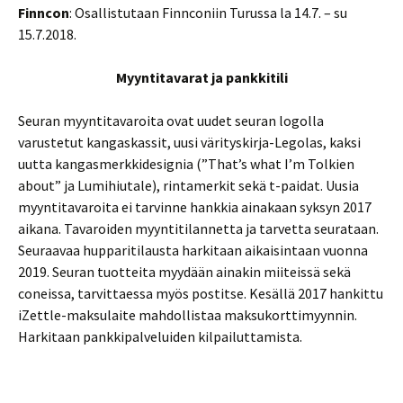
Finncon
: Osallistutaan Finnconiin Turussa la 14.7. – su
15.7.2018.
Myyntitavarat ja pankkitili
Seuran myyntitavaroita ovat uudet seuran logolla
varustetut kangaskassit, uusi värityskirja-Legolas, kaksi
uutta kangasmerkkidesignia (”That’s what I’m Tolkien
about” ja Lumihiutale), rintamerkit sekä t-paidat. Uusia
myyntitavaroita ei tarvinne hankkia ainakaan syksyn 2017
aikana. Tavaroiden myyntitilannetta ja tarvetta seurataan.
Seuraavaa hupparitilausta harkitaan aikaisintaan vuonna
2019. Seuran tuotteita myydään ainakin miiteissä sekä
coneissa, tarvittaessa myös postitse. Kesällä 2017 hankittu
iZettle-maksulaite mahdollistaa maksukorttimyynnin.
Harkitaan pankkipalveluiden kilpailuttamista.