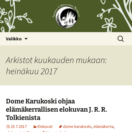
Siirry
Haku:
Valikko
sisältöön
Arkistot kuukauden mukaan:
heinäkuu 2017
Dome Karukoski ohjaa
elämäkerrallisen elokuvan J. R. R.
Tolkienista
25.7.2017
Elokuvat
dome karukoski
,
elämäkerta
,