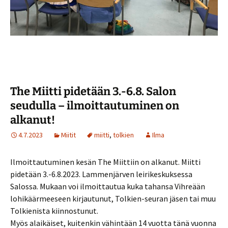
The Miitti pidetään 3.-6.8. Salon
seudulla – ilmoittautuminen on
alkanut!
4.7.2023
Miitit
miitti
,
tolkien
Ilma
Ilmoittautuminen kesän The Miittiin on alkanut. Miitti
pidetään 3.-6.8.2023. Lammenjärven leirikeskuksessa
Salossa. Mukaan voi ilmoittautua kuka tahansa Vihreään
lohikäärmeeseen kirjautunut, Tolkien-seuran jäsen tai muu
Tolkienista kiinnostunut.
Myös alaikäiset, kuitenkin vähintään 14 vuotta tänä vuonna