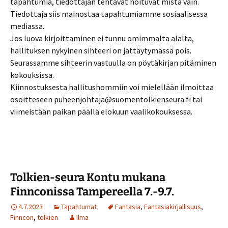
tapahtumia, tiedottajan tehtävät hoituvat mistä vain.
Tiedottaja siis mainostaa tapahtumiamme sosiaalisessa
mediassa.
Jos luova kirjoittaminen ei tunnu omimmalta alalta,
hallituksen nykyinen sihteeri on jättäytymässä pois.
Seurassamme sihteerin vastuulla on pöytäkirjan pitäminen
kokouksissa.
Kiinnostuksesta hallitushommiin voi mielellään ilmoittaa
osoitteseen puheenjohtaja@suomentolkienseura.fi tai
viimeistään paikan päällä elokuun vaalikokouksessa.
Tolkien-seura Kontu mukana
Finnconissa Tampereella 7.-9.7.
4.7.2023
Tapahtumat
Fantasia
,
Fantasiakirjallisuus
,
Finncon
,
tolkien
Ilma