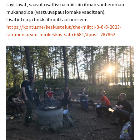
täyttävät, saavat osallistua miittiin ilman vanhemman
mukanaoloa (vastuuvapauslomake vaaditaan).
Lisätietoa ja linkki ilmoittautumiseen:
https://kontu.me/keskustelut/the-miitti-3-6-8-2023-
lammenjärven-leirikeskus-salo.6681/#post-287862