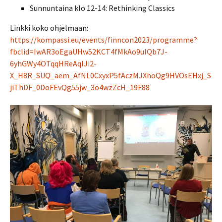
Sunnuntaina klo 12-14: Rethinking Classics
Linkki koko ohjelmaan:
https://kompassi.eu/events/finncon2023/programme?
fbclid=IwAR3oEgaUHw52KCT4fMkAo9uIQb7J-
6yhGWy4OTqqHReAqlJi2-
X_H8R_SUQ_aem_AfNL0CxyxP5fAczMJXhoQg9HVOsEHxj_S
jiThDF_0DoFEvQg55jw_3o4wzZcH_19F88