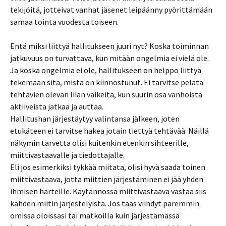
tekijöitä, jotteivat vanhat jäsenet leipäänny pyörittämään
samaa tointa vuodesta toiseen.
Entä miksi liittyä hallitukseen juuri nyt? Koska toiminnan
jatkuvuus on turvattava, kun mitään ongelmia ei vielä ole.
Ja koska ongelmia ei ole, hallitukseen on helppo liittyä
tekemään sitä, mistä on kiinnostunut. Ei tarvitse pelätä
tehtävien olevan liian vaikeita, kun suurin osa vanhoista
aktiiveista jatkaa ja auttaa.
Hallitushan järjestäytyy valintansa jälkeen, joten
etukäteen ei tarvitse hakea jotain tiettyä tehtävää. Näillä
näkymin tarvetta olisi kuitenkin etenkin sihteerille,
miittivastaavalle ja tiedottajalle.
Eli jos esimerkiksi tykkää miitata, olisi hyvä saada toinen
miittivastaava, jotta miittien järjestäminen ei jää yhden
ihmisen harteille. Käytännössä miittivastaava vastaa siis
kahden miitin järjestelyistä. Jos taas viihdyt paremmin
omissa oloissasi tai matkoilla kuin järjestämässä