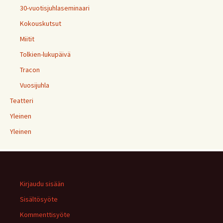
30-vuotisjuhlaseminaari
Kokouskutsut
Miitit
Tolkien-lukupäivä
Tracon
Vuosijuhla
Teatteri
Yleinen
Yleinen
Kirjaudu sisään
Sisältösyöte
Kommenttisyöte