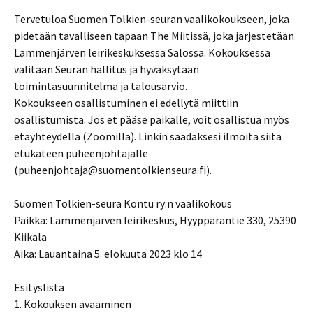
Tervetuloa Suomen Tolkien-seuran vaalikokoukseen, joka
pidetään tavalliseen tapaan The Miitissä, joka järjestetään
Lammenjärven leirikeskuksessa Salossa. Kokouksessa
valitaan Seuran hallitus ja hyväksytään
toimintasuunnitelma ja talousarvio.
Kokoukseen osallistuminen ei edellytä miittiin
osallistumista. Jos et pääse paikalle, voit osallistua myös
etäyhteydellä (Zoomilla). Linkin saadaksesi ilmoita siitä
etukäteen puheenjohtajalle
(puheenjohtaja@suomentolkienseura.fi).
Suomen Tolkien-seura Kontu ry:n vaalikokous
Paikka: Lammenjärven leirikeskus, Hyyppäräntie 330, 25390
Kiikala
Aika: Lauantaina 5. elokuuta 2023 klo 14
Esityslista
1. Kokouksen avaaminen