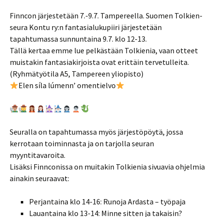
Finncon järjestetään 7.-9.7. Tampereella. Suomen Tolkien-
seura Kontu ry:n fantasialukupiiri järjestetään
tapahtumassa sunnuntaina 9.7. klo 12-13.
Tällä kertaa emme lue pelkästään Tolkienia, vaan otteet
muistakin fantasiakirjoista ovat erittäin tervetulleita.
(Ryhmätyötila A5, Tampereen yliopisto)
Elen síla lúmenn’ omentielvo
Seuralla on tapahtumassa myös järjestöpöytä, jossa
kerrotaan toiminnasta ja on tarjolla seuran
myyntitavaroita.
Lisäksi Finnconissa on muitakin Tolkienia sivuavia ohjelmia
ainakin seuraavat:
Perjantaina klo 14-16: Runoja Ardasta – työpaja
Lauantaina klo 13-14: Minne sitten ja takaisin?