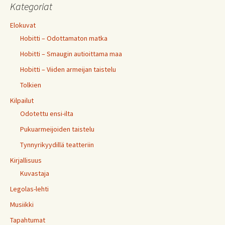
Kategoriat
Elokuvat
Hobitti – Odottamaton matka
Hobitti – Smaugin autioittama maa
Hobitti – Viiden armeijan taistelu
Tolkien
Kilpailut
Odotettu ensi-ilta
Pukuarmeijoiden taistelu
Tynnyrikyydillä teatteriin
Kirjallisuus
Kuvastaja
Legolas-lehti
Musiikki
Tapahtumat