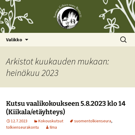
Siirry
Haku:
Valikko
sisältöön
Arkistot kuukauden mukaan:
heinäkuu 2023
Kutsu vaalikokoukseen 5.8.2023 klo 14
(Kiikala/etäyhteys)
12.7.2023
Kokouskutsut
suomentolkienseura
,
tolkienseurakontu
Ilma