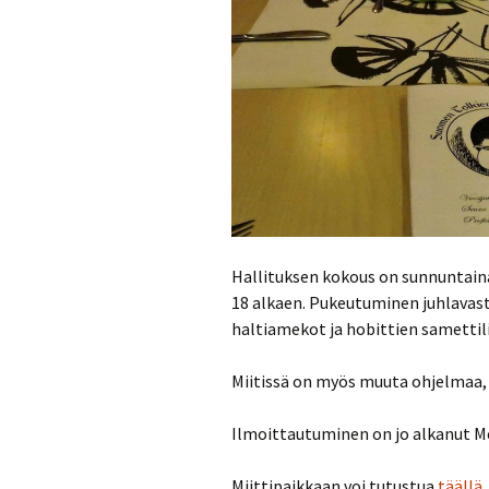
Hallituksen kokous on sunnuntaina k
18 alkaen. Pukeutuminen juhlavast
haltiamekot ja hobittien samettiliiv
Miitissä on myös muuta ohjelmaa, j
Ilmoittautuminen on jo alkanut Me
Miittipaikkaan voi tutustua
täällä
.