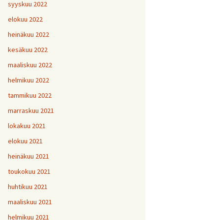
H
5
V
2
syyskuu 2022
1
H
H
H
1
9
8
V
elokuu 2022
H
Y
6
7
heinäkuu 2022
H
H
H
V
1
1
9
kesäkuu 2022
H
7
maaliskuu 2022
H
H
H
1
1
1
helmikuu 2022
V
tammikuu 2022
H
H
H
1
1
1
V
marraskuu 2021
lokakuu 2021
V
H
V
Y
1
elokuu 2021
heinäkuu 2021
V
toukokuu 2021
H
1
huhtikuu 2021
maaliskuu 2021
helmikuu 2021