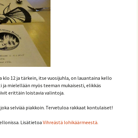
lo 12 ja tärkein, itse vuosijuhla, on lauantaina kello
i ja mielellään myös teeman mukaisesti, elikkäs
it erittäin loistavia valintoja.
oka selviää piakkoin. Tervetuloa rakkaat kontulaiset!
llonissa. Lisätietoa
Vihreästä lohikäärmeestä
.