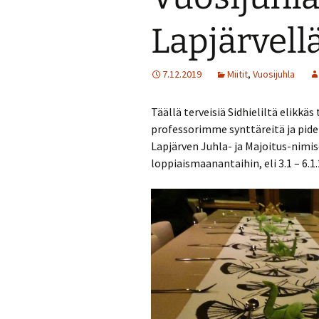
Turvallisuussuun
Lapjärvellä
Menneitä tapaht
7.12.2019
Miitit
,
Vuosijuhla
Täällä terveisiä Sidhieliltä elikk
professorimme synttäreitä ja pide
Lapjärven Juhla- ja Majoitus-nimi
loppiaismaanantaihin, eli 3.1 – 6.1