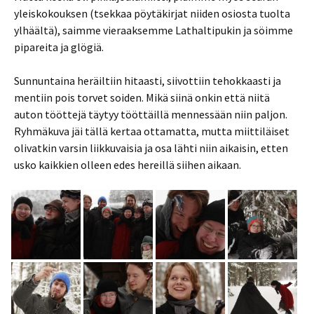
yleiskokouksen (tsekkaa pöytäkirjat niiden osiosta tuolta
ylhäältä), saimme vieraaksemme Lathaltipukin ja söimme
pipareita ja glögiä.
Sunnuntaina heräiltiin hitaasti, siivottiin tehokkaasti ja
mentiin pois torvet soiden. Mikä siinä onkin että niitä
auton tööttejä täytyy tööttäillä mennessään niin paljon.
Ryhmäkuva jäi tällä kertaa ottamatta, mutta miittiläiset
olivatkin varsin liikkuvaisia ja osa lähti niin aikaisin, etten
usko kaikkien olleen edes hereillä siihen aikaan.