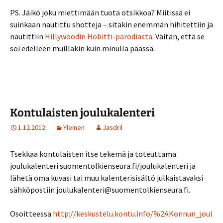
PS. Jäikö joku miettimään tuota otsikkoa? Miitissä ei
suinkaan nautittu shotteja – sitäkin enemmän hihitettiin ja
nautittiin
Hillywoodin Hobitti-parodiasta
. Väitän, että se
soi edelleen muillakin kuin minulla päässä.
Kontulaisten joulukalenteri
1.12.2012
Yleinen
Jasdril
Tsekkaa kontulaisten itse tekemä ja toteuttama
joulukalenteri suomentolkienseura.fi/joulukalenteri ja
lähetä oma kuvasi tai muu kalenterisisältö julkaistavaksi
sähköpostiin joulukalenteri@suomentolkienseura.fi.
Osoitteessa
http://keskustelu.kontu.info/%2AKonnun_joul