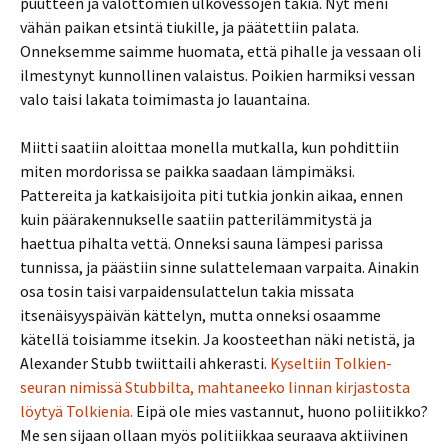
puutteen ja valottomien ulkovessojen takia. Nyt meni
vähän paikan etsintä tiukille, ja päätettiin palata.
Onneksemme saimme huomata, että pihalle ja vessaan oli
ilmestynyt kunnollinen valaistus. Poikien harmiksi vessan
valo taisi lakata toimimasta jo lauantaina.
Miitti saatiin aloittaa monella mutkalla, kun pohdittiin
miten mordorissa se paikka saadaan lämpimäksi.
Pattereita ja katkaisijoita piti tutkia jonkin aikaa, ennen
kuin päärakennukselle saatiin patterilämmitystä ja
haettua pihalta vettä. Onneksi sauna lämpesi parissa
tunnissa, ja päästiin sinne sulattelemaan varpaita. Ainakin
osa tosin taisi varpaidensulattelun takia missata
itsenäisyyspäivän kättelyn, mutta onneksi osaamme
kätellä toisiamme itsekin. Ja koosteethan näki netistä, ja
Alexander Stubb twiittaili ahkerasti.
Kyseltiin Tolkien-
seuran nimissä Stubbilta, mahtaneeko linnan kirjastosta
löytyä Tolkienia.
Eipä ole mies vastannut, huono poliitikko?
Me sen sijaan ollaan myös politiikkaa seuraava aktiivinen