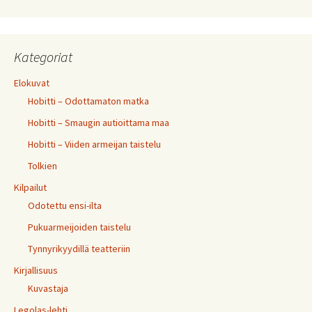
Kategoriat
Elokuvat
Hobitti – Odottamaton matka
Hobitti – Smaugin autioittama maa
Hobitti – Viiden armeijan taistelu
Tolkien
Kilpailut
Odotettu ensi-ilta
Pukuarmeijoiden taistelu
Tynnyrikyydillä teatteriin
Kirjallisuus
Kuvastaja
Legolas-lehti