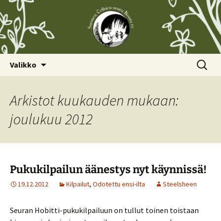
Siirry
Haku:
Valikko
sisältöön
Arkistot kuukauden mukaan:
joulukuu 2012
Pukukilpailun äänestys nyt käynnissä!
19.12.2012
Kilpailut
,
Odotettu ensi-ilta
Steelsheen
Seuran Hobitti-pukukilpailuun on tullut toinen toistaan