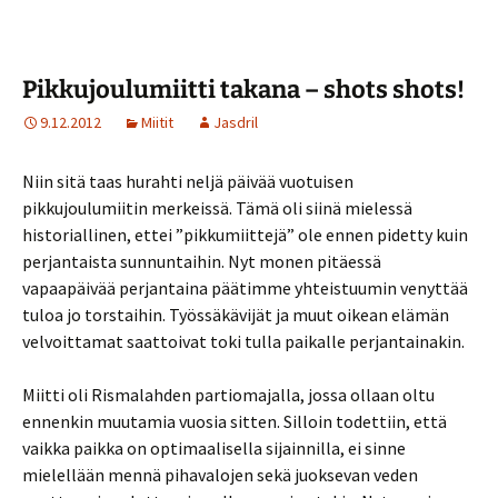
Pikkujoulumiitti takana – shots shots!
9.12.2012
Miitit
Jasdril
Niin sitä taas hurahti neljä päivää vuotuisen
pikkujoulumiitin merkeissä. Tämä oli siinä mielessä
historiallinen, ettei ”pikkumiittejä” ole ennen pidetty kuin
perjantaista sunnuntaihin. Nyt monen pitäessä
vapaapäivää perjantaina päätimme yhteistuumin venyttää
tuloa jo torstaihin. Työssäkävijät ja muut oikean elämän
velvoittamat saattoivat toki tulla paikalle perjantainakin.
Miitti oli Rismalahden partiomajalla, jossa ollaan oltu
ennenkin muutamia vuosia sitten. Silloin todettiin, että
vaikka paikka on optimaalisella sijainnilla, ei sinne
mielellään mennä pihavalojen sekä juoksevan veden