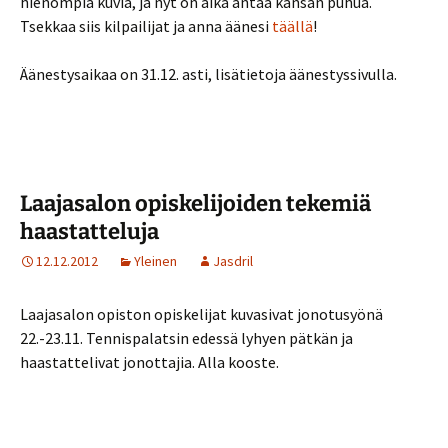
hienompia kuvia, ja nyt on aika antaa kansan puhua.
Tsekkaa siis kilpailijat ja anna äänesi
täällä
!
Äänestysaikaa on 31.12. asti, lisätietoja äänestyssivulla.
Laajasalon opiskelijoiden tekemiä
haastatteluja
12.12.2012
Yleinen
Jasdril
Laajasalon opiston opiskelijat kuvasivat jonotusyönä
22.-23.11. Tennispalatsin edessä lyhyen pätkän ja
haastattelivat jonottajia. Alla kooste.