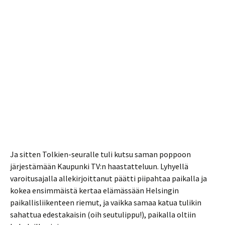
Ja sitten Tolkien-seuralle tuli kutsu saman poppoon
järjestämään Kaupunki TV:n haastatteluun. Lyhyellä
varoitusajalla allekirjoittanut päätti piipahtaa paikalla ja
kokea ensimmäistä kertaa elämässään Helsingin
paikallisliikenteen riemut, ja vaikka samaa katua tulikin
sahattua edestakaisin (oih seutulippu!), paikalla oltiin