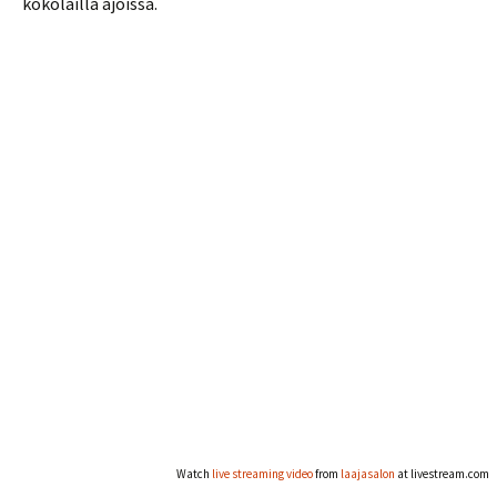
kokolailla ajoissa.
Watch
live streaming video
from
laajasalon
at livestream.com