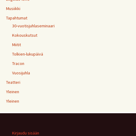
Musiikki
Tapahtumat
30-vuotisjuhlaseminaari
Kokouskutsut
Miitit
Tolkien-lukupäivä
Tracon
Vuosijuhla
Teatteri
Yleinen
Yleinen
Kirjaudu sisään