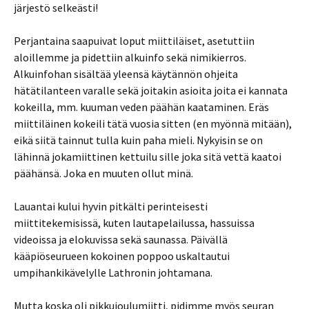
järjestö selkeästi!
Perjantaina saapuivat loput miittiläiset, asetuttiin
aloillemme ja pidettiin alkuinfo sekä nimikierros.
Alkuinfohan sisältää yleensä käytännön ohjeita
hätätilanteen varalle sekä joitakin asioita joita ei kannata
kokeilla, mm. kuuman veden päähän kaataminen. Eräs
miittiläinen kokeili tätä vuosia sitten (en myönnä mitään),
eikä siitä tainnut tulla kuin paha mieli. Nykyisin se on
lähinnä jokamiittinen kettuilu sille joka sitä vettä kaatoi
päähänsä. Joka en muuten ollut minä.
Lauantai kului hyvin pitkälti perinteisesti
miittitekemisissä, kuten lautapelailussa, hassuissa
videoissa ja elokuvissa sekä saunassa. Päivällä
kääpiöseurueen kokoinen poppoo uskaltautui
umpihankikävelylle Lathronin johtamana.
Mutta koska oli pikkujoulumiitti, pidimme myös seuran